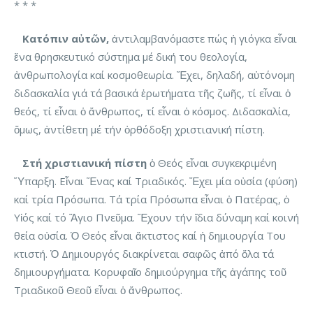
* * *
Κατόπιν αὐτῶν,
ἀντιλαμβανόμαστε πώς ἡ γιόγκα εἶναι
ἕνα θρησκευτικό σύστημα μέ δική του θεολογία,
ἀνθρωπολογία καί κοσμοθεωρία. Ἔχει, δηλαδή, αὐτόνομη
διδασκαλία γιά τά βασικά ἐρωτήματα τῆς ζωῆς, τί εἶναι ὁ
θεός, τί εἶναι ὁ ἄνθρωπος, τί εἶναι ὁ κόσμος. Διδασκαλία,
ὅμως, ἀντίθετη μέ τήν ὀρθόδοξη χριστιανική πίστη.
Στή χριστιανική πίστη
ὁ Θεός εἶναι συγκεκριμένη
Ὕπαρξη. Εἶναι Ἕνας καί Τριαδικός. Ἔχει μία οὐσία (φύση)
καί τρία Πρόσωπα. Τά τρία Πρόσωπα εἶναι ὁ Πατέρας, ὁ
Υἱός καί τό Ἅγιο Πνεῦμα. Ἔχουν τήν ἴδια δύναμη καί κοινή
θεία οὐσία. Ὁ Θεός εἶναι ἄκτιστος καί ἡ δημιουργία Του
κτιστή. Ὁ Δημιουργός διακρίνεται σαφῶς ἀπό ὅλα τά
δημιουργήματα. Κορυφαῖο δημιούργημα τῆς ἀγάπης τοῦ
Τριαδικοῦ Θεοῦ εἶναι ὁ ἄνθρωπος.