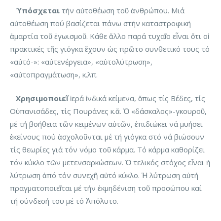
Ὑπόσχεται
τήν αὐτοθέωση τοῦ ἀνθρώπου. Μιά
αὐτοθέωση πού βασίζεται πάνω στήν καταστροφική
ἁμαρτία τοῦ ἐγωισμοῦ. Κάθε ἄλλο παρά τυχαῖο εἶναι ὅτι οἱ
πρακτικές τῆς γιόγκα ἔχουν ὡς πρῶτο συνθετικό τους τό
«αὐτό-»: «αὐτενέργεια», «αὐτολύτρωση»,
«αὐτοπραγμάτωση», κ.λπ.
Χρησιμοποιεῖ
ἱερά ἰνδικά κείμενα, ὅπως τίς Βέδες, τίς
Οὐπανισάδες, τίς Πουράνες κ.ἄ. Ὁ «δάσκαλος»-γκουροῦ,
μέ τή βοήθεια τῶν κειμένων αὐτῶν, ἐπιδιώκει νά μυήσει
ἐκείνους πού ἀσχολοῦνται μέ τή γιόγκα στό νά βιώσουν
τίς θεωρίες γιά τόν νόμο τοῦ κάρμα. Τό κάρμα καθορίζει
τόν κύκλο τῶν μετενσαρκώσεων. Ὁ τελικός στόχος εἶναι ἡ
λύτρωση ἀπό τόν συνεχῆ αὐτό κύκλο. Ἡ λύτρωση αὐτή
πραγματοποιεῖται μέ τήν ἐκμηδένιση τοῦ προσώπου καί
τή σύνδεσή του μέ τό Ἀπόλυτο.