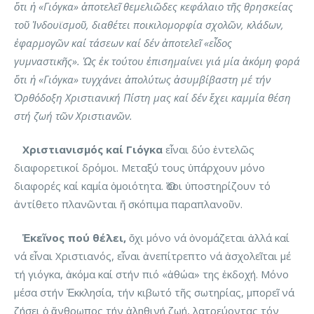
ὅτι ἡ «Γιόγκα» ἀποτελεῖ θεμελιῶδες κεφάλαιο τῆς θρησκείας
τοῦ Ἰνδουϊσμοῦ, διαθέτει ποικιλομορφία σχολῶν, κλάδων,
ἐφαρμογῶν καί τάσεων καί δέν ἀποτελεῖ «εἶδος
γυμναστικῆς». Ὡς ἐκ τούτου ἐπισημαίνει γιά μία ἀκόμη φορά
ὅτι ἡ «Γιόγκα» τυγχάνει ἀπολύτως ἀσυμβίβαστη μέ τήν
Ὀρθόδοξη Χριστιανική Πίστη μας καί δέν ἔχει καμμία θέση
στή ζωή τῶν Χριστιανῶν.
Χριστιανισμός καί Γιόγκα
εἶναι δύο ἐντελῶς
διαφορετικοί δρόμοι. Μεταξύ τους ὑπάρχουν μόνο
διαφορές καί καμία ὁμοιότητα. Ὅσοι ὑποστηρίζουν τό
ἀντίθετο πλανῶνται ἤ σκόπιμα παραπλανοῦν.
Ἐκεῖνος πού θέλει,
ὄχι μόνο νά ὀνομάζεται ἀλλά καί
νά εἶναι Χριστιανός, εἶναι ἀνεπίτρεπτο νά ἀσχολεῖται μέ
τή γιόγκα, ἀκόμα καί στήν πιό «ἀθώα» της ἐκδοχή. Μόνο
μέσα στήν Ἐκκλησία, τήν κιβωτό τῆς σωτηρίας, μπορεῖ νά
ζήσει ὁ ἄνθρωπος τήν ἀληθινή ζωή, λατρεύοντας τόν