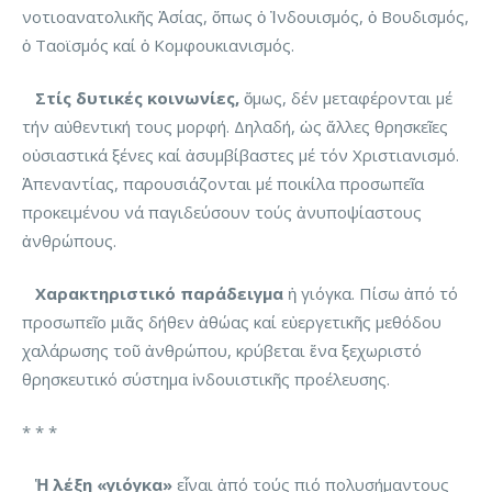
νοτιοανατολικῆς Ἀσίας, ὅπως ὁ Ἰνδουισμός, ὁ Βουδισμός,
ὁ Ταοϊσμός καί ὁ Κομφουκιανισμός.
Στίς δυτικές κοινωνίες,
ὅμως, δέν μεταφέρονται μέ
τήν αὐθεντική τους μορφή. Δηλαδή, ὡς ἄλλες θρησκεῖες
οὐσιαστικά ξένες καί ἀσυμβίβαστες μέ τόν Χριστιανισμό.
Ἀπεναντίας, παρουσιάζονται μέ ποικίλα προσωπεῖα
προκειμένου νά παγιδεύσουν τούς ἀνυποψίαστους
ἀνθρώπους.
Χαρακτηριστικό παράδειγμα
ἡ γιόγκα. Πίσω ἀπό τό
προσωπεῖο μιᾶς δήθεν ἀθώας καί εὐεργετικῆς μεθόδου
χαλάρωσης τοῦ ἀνθρώπου, κρύβεται ἕνα ξεχωριστό
θρησκευτικό σύστημα ἰνδουιστικῆς προέλευσης.
* * *
Ἡ λέξη «γιόγκα»
εἶναι ἀπό τούς πιό πολυσήμαντους