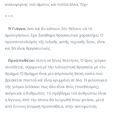
κυκλοφορίας τοῦ αἵματος καί πολλά ἄλλα; Ὄχι!
* * *
Ἡ Γιόγκα,
ὅσο καί ἄν κάποιοι δέν θέλουν νά τό
ὁμολογήσουν, ἔχει ξεκάθαρα θρησκευτικό χαρακτήρα. Ὁ
προσανατολισμός τῆς ἰνδικῆς αὐτῆς τεχνικῆς ἦταν, εἶναι
καί θά εἶναι θρησκευτικός.
Προϋποθέτει
πίστη σέ ξένες θεότητες. Ὁ ὅρος γιόγκα
συνδέεται, σύμφωνα μέ τήν ἰνδουιστική θρησκεία, μέ τόν
Βράχμα. Ὁ Βράχμα εἶναι μία ἀπρόσωπη θεϊκή οὐσία πού
βρίσκεται παντοῦ καί εἶναι κρυμμένη σέ ὅλα. Ἡ φιλοσοφία
τῆς γιόγκα διδάσκει πώς ὅλα εἶναι θεός (πανθεϊσμός),
ἀκόμα καί ὁ ἄνθρωπος. Τό πρόβλημα τοῦ ἀνθρώπου εἶναι
ἡ ἄγνοια, ἀπό τήν ὁποία θά λυτρωθεῖ ὅταν φτάσει, μετά
ἀπό ἔντονη ἀτομική προσπάθεια, στήν αὐτοφώτιση.