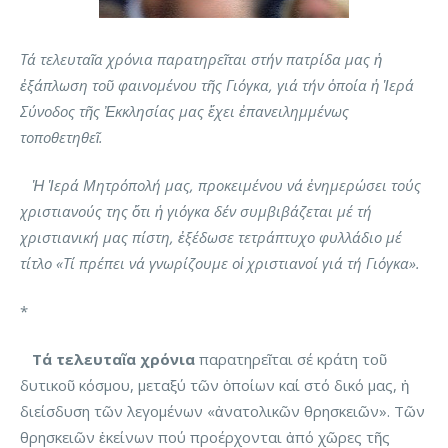
Τά τελευταῖα χρόνια παρατηρεῖται στήν πατρίδα μας ἡ
ἐξάπλωση τοῦ φαινομένου τῆς Γιόγκα, γιά τήν ὁποία ἡ Ἱερά
Σύνοδος τῆς Ἐκκλησίας μας ἔχει ἐπανειλημμένως
τοποθετηθεῖ.
Ἡ Ἱερά Μητρόπολή μας, προκειμένου νά ἐνημερώσει τούς
χριστιανούς της ὅτι ἡ γιόγκα δέν συμβιβάζεται μέ τή
χριστιανική μας πίστη, ἐξέδωσε τετράπτυχο φυλλάδιο μέ
τίτλο «Τί πρέπει νά γνωρίζουμε οἱ χριστιανοί γιά τή Γιόγκα».
*
Τά τελευταῖα χρόνια
παρατηρεῖται σέ κράτη τοῦ
δυτικοῦ κόσμου, μεταξύ τῶν ὁποίων καί στό δικό μας, ἡ
διείσδυση τῶν λεγομένων «ἀνατολικῶν θρησκειῶν». Τῶν
θρησκειῶν ἐκείνων πού προέρχονται ἀπό χῶρες τῆς