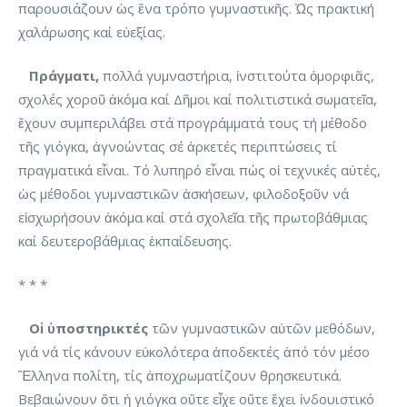
παρουσιάζουν ὡς ἕνα τρόπο γυμναστικῆς. Ὡς πρακτική
χαλάρωσης καί εὐεξίας.
Πράγματι,
πολλά γυμναστήρια, ἰνστιτούτα ὀμορφιᾶς,
σχολές χοροῦ ἀκόμα καί Δῆμοι καί πολιτιστικά σωματεῖα,
ἔχουν συμπεριλάβει στά προγράμματά τους τή μέθοδο
τῆς γιόγκα, ἀγνοώντας σέ ἀρκετές περιπτώσεις τί
πραγματικά εἶναι. Τό λυπηρό εἶναι πώς οἱ τεχνικές αὐτές,
ὡς μέθοδοι γυμναστικῶν ἀσκήσεων, φιλοδοξοῦν νά
εἰσχωρήσουν ἀκόμα καί στά σχολεῖα τῆς πρωτοβάθμιας
καί δευτεροβάθμιας ἐκπαίδευσης.
* * *
Οἱ ὑποστηρικτές
τῶν γυμναστικῶν αὐτῶν μεθόδων,
γιά νά τίς κάνουν εὐκολότερα ἀποδεκτές ἀπό τόν μέσο
Ἕλληνα πολίτη, τίς ἀποχρωματίζουν θρησκευτικά.
Βεβαιώνουν ὅτι ἡ γιόγκα οὔτε εἶχε οὔτε ἔχει ἰνδουιστικό