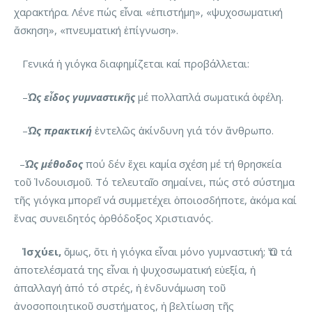
χαρακτήρα. Λένε πώς εἶναι «ἐπιστήμη», «ψυχοσωματική
ἄσκηση», «πνευματική ἐπίγνωση».
Γενικά ἡ γιόγκα διαφημίζεται καί προβάλλεται:
–
Ὡς εἶδος γυμναστικῆς
μέ πολλαπλά σωματικά ὀφέλη.
–
Ὡς πρακτική
ἐντελῶς ἀκίνδυνη γιά τόν ἄνθρωπο.
–
Ὡς μέθοδος
πού δέν ἔχει καμία σχέση μέ τή θρησκεία
τοῦ Ἰνδουισμοῦ. Τό τελευταῖο σημαίνει, πώς στό σύστημα
τῆς γιόγκα μπορεῖ νά συμμετέχει ὁποιοσδήποτε, ἀκόμα καί
ἕνας συνειδητός ὀρθόδοξος Χριστιανός.
Ἰσχύει,
ὅμως, ὅτι ἡ γιόγκα εἶναι μόνο γυμναστική; Ὅτι τά
ἀποτελέσματά της εἶναι ἡ ψυχοσωματική εὐεξία, ἡ
ἀπαλλαγή ἀπό τό στρές, ἡ ἐνδυνάμωση τοῦ
ἀνοσοποιητικοῦ συστήματος, ἡ βελτίωση τῆς