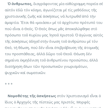
Ὁ ἄνθρωπος,
διαγράφοντας μία εὐθύγραμμη πορεία σέ
αὐτόν ἐδῶ τόν κόσμο, ἀγωνίζεται μέ τίς μεθόδους τῆς
χριστιανικῆς ζωῆς καί ἀσκήσεως νά λυτρωθεῖ ἀπό τήν
ἁμαρτία. Ἔτσι θά «μοιάσει» μέ τό ἀρχέτυπο πρότυπό του
πού εἶναι ὁ Θεός. Ὁ Θεός ὅπως μᾶς ἀποκαλύφθηκε στό
πρόσωπο τοῦ Κυρίου μας Ἰησοῦ Χριστοῦ. Ὁ ἀγώνας αὐτός
τῆς ἀσκήσεως ὁδηγεῖ στήν ἕνωση τοῦ ἀνθρώπου μέ τόν
Θεό, τή θέωση, πού δέν εἶναι ἐπιβράβευση τῆς ἀτομικῆς
του προσπάθειας, ἀλλά δῶρο τοῦ Θεοῦ. Θέωση δέν
σημαίνει ἐκμηδένιση τοῦ ἀνθρωπίνου προσώπου, ἀλλά
διατήρηση ὅλων τῶν προσωπικῶν γνωρισμάτων,
ψυχικῶν καί σωματικῶν.
* * *
Νομοθέτης τῆς ἀσκήσεως
στόν Χριστιανισμό εἶναι ὁ
ἴδιος ὁ Ἀρχηγός τῆς πίστεώς μας Χριστός. Μορφές