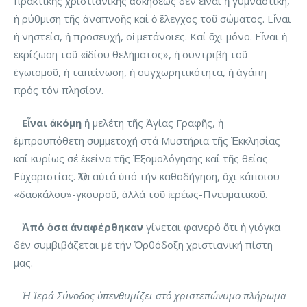
πρακτικῆς χριστιανικῆς ἀσκήσεως δέν εἶναι ἡ γυμναστική,
ἡ ρύθμιση τῆς ἀναπνοῆς καί ὁ ἔλεγχος τοῦ σώματος. Εἶναι
ἡ νηστεία, ἡ προσευχή, οἱ μετάνοιες. Καί ὄχι μόνο. Εἶναι ἡ
ἐκρίζωση τοῦ «ἰδίου θελήματος», ἡ συντριβή τοῦ
ἐγωισμοῦ, ἡ ταπείνωση, ἡ συγχωρητικότητα, ἡ ἀγάπη
πρός τόν πλησίον.
Εἶναι ἀκόμη
ἡ μελέτη τῆς Ἁγίας Γραφῆς, ἡ
ἐμπροϋπόθετη συμμετοχή στά Μυστήρια τῆς Ἐκκλησίας
καί κυρίως σέ ἐκείνα τῆς Ἐξομολόγησης καί τῆς θείας
Εὐχαριστίας. Ὅλα αὐτά ὑπό τήν καθοδήγηση, ὄχι κάποιου
«δασκάλου»-γκουροῦ, ἀλλά τοῦ ἱερέως-Πνευματικοῦ.
Ἀπό ὅσα ἀναφέρθηκαν
γίνεται φανερό ὅτι ἡ γιόγκα
δέν συμβιβάζεται μέ τήν Ὀρθόδοξη χριστιανική πίστη
μας.
Ἡ Ἱερά Σύνοδος ὑπενθυμίζει στό χριστεπώνυμο πλήρωμα