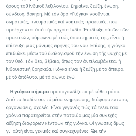
ὅρους τοῦ ἰνδικοῦ λεξιλογίου. Σημαίνει ζεύξη, ἕνωση,
σύνδεση, ἄσκηση. Μέ τόν ὅρο «Γιόγκα» νοοῦνται
σωματικές, πνευματικές καί νοητικές πρακτικές, πού
προέρχονται ἀπό τήν ἀρχαία Ἰνδία. Ἐπιδίωξη αὐτῶν τῶν
πρακτικῶν, σύμφωνα μέ τούς ὑποστηρικτές της, εἶναι ἡ
ἐπίτευξη μιᾶς μόνιμης εἰρήνης τοῦ νοῦ. Ἐπίσης, ἡ γιόγκα
ἐπιδιώκει μέσω τοῦ διαλογισμοῦ τήν ἕνωση τῆς ψυχῆς μέ
τόν θεό. Τόν θεό, βέβαια, ὅπως τόν ἀντιλαμβάνεται ἡ
ἰνδουιστική θρησκεία. Γιόγκα εἶναι ἡ ζεύξη μέ τό ἄπειρο,
μέ τό ἀπόλυτο, μέ τό αἰώνιο ἐγώ.
Ἡ γιόγκα σήμερα
προπαγανδίζεται μέ κάθε τρόπο.
Ἀπό τό διαδίκτυο, τά μέσα ἐνημέρωσης, διάφορα ἔντυπα,
ὀργανώσεις, σχολές. Εἶναι γεγονός πώς τά τελευταῖα
χρόνια παρατηρεῖται στήν πατρίδα μας μία συνεχής
αὔξηση διαφόρων κέντρων τῆς γιόγκα. Οἱ γνώσεις ὅμως
γι᾽ αὐτή εἶναι γενικές καί συγκεχυμένες. Ὅλοι τήν