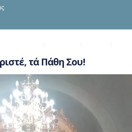
ία Μυρτιδιώτισσα
Επικαιρότητα
Πρόγραμμα
Μυστήρ
ιστέ, τά Πάθη Σου!