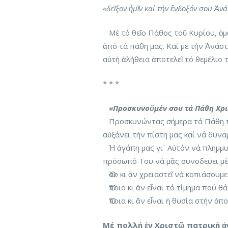
«δεῖξον ἡμῖν καί τήν ἔνδοξόν σου Ἀν
Μέ τό θεῖο Πάθος τοῦ Κυρίου, ὁμο
ἀπό τά πάθη μας. Καί μέ τήν Ἀνάσ
αὐτή ἀλήθεια ἀποτελεῖ τό θεμέλιο 
* * *
«Προσκυνοῦμέν σου τά Πάθη Χρ
Προσκυνώντας σήμερα τά Πάθη το
αὐξάνει τήν πίστη μας καί νά δυνα
Ἡ ἀγάπη μας γι᾽ Αὐτόν νά πλημμυρ
πρόσωπό Του νά μᾶς συνοδεύει μέχ
Ὅσο κι ἄν χρειαστεῖ νά κοπιάσουμε
Ὅποιο κι ἄν εἶναι τό τίμημα πού θ
Ὅποια κι ἄν εἶναι ἡ θυσία στήν ὁπ
Μέ πολλή ἐν Χριστῷ πατρική 