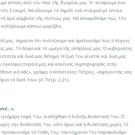
υμε ἁπλῶς ἀπό τόν Ναό τῆς Ἐνορίας μας. Ν᾽ ἀνάψουμε ἕνα
τόν Σταυρό. Νά κάνουμε τό σημεῖο τοῦ σταυροῦ μέ τέτοιο
έ τό ἱερό σύμβολο τῆς πίστεώς μας. Νά ὑποκριθοῦμε πώς Τόν
κολλήσουμε κάποιο μικρόβιο.
 μας, σημαίνει ὅτι πιστεύουμε καί ὁμολογοῦμε πώς ὁ Κύριος
ρας μας. Τό ἄλφα καί τό ὠμέγα τῆς ὑπάρξεώς μας. Ὁ κυβερνήτης
θίσταται καί δικό μας θέλημα. Ἡ ζωή Του γίνεται καί δική μας
ν ἐγκόσμια πορεία μας καί κανόνας συμπεριφορᾶς στήν
έθανε γιά σᾶς», γράφει ὁ ἀπόστολος Πέτρος, «ἀφήνοντάς σας
ρια τά δικά Του» (Α’ Πέτρ. 2,21).
ιστέ…».
τριήμερη ταφή Του, διαδέχθηκε ἡ ἔνδοξη Ἀνάστασή Του. Ὁ
ωρίς τήν Ἀνάστασή Του, οὔτε ὅμως καί ἡ Ἀνάσταση χωρίς τό
νῶ προσκυνοῦμε τά Πάθη Του, ταυτόχρονα Τόν παρακαλοῦμε: