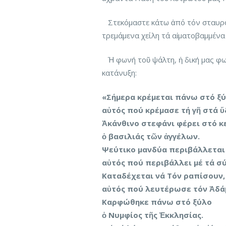
Στεκόμαστε κάτω ἀπό τόν σταυρό
τρεμάμενα χείλη τά αἱματοβαμμένα
Ἡ φωνή τοῦ ψάλτη, ἡ δική μας φων
κατάνυξη:
«Σήμερα κρέμεται πάνω στό ξύ
αὐτός πού κρέμασε τή γῆ στά ὕ
Ἀκάνθινο στεφάνι φέρει στό κ
ὁ βασιλιάς τῶν ἀγγέλων.
Ψεύτικο μανδύα περιβάλλεται
αὐτός πού περιβάλλει μέ τά σ
Καταδέχεται νά Τόν ραπίσουν,
αὐτός πού λευτέρωσε τόν Ἀδά
Καρφώθηκε πάνω στό ξύλο
ὁ Νυμφίος τῆς Ἐκκλησίας.