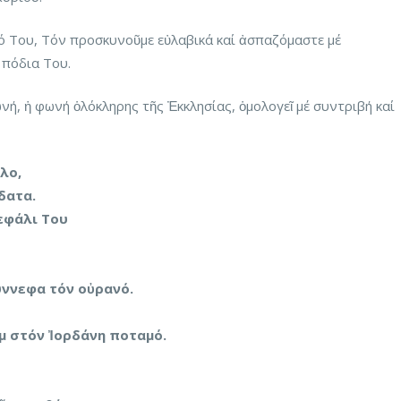
 Του, Τόν προσκυνοῦμε εὐλαβικά καί ἀσπαζόμαστε μέ
 πόδια Του.
ή, ἡ φωνή ὁλόκληρης τῆς Ἐκκλησίας, ὁμολογεῖ μέ συντριβή καί
λο,
δατα.
εφάλι Του
ύννεφα τόν οὐρανό.
μ στόν Ἰορδάνη ποταμό.