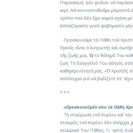
Παρασκευή. Δέν φτάνει νά περάσο
κερί. Νά κοντοσταθοῦμε μπροστά σ
τρόπο πού δέν ἔχει καμιά σχέση μ
ἀσπαζόμαστε γιατί φοβόμαστε μήν 
Προσκυνοῦμε τά Πάθη τοῦ Χριστοῦ
Ἰησοῦς εἶναι ὁ λυτρωτής καί σωτή
τῆς ζωῆς μας. Ὅτι τό θέλημά Του κα
ζωή. Τό Εὐαγγέλιό Του ὁδηγός στή
καθημερινότητά μας. «Ὁ Χριστός π
ὑπόδειγμα γιά νά βαδίζετε στ᾽ ἀχνά
* * *
«Προσκυνοῦμέν σου τά Πάθη Χρ
Τή σταύρωση τοῦ Κυρίου καί τήν 
σταυρός τοῦ Κυρίου δέν ὑπάρχει χ
σταυρικό Του Πάθος. Γι᾽ αὐτό, ἐ