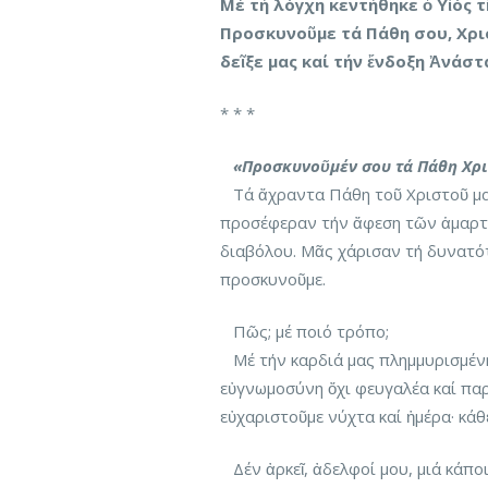
Μέ τή λόγχη κεντήθηκε ὁ Υἱός 
Προσκυνοῦμε τά Πάθη σου, Χρι
δεῖξε μας καί τήν ἔνδοξη Ἀνάστ
* * *
«Προσκυνοῦμέν σου τά Πάθη Χρι
Τά ἄχραντα Πάθη τοῦ Χριστοῦ μας
προσέφεραν τήν ἄφεση τῶν ἁμαρτ
διαβόλου. Μᾶς χάρισαν τή δυνατότη
προσκυνοῦμε.
Πῶς; μέ ποιό τρόπο;
Μέ τήν καρδιά μας πλημμυρισμέν
εὐγνωμοσύνη ὄχι φευγαλέα καί παρ
εὐχαριστοῦμε νύχτα καί ἡμέρα· κάθ
Δέν ἀρκεῖ, ἀδελφοί μου, μιά κάποι