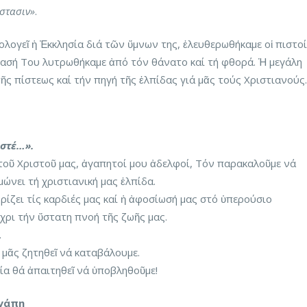
άστασιν»
.
λογεῖ ἡ Ἐκκλησία διά τῶν ὕμνων της, ἐλευθερωθήκαμε οἱ πιστοί
τασή Του λυτρωθήκαμε ἀπό τόν θάνατο καί τή φθορά. Ἡ μεγάλη
τῆς πίστεως καί τήν πηγή τῆς ἐλπίδας γιά μᾶς τούς Χριστιανούς.
ιστέ…».
ῦ Χριστοῦ μας, ἀγαπητοί μου ἀδελφοί, Τόν παρακαλοῦμε νά
μώνει τή χριστιανική μας ἐλπίδα.
ίζει τίς καρδιές μας καί ἡ ἀφοσίωσή μας στό ὑπερούσιο
ρι τήν ὕστατη πνοή τῆς ζωῆς μας.
.
ά μᾶς ζητηθεῖ νά καταβάλουμε.
οία θά ἀπαιτηθεῖ νά ὑποβληθοῦμε!
ἀγάπη