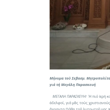
Mήνυμα τοῦ Σεβασμ. Μητροπολίτο
γιά τή Μεγάλη Παρασκευή
ΜΕΓΑΛΗ ΠΑΡΑΣΚΕΥΗ!
Ἡ πιό ἱερή κ
ἀδελφοί, γιά μᾶς τούς χριστιανούς
ἄχραντα Πάθη τοῦ λυτρωτοῦ μας Κ