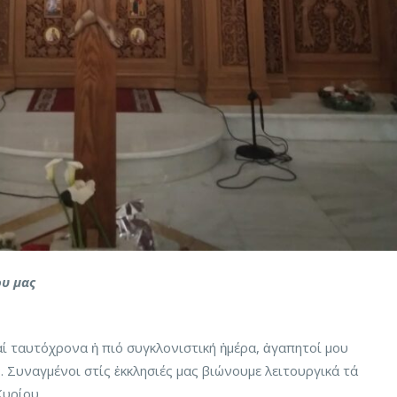
υ μας
αί ταυτόχρονα ἡ πιό συγκλονιστική ἡμέρα, ἀγαπητοί μου
. Συναγμένοι στίς ἐκκλησιές μας βιώνουμε λειτουργικά τά
υρίου.