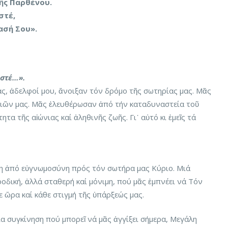
τῆς Παρθένου.
στέ,
ασή Σου».
στέ…».
, ἀδελφοί μου, ἄνοιξαν τόν δρόμο τῆς σωτηρίας μας. Μᾶς
ιῶν μας. Μᾶς ἐλευθέρωσαν ἀπό τήν καταδυναστεία τοῦ
τα τῆς αἰώνιας καί ἀληθινῆς ζωῆς. Γι᾽ αὐτό κι ἐμεῖς τά
η ἀπό εὐγνωμοσύνη πρός τόν σωτήρα μας Κύριο. Μιά
οδική, ἀλλά σταθερή καί μόνιμη, πού μᾶς ἐμπνέει νά Τόν
ε ὥρα καί κάθε στιγμή τῆς ὑπάρξεώς μας.
α συγκίνηση πού μπορεῖ νά μᾶς ἀγγίξει σήμερα, Μεγάλη