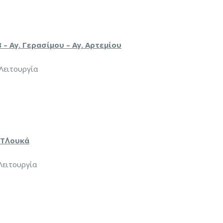
 Αγ. Γερασίμου – Αγ. Αρτεμίου
 Λειτουργία
Τ΄Λουκά
Λειτουργία