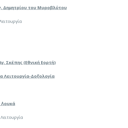
γ. Δημητρίου του Μυροβλύτου
 Λειτουργία
γ. Σκέπης (Εθνική Εορτή)
εία Λειτουργία-Δοξολογία
 ΄Λουκά
 Λειτουργία