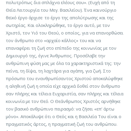
πολυτρόπως δια σπλάχνα ελέους σου». (Ευχὴ από τη
Θεία Λειτουργία του Μεγ. Βασιλείου). Ένα καινούργιο
θεϊκό έργο άρχισε· το έργο της απολύτρωσης και της
σωτηρίας. Και ολοκληρώθηκε, το έργο αυτό, με τον
Χριστό, τον Υιό του Θεού, ο οποίος, για να επανορθώσει
τον άνθρωπο στο «αρχαίο κάλλος» του και να
επαναφέρει τη ζωή στο επίπεδο της κοινωνίας με τον
Δημιουργό της, έγινε Άνθρωπος. Προσέλαβε την
ανθρώπινη φύση μας με όλα τα χαρακτηριστικά της: την
πείνα, τη δίψα, τη λαχτάρα για αγάπη, για ζωή. Στο
πρόσωπο του ενανθρωπίσαντος Χριστού αποκαλύφθηκε
η αληθινή ζωή η οποία είχε αρχικά δοθεί στον άνθρωπο
σαν πλήρης και τέλεια Ευχαριστία, σαν πλήρης και τέλεια
κοινωνία με τον Θεό. Ο Θεάνθρωπος Χριστός αρνήθηκε
τον βασικό ανθρώπινο πειρασμό: να ζήσει «επ’ άρτω
μόνο». Αποκάλυψε ότι ο Θεός και η Βασιλεία Του είναι ο
πραγματικός άρτος, η πραγματική ζωή του ανθρώπου.