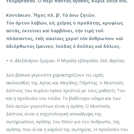
τολμήσασαν. Ὁ περὶ πάντας ἀγαθός, Κύριε δόξα σοι.
Κοντάκιον. Ἦχος πλ. β’. Τὰ ἄνω ζητῶν.
Τὸν ἄρτον λαβών, εἰς χεῖρας ὁ προδότης, κρυφίως
αὐτάς, ἐκτείνει καὶ λαμβάνει, τὴν τιμὴ τοῦ
πλάσαντος, ταῖς οἰκείαις χερσὶ τὸν ἄνθρωπον· καὶ
ἀδιόρθωτος ἔμεινεν, Ἰούδας ὁ δοῦλος καὶ δόλιος.
+ π. Αλεξάνδρου Σμέμαν, Η Μεγάλη εβδομάδα, Εκδ. Ακρίτας
Δύο βασικά γεγονότα χαρακτηρίζουν τις ιερές
ακολουθίες της Αγίας και Μεγάλης Πέμπτης: ο Μυστικός
Δείπνος του Κυρίου Ιησού Χριστού με τους μαθητές Του
και η προδοσία του Ιούδα. Το βαθύτερο νόημα και των
δύο αυτών γεγονότων είναι η αγάπη. Ο Μυστικός
Δείπνος είναι η εσχατολογική αποκάλυψη της
σωτηριώδους αγάπης του Θεού για τον άνθρωπο, της
αγάπης που είναι η καρδιά της σωτηρίας. Η προδοσία του