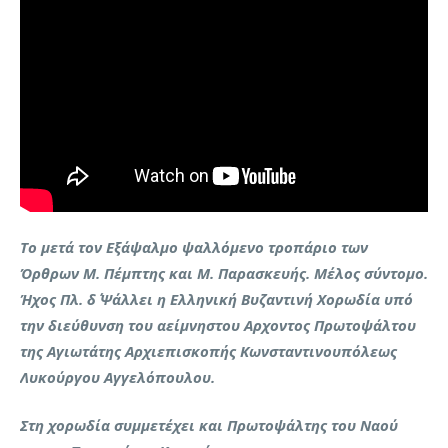
Το μετά τον Εξάψαλμο ψαλλόμενο τροπάριο των
Όρθρων Μ. Πέμπτης και Μ. Παρασκευής. Μέλος σύντομο.
Ήχος Πλ. δ΄ Ψάλλει η Ελληνική Βυζαντινή Χορωδία υπό
την διεύθυνση του αείμνηστου Αρχοντος Πρωτοψάλτου
της Αγιωτάτης Αρχιεπισκοπής Κωνσταντινουπόλεως
Λυκούργου Αγγελόπουλου.
Στη χορωδία συμμετέχει και Πρωτοψάλτης του Ναού