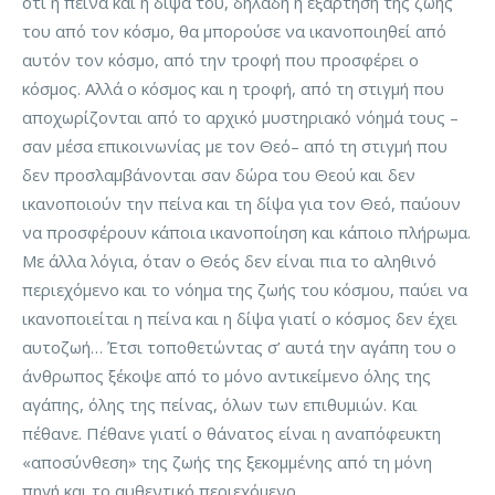
ότι η πείνα και η δίψα του, δηλαδή η εξάρτηση της ζωής
του από τον κόσμο, θα μπορούσε να ικανοποιηθεί από
αυτόν τον κόσμο, από την τροφή που προσφέρει ο
κόσμος. Αλλά ο κόσμος και η τροφή, από τη στιγμή που
αποχωρίζονται από το αρχικό μυστηριακό νόημά τους –
σαν μέσα επικοινωνίας με τον Θεό– από τη στιγμή που
δεν προσλαμβάνονται σαν δώρα του Θεού και δεν
ικανοποιούν την πείνα και τη δίψα για τον Θεό, παύουν
να προσφέρουν κάποια ικανοποίηση και κάποιο πλήρωμα.
Με άλλα λόγια, όταν ο Θεός δεν είναι πια το αληθινό
περιεχόμενο και το νόημα της ζωής του κόσμου, παύει να
ικανοποιείται η πείνα και η δίψα γιατί ο κόσμος δεν έχει
αυτοζωή… Έτσι τοποθετώντας σ’ αυτά την αγάπη του ο
άνθρωπος ξέκοψε από το μόνο αντικείμενο όλης της
αγάπης, όλης της πείνας, όλων των επιθυμιών. Και
πέθανε. Πέθανε γιατί ο θάνατος είναι η αναπόφευκτη
«αποσύνθεση» της ζωής της ξεκομμένης από τη μόνη
πηγή και το αυθεντικό περιεχόμενο.