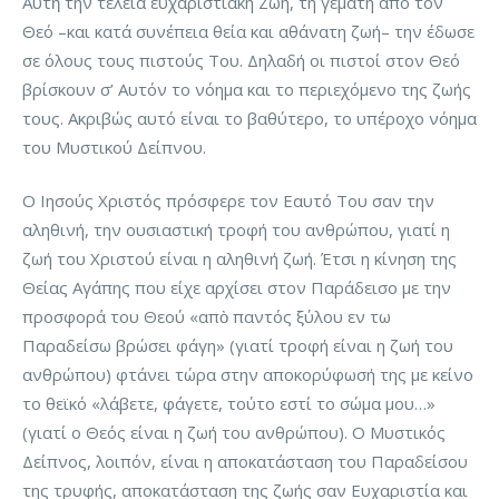
Αυτὴ την τέλεια ευχαριστιακή Ζωή, τη γεμάτη από τον
Θεό –και κατά συνέπεια θεία και αθάνατη ζωή– την έδωσε
σε όλους τους πιστούς Του. Δηλαδή οι πιστοί στον Θεό
βρίσκουν σ’ Αυτόν το νόημα και το περιεχόμενο της ζωής
τους. Ακριβώς αυτό είναι το βαθύτερο, το υπέροχο νόημα
του Μυστικού Δείπνου.
Ο Ιησούς Χριστός πρόσφερε τον Εαυτό Του σαν την
αληθινή, την ουσιαστική τροφή του ανθρώπου, γιατί η
ζωή του Χριστού είναι η αληθινή ζωή. Έτσι η κίνηση της
Θείας Αγάπης που είχε αρχίσει στον Παράδεισο με την
προσφορά του Θεού «απὸ παντός ξύλου εν τω
Παραδείσω βρώσει φάγη» (γιατί τροφή είναι η ζωή του
ανθρώπου) φτάνει τώρα στην αποκορύφωσή της με κείνο
το θεϊκό «λάβετε, φάγετε, τούτο εστί το σώμα μου…»
(γιατί ο Θεός είναι η ζωή του ανθρώπου). Ο Μυστικός
Δείπνος, λοιπόν, είναι η αποκατάσταση του Παραδείσου
της τρυφής, αποκατάσταση της ζωής σαν Ευχαριστία και