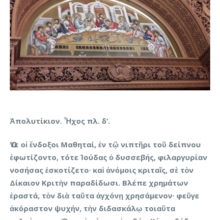
Ἀπολυτίκιον. Ἦχος πλ. δ’.
Ὅτε οἱ ἔνδοξοι Μαθηταί, ἐν τῷ νιπτῆρι τοῦ δείπνου
ἐφωτίζοντο, τότε Ἰούδας ὁ δυσσεβής, φιλαργυρίαν
νοσήσας ἐσκοτίζετο· καὶ ἀνόμοις κριταῖς, σὲ τὸν
Δίκαιον Κριτὴν παραδίδωσι. Βλέπε χρημάτων
ἐραστά, τὸν διὰ ταῦτα ἀγχόνῃ χρησάμενον· φεῦγε
ἀκόραστον ψυχήν, τὴν διδασκάλῳ τοιαῦτα