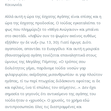
Κοινωνία.
Αλλά αυτή η ώρα της έσχατης Αγάπης είναι επίσης και η
ώρα της έσχατης προδοσίας. Ο Ιούδας εγκαταλείπει το
φως που πλημμύριζε το «Μέγα Ανώγαιον» και μπαίνει
στο σκοτάδι. «Λαβών ουν το ψωμίον εκείνος ευθέως
εξήλθεν· ην δε νυξ» (Ιω. 13, 30). Γιατί έφυγε; Διότι
αγαπούσε, απαντάει το Ευαγγέλιο. Και αυτή η μοιραία
(θανατηφόρα) αγάπη τονίζεται επαναληπτικά στους
ύμνους της Μεγάλης Πέμπτης. «Ο τρόπος σου
δολιότητος γέμει, παράνομε Ιούδα· νοσών γαρ
φιλαργυρίαν, εκέρδησας μισανθρωπίαν· ει γαρ πλούτον
ηγάπας, τί τω περί πτωχείας διδάσκοντι εφοίτας; ει δε
και εφίλεις, ίνα τί επώλεις τον ατίμητον;…». Δεν έχει
σημασία το γεγονός ότι αντικείμενο της αγάπης του
Ιούδα ήταν ο «χρυσός». Ο χρυσός, το χρήμα εδώ
αντιπροσωπεύει όλες τις διεστραμμένες και