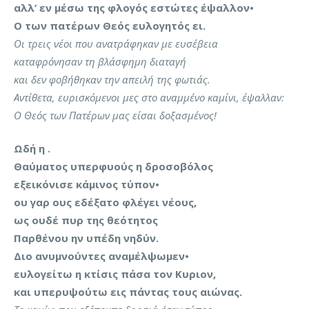
αλλ’ εν μέσω της φλογός εστώτες έψαλλον•
Ο των πατέρων Θεός ευλογητός ει.
Οι τρεις νέοι που ανατράφηκαν με ευσέβεια
καταφρόνησαν τη βλάσφημη διαταγή
και δεν φοβήθηκαν την απειλή της φωτιάς.
Αντίθετα, ευρισκόμενοι μες στο αναμμένο καμίνι, έψαλλαν:
Ο Θεός των Πατέρων μας είσαι δοξασμένος!
Ωδή η .
Θαύματος υπερφυούς η δροσοβόλος
εξεικόνισε κάμινος τύπον•
ου γαρ ους εδέξατο φλέγει νέους,
ως ουδέ πυρ της θεότητος
Παρθένου ην υπέδη νηδύν.
Διο ανυμνούντες αναμέλψωμεν•
ευλογείτω η κτίσις πάσα τον Κυριον,
και υπερυψούτω εις πάντας τους αιώνας.