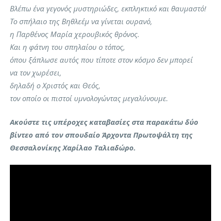
Βλέπω ένα γεγονός μυστηριώδες, εκπληκτικό και θαυμαστό!
Το σπήλαιο της Βηθλεέμ να γίνεται ουρανό,
η Παρθένος Μαρία χερουβικός θρόνος.
Και η φάτνη του σπηλαίου ο τόπος,
όπου ξάπλωσε αυτός που τίποτε στον κόσμο δεν μπορεί
να τον χωρέσει,
δηλαδή ο Χριστός και Θεός,
τον οποίο οι πιστοί υμνολογώντας μεγαλύνουμε.
Ακούστε τις υπέροχες καταβασίες στα παρακάτω δύο
βίντεο από τον σπουδαίο Άρχοντα Πρωτοψάλτη της
Θεσσαλονίκης Χαρίλαο Ταλιαδώρο.