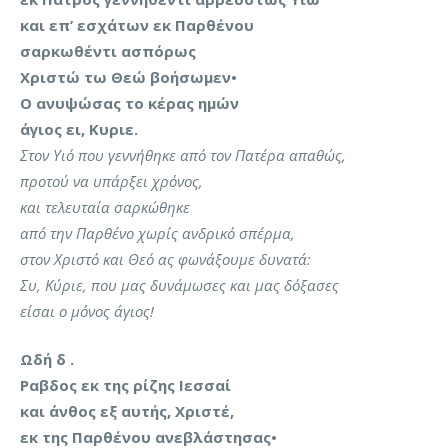
και επ’ εσχάτων εκ Παρθένου
σαρκωθέντι ασπόρως
Χριστώ τω Θεώ βοήσωμεν•
Ο ανυψώσας το κέρας ημών
άγιος ει, Κυριε.
Στον Υιό που γεννήθηκε από τον Πατέρα απαθώς,
προτού να υπάρξει χρόνος,
και τελευταία σαρκώθηκε
από την Παρθένο χωρίς ανδρικό σπέρμα,
στον Χριστό και Θεό ας φωνάξουμε δυνατά:
Συ, Κύριε, που μας δυνάμωσες και μας δόξασες
είσαι ο μόνος άγιος!
Ωδή δ .
Ραβδος εκ της ρίζης Ιεσσαί
και άνθος εξ αυτής, Χριστέ,
εκ της Παρθένου ανεβλάστησας•