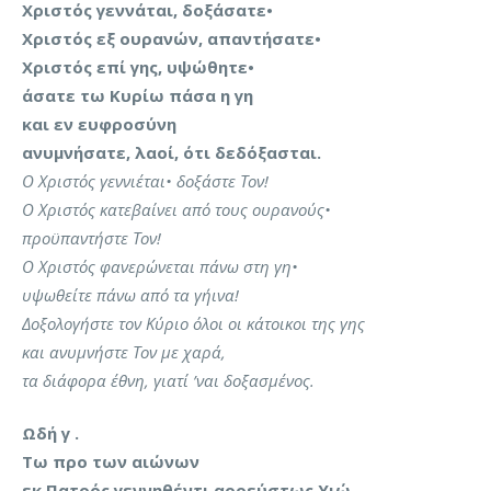
Χριστός γεννάται, δοξάσατε•
Χριστός εξ ουρανών, απαντήσατε•
Χριστός επί γης, υψώθητε•
άσατε τω Κυρίω πάσα η γη
και εν ευφροσύνη
ανυμνήσατε, λαοί, ότι δεδόξασται.
Ο Χριστός γεννιέται• δοξάστε Τον!
Ο Χριστός κατεβαίνει από τους ουρανούς•
προϋπαντήστε Τον!
Ο Χριστός φανερώνεται πάνω στη γη•
υψωθείτε πάνω από τα γήινα!
Δοξολογήστε τον Κύριο όλοι οι κάτοικοι της γης
και ανυμνήστε Τον με χαρά,
τα διάφορα έθνη, γιατί ’ναι δοξασμένος.
Ωδή γ .
Τω προ των αιώνων
εκ Πατρός γεννηθέντι αρρεύστως Υιώ