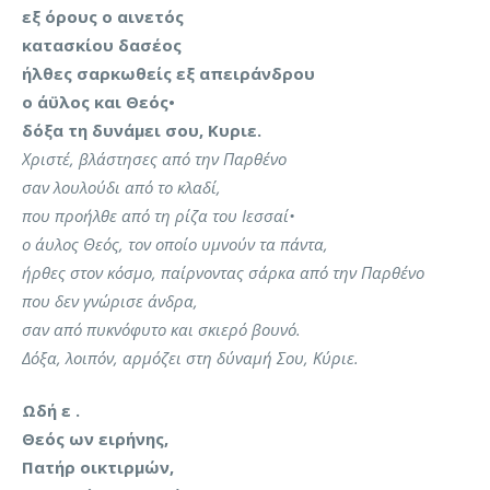
εξ όρους ο αινετός
κατασκίου δασέος
ήλθες σαρκωθείς εξ απειράνδρου
ο άϋλος και Θεός•
δόξα τη δυνάμει σου, Κυριε.
Χριστέ, βλάστησες από την Παρθένο
σαν λουλούδι από το κλαδί,
που προήλθε από τη ρίζα του Ιεσσαί•
ο άυλος Θεός, τον οποίο υμνούν τα πάντα,
ήρθες στον κόσμο, παίρνοντας σάρκα από την Παρθένο
που δεν γνώρισε άνδρα,
σαν από πυκνόφυτο και σκιερό βουνό.
Δόξα, λοιπόν, αρμόζει στη δύναμή Σου, Κύριε.
Ωδή ε .
Θεός ων ειρήνης,
Πατήρ οικτιρμών,