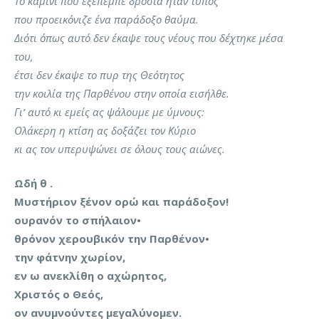
Το καμίνι που εξέπεμπε δροσιά ήταν τύπος
που προεικόνιζε ένα παράδοξο θαύμα.
Διότι όπως αυτό δεν έκαψε τους νέους που δέχτηκε μέσα
του,
έτσι δεν έκαψε το πυρ της Θεότητος
την κοιλία της Παρθένου στην οποία εισήλθε.
Γι’ αυτό κι εμείς ας ψάλουμε με ύμνους:
Ολάκερη η κτίση ας δοξάζει τον Κύριο
κι ας τον υπερυψώνει σε όλους τους αιώνες.
Ωδή θ .
Μυστήριον ξένον ορώ και παράδοξον!
ουρανόν το σπήλαιον•
θρόνον χερουβικόν την Παρθένον•
την φάτνην χωρίον,
εν ω ανεκλίθη ο αχώρητος,
Χριστός ο Θεός,
ον ανυμνούντες μεγαλύνομεν.