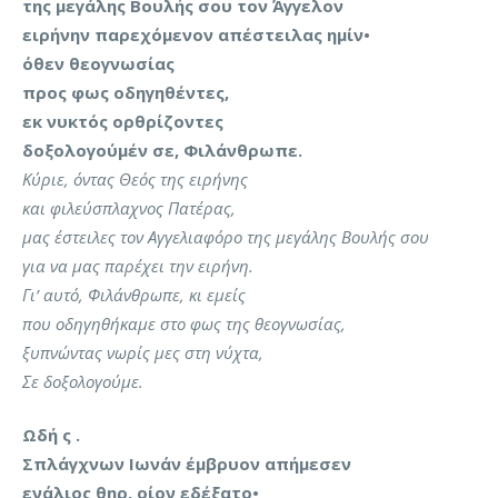
της μεγάλης Βουλής σου τον Άγγελον
ειρήνην παρεχόμενον απέστειλας ημίν•
όθεν θεογνωσίας
προς φως οδηγηθέντες,
εκ νυκτός ορθρίζοντες
δοξολογούμέν σε, Φιλάνθρωπε.
Κύριε, όντας Θεός της ειρήνης
και φιλεύσπλαχνος Πατέρας,
μας έστειλες τον Αγγελιαφόρο της μεγάλης Βουλής σου
για να μας παρέχει την ειρήνη.
Γι’ αυτό, Φιλάνθρωπε, κι εμείς
που οδηγηθήκαμε στο φως της θεογνωσίας,
ξυπνώντας νωρίς μες στη νύχτα,
Σε δοξολογούμε.
Ωδή ς .
Σπλάγχνων Ιωνάν έμβρυον απήμεσεν
ενάλιος θηρ, οίον εδέξατο•