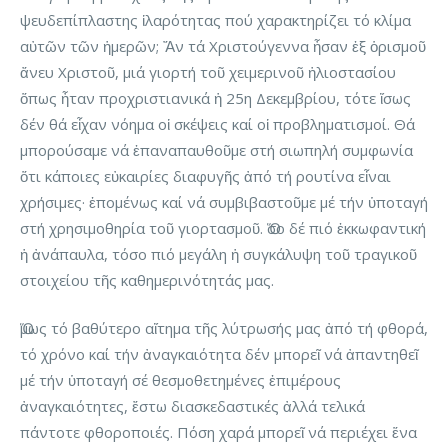
ψευδεπίπλαστης ἱλαρότητας πού χαρακτηρίζει τό κλίμα
αὐτῶν τῶν ἡμερῶν; Ἄν τά Χριστούγεννα ἦσαν ἐξ ὁρισμοῦ
ἄνευ Χριστοῦ, μιά γιορτή τοῦ χειμερινοῦ ἡλιοστασίου
ὅπως ἦταν προχριστιανικά ἡ 25η Δεκεμβρίου, τότε ἴσως
δέν θά εἶχαν νόημα οἱ σκέψεις καί οἱ προβληματισμοί. Θά
μπορούσαμε νά ἐπαναπαυθοῦμε στή σιωπηλή συμφωνία
ὅτι κάποιες εὐκαιρίες διαφυγῆς ἀπό τή ρουτίνα εἶναι
χρήσιμες· ἑπομένως καί νά συμβιβαστοῦμε μέ τήν ὑποταγή
στή χρησιμοθηρία τοῦ γιορτασμοῦ. Ὅσο δέ πιό ἐκκωφαντική
ἡ ἀνάπαυλα, τόσο πιό μεγάλη ἡ συγκάλυψη τοῦ τραγικοῦ
στοιχείου τῆς καθημερινότητάς μας.
Ὅμως τό βαθύτερο αἴτημα τῆς λύτρωσής μας ἀπό τή φθορά,
τό χρόνο καί τήν ἀναγκαιότητα δέν μπορεῖ νά ἀπαντηθεῖ
μέ τήν ὑποταγή σέ θεσμοθετημένες ἐπιμέρους
ἀναγκαιότητες, ἔστω διασκεδαστικές ἀλλά τελικά
πάντοτε φθοροποιές. Πόση χαρά μπορεῖ νά περιέχει ἕνα