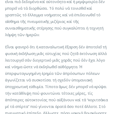
εἶναι πιά δεδομένα καί αὐτονόητα καί ἡ μεμψιμοιρία δέν
μπορεῖ νά τά διορθώσει. Τό πολύ νά τονισθεῖ καί
γραπτῶς τό ἔλλειμμα νοήματος καί νά ἐπιδεινωθεῖ τό
αἴσθημα τῆς πνευματικῆς μιζέριας καί τῆς
συναισθηματικῆς στέρησης πού συγκαλύπτει ἡ τεχνητή
λάμψη τῶν ἡμερῶν.
Εἶναι φανερό ὅτι ἡ καταναλωτική ἔξαρση δέν ἀποτελεῖ τή
φυσική ἐκδήλωση μιᾶς εὐτυχίας πού ζητᾶ ἐκτόνωση ἀλλά
λειτουργεῖ σάν διεγερτικό μιᾶς χαρᾶς πού δέν ἔχει λόγο
καί νόημα ὥστε νά ἐκδηλωθεῖ αὐθόρμητα. Ἡ
ὑπερφωταγωγημένη ἐρημία τῶν ἀπρόσωπων πόλεων
ἀγωνίζεται νά συσκοτίσει τή σχεδόν ὑπομανιακή
ὑποχρεωτική εὐθυμία. Τίποτα ὅμως δέν μπορεῖ νά κρύψει
τήν κατάθλιψη πού φουντώνει τέτοιες μέρες, τίς
ἀπόπειρες αὐτοκτονίας πού αὐξάνουν καί τά “κοριτσάκια
μέ τά σπίρτα” πού γίνονται ὁρατά ὅσο ποτέ ἄλλοτε. Στό
πνευματικό ἐπίπεδο, ἄλλωστε, πόσο μακριά βρισκόμαστε