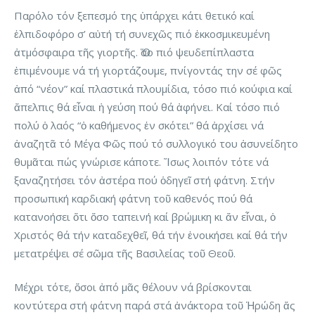
Παρόλο τόν ξεπεσμό της ὑπάρχει κάτι θετικό καί
ἐλπιδοφόρο σ’ αὐτή τή συνεχῶς πιό ἐκκοσμικευμένη
ἀτμόσφαιρα τῆς γιορτῆς. Ὅσο πιό ψευδεπίπλαστα
ἐπιμένουμε νά τή γιορτάζουμε, πνίγοντάς την σέ φῶς
ἀπό “νέον” καί πλαστικά πλουμίδια, τόσο πιό κούφια καί
ἄπελπις θά εἶναι ἡ γεύση πού θά ἀφήνει. Καί τόσο πιό
πολύ ὁ λαός “ὁ καθήμενος ἐν σκότει” θά ἀρχίσει νά
ἀναζητᾶ τό Μέγα Φῶς πού τό συλλογικό του ἀσυνείδητο
θυμᾶται πώς γνώρισε κάποτε. Ἴσως λοιπόν τότε νά
ξαναζητήσει τόν ἀστέρα πού ὁδηγεῖ στή φάτνη. Στήν
προσωπική καρδιακή φάτνη τοῦ καθενός πού θά
κατανοήσει ὅτι ὅσο ταπεινή καί βρώμικη κι ἄν εἶναι, ὁ
Χριστός θά τήν καταδεχθεῖ, θά τήν ἐνοικήσει καί θά τήν
μετατρέψει σέ σῶμα τῆς Βασιλείας τοῦ Θεοῦ.
Μέχρι τότε, ὅσοι ἀπό μᾶς θέλουν νά βρίσκονται
κοντύτερα στή φάτνη παρά στά ἀνάκτορα τοῦ Ἡρώδη ἄς