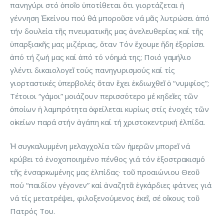
πανηγύρι στό ὁποῖο ὑποτίθεται ὅτι γιορτάζεται ἡ
γέννηση Ἐκείνου πού θά μποροῦσε νά μᾶς λυτρώσει ἀπό
τήν δουλεία τῆς πνευματικῆς μας ἀνελευθερίας καί τῆς
ὑπαρξιακῆς μας μιζέριας, ὅταν Τόν ἔχουμε ἤδη ἐξορίσει
ἀπό τή ζωή μας καί ἀπό τό νόημά της; Ποιό γαμήλιο
γλέντι δικαιολογεῖ τούς πανηγυρισμούς καί τίς
γιορταστικές ὑπερβολές ὅταν ἔχει ἐκδιωχθεῖ ὁ “νυμφίος”;
Τέτοιοι “γάμοι” μοιάζουν περισσότερο μέ κηδεῖες τῶν
ὁποίων ἡ λαμπρότητα ὀφείλεται κυρίως στίς ἐνοχές τῶν
οἰκείων παρά στήν ἀγάπη καί τή χριστοκεντρική ἐλπίδα.
Ἡ συγκαλυμμένη μελαγχολία τῶν ἡμερῶν μπορεῖ νά
κρύβει τό ἐνοχοποιημένο πένθος γιά τόν ἐξοστρακισμό
τῆς ἐνσαρκωμένης μας ἐλπίδας· τοῦ προαιώνιου Θεοῦ
πού “παιδίον γέγονεν” καί ἀναζητᾶ ἐγκάρδιες φάτνες γιά
νά τίς μετατρέψει, φιλοξενούμενος ἐκεῖ, σέ οἴκους τοῦ
Πατρός Του.