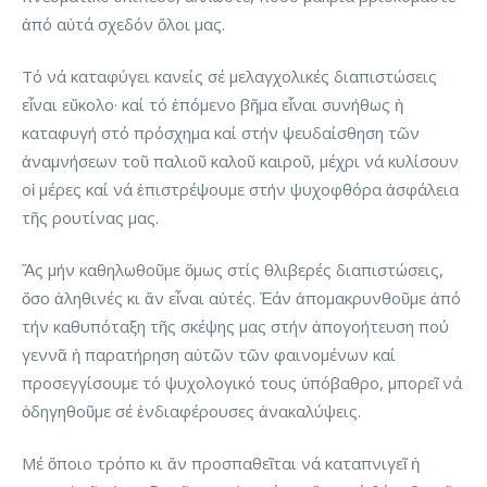
ἀπό αὐτά σχεδόν ὅλοι μας.
Τό νά καταφύγει κανείς σέ μελαγχολικές διαπιστώσεις
εἶναι εὔκολο· καί τό ἑπόμενο βῆμα εἶναι συνήθως ἡ
καταφυγή στό πρόσχημα καί στήν ψευδαίσθηση τῶν
ἀναμνήσεων τοῦ παλιοῦ καλοῦ καιροῦ, μέχρι νά κυλίσουν
οἱ μέρες καί νά ἐπιστρέψουμε στήν ψυχοφθόρα ἀσφάλεια
τῆς ρουτίνας μας.
Ἄς μήν καθηλωθοῦμε ὅμως στίς θλιβερές διαπιστώσεις,
ὅσο ἀληθινές κι ἄν εἶναι αὐτές. Ἐάν ἀπομακρυνθοῦμε ἀπό
τήν καθυπόταξη τῆς σκέψης μας στήν ἀπογοήτευση πού
γεννᾶ ἡ παρατήρηση αὐτῶν τῶν φαινομένων καί
προσεγγίσουμε τό ψυχολογικό τους ὑπόβαθρο, μπορεῖ νά
ὁδηγηθοῦμε σέ ἐνδιαφέρουσες ἀνακαλύψεις.
Μέ ὅποιο τρόπο κι ἄν προσπαθεῖται νά καταπνιγεῖ ἡ