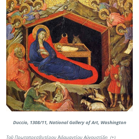
Duccio, 1308/11, National Gallery of Art, Washington
Τοῦ Πρωτοπρεσβυτέρου Ἀδαμαντίου Αὐγουστίδη (+)