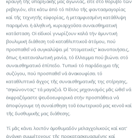
κραυγή τῆς ὑπαρξιακῆς μας ἀγωνίας, εἴτε στό θόρυβο τῶν
ρεβεγιόν, εἴτε κάτω ἀπό τό πέπλο τῆς φαντασμαγορίας
καί τῆς τεχνητῆς εὐφορίας, ἡ μεταμφιεσμένη κατάθλιψη
παραμένει ἡ ἀληθινή, κυριαρχοῦσα συναισθηματική
κατάσταση. Οἱ εἰδικοί γνωρίζουν καλά τήν ἀμυντική
βουλιμική διάθεση τοῦ καταθλιπτικοῦ ἀτόμου, πού
προσπαθεῖ νά συγκαλύψει μέ “στοματικές” ἱκανοποιήσεις,
ὅπως ἡ καταναλωτική μανία, τό ἔλλειμμα πού βιώνει στό
συναισθηματικό ἐπίπεδο. Τυπικό τό παράδειγμα τῆς
συζύγου, πού προσπαθεῖ νά ἀνακουφίσει τό
καταθλιπτικό ἄγχος τῆς συναισθηματικῆς της στέρησης,
“σηκώνοντας” τά μαγαζιά. Ὁ ἴδιος μηχανισμός μᾶς ὠθεῖ νά
ἐκφραζόμαστε ψευδοευφορικά στήν προσπάθεια νά
ἀποφύγουμε τή συναίσθηση τοῦ ἐσωτερικοῦ μας κενοῦ καί
τῆς δυσθυμικῆς μας διάθεσης.
Τί μᾶς κάνει λοιπόν ὁμοθυμαδόν μελαγχολικούς καί κατ’
ἀνάγκη συμμέτοχους τῆς προκατασκευασμένης καί