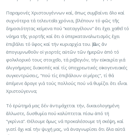
Παραμονές Χριστουγέννων καί, ὅπως συμβαίνει ὅλο καί
συχνότερα τά τελευταῖα χρόνια, βλέπουν τό φῶς τῆς
δημοσιότητας κείμενα πού “καταγγέλουν” ὅτι ἔχει χαθεῖ τό
νόημα τῆς γιορτῆς καί ὅτι ὁ ὑπερκαταναλωτισμός ἔχει
ἐπιβάλει τό ὕφος καί τήν κυριαρχία του. Ὅμως ἄν
ἀπογυμνωθοῦν οἱ γιορτές αὐτῶν τῶν ἡμερῶν ἀπό τό
φολκλορικό τους στοιχεῖο, τά ρεβεγιόν, τήν εὐκαιρία γιά
ὀλιγοήμερες διακοπές καί τίς ὑποχρεωτικές οἰκογενειακές
συγκεντρώσεις, “πού τίς ἐπιβάλουν οἱ μέρες”, τί θά
ἀπέμενε ἄραγε γιά τούς πολλούς πού νά θυμίζει ὅτι εἶναι
Χριστούγεννα;
Τό ἐρώτημά μας δέν ἀντιμάχεται τήν, δικαιολογημένη
ἄλλωστε, δυσθυμία πού καλύπτεται πίσω ἀπό τή
“γκρίνια”. Θέλουμε ὅμως νά προκαλέσουμε τή σκέψη, καί
γιατί ὄχι καί τήν ψυχή μας, νά ἀναγνωρίσει ὅτι ὅλα αὐτά