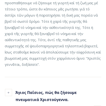
προσπαθήσουμε νά ζήσουμε τή γιορτή καί τή ζωή μας μέ
τέτοιο τρόπο, ὥστε ἄν κάποιος μᾶς ρωτήσει γιά τό
ἀστέρι τῶν μάγων ἤ παρατηρήσει τή δική μας πορεία νά
βρεῖ τό σωστό δρόμο. Τότε ἡ χαρά τῆς γιορτῆς θά
ξαναβρεῖ τό νόημα καί τήν αὐθεντικότητά της. Τότε ἡ
χαρά τῆς γιορτῆς θά ξαναβρεῖ τό νόημα καί τήν
αὐθεντικότητά της. Τότε, ἀντί τῆς παθητικῆς μας
συμμετοχῆς σέ ψευδοπαρηγορητικά τηλεοπτικά βαριετέ,
ἴσως σταθοῦμε ἱκανοί νά ἀπολαύσουμε τήν εὐφρόσυνη καί
βιωματική μας συμμετοχή στόν χαρμόσυνο ὕμνο: “Χριστός
γεννᾶται, δοξάσατε”.
Άγιος Παΐσιος, πώς θα ζήσουμε
πνευματικά Χριστούγεννα.