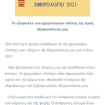
Το εξώφυλλο των ημερολογίων τσέπης της Ιεράς
Μητροπόλεώς μας
Πρίν ἀπό λίγες ἡμέρες ἐκδόθηκαν τά νέα ἡμερολόγια
«Τσέπης» καί «Τοίχου» τῆς Μητροπόλεώς μας γιά τό ἔτος
2021.
Ἤδη βρίσκονται στίς Ἐνορίες μας καί διατίθενται στούς
πιστούς. Τό ἡμερολόγιο «Tσέπης» εἶναι ἀφιερωμένο στήν
«ὑγεία καί τήν ἀρρώστια». Ἀκολουθεῖ τό κείμενο τῆς
«Ἀφιέρωσης» τοῦ Σεβασμιωτάτου Μητροπολίτου μας.
«Πολυτιμότατο ἀγαθό γιά τόν ἄνθρωπο ἡ ὑγεία· ἡ ὑγεία
τοῦ σώματος καί τῆς ψυχῆς. Ὁ ἄνθρωπος εὐτυχεῖ ὅταν