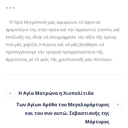
* * *
Ἡ Ἱερά Μητρόπολή μας ἀφιερώνει τό ἐφετινό
ἡμερολόγιό της στήν ὑγεία καί τήν ἀρρώστια. Σκοπός καί
ἐπιδίωξή της εἶναι νά ὑπογραμμίσει τήν ἀξία τῆς ὑγείας
πού μᾶς χαρίζει ὁ Κύριος καί νά μᾶς βοηθήσει νά
προσεγγίσουμε τήν τραγική πραγματικότητα τῆς
ἀρρώστιας μέ τό φῶς τῆς χριστιανικῆς μας πίστεως».
Η Αγία Ματρώνα η Χιοπολίτιδα
Των Αγίων Αρέθα του Μεγαλομάρτυρος
και του συν αυτώ, Σεβαστιανής της
Μάρτυρος