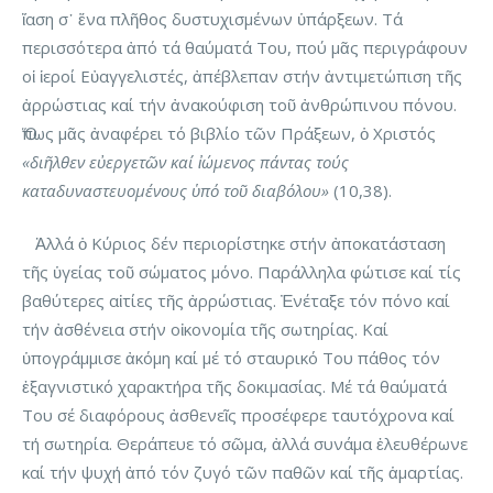
ἴαση σ᾽ ἕνα πλῆθος δυστυχισμένων ὑπάρξεων. Τά
περισσότερα ἀπό τά θαύματά Του, πού μᾶς περιγράφουν
οἱ ἱεροί Εὐαγγελιστές, ἀπέβλεπαν στήν ἀντιμετώπιση τῆς
ἀρρώστιας καί τήν ἀνακούφιση τοῦ ἀνθρώπινου πόνου.
Ὅπως μᾶς ἀναφέρει τό βιβλίο τῶν Πράξεων, ὁ Χριστός
«διῆλθεν εὐεργετῶν καί ἰώμενος πάντας τούς
καταδυναστευομένους ὑπό τοῦ διαβόλου»
(10,38).
Ἀλλά ὁ Κύριος δέν περιορίστηκε στήν ἀποκατάσταση
τῆς ὑγείας τοῦ σώματος μόνο. Παράλληλα φώτισε καί τίς
βαθύτερες αἰτίες τῆς ἀρρώστιας. Ἐνέταξε τόν πόνο καί
τήν ἀσθένεια στήν οἰκονομία τῆς σωτηρίας. Καί
ὑπογράμμισε ἀκόμη καί μέ τό σταυρικό Του πάθος τόν
ἐξαγνιστικό χαρακτήρα τῆς δοκιμασίας. Μέ τά θαύματά
Του σέ διαφόρους ἀσθενεῖς προσέφερε ταυτόχρονα καί
τή σωτηρία. Θεράπευε τό σῶμα, ἀλλά συνάμα ἐλευθέρωνε
καί τήν ψυχή ἀπό τόν ζυγό τῶν παθῶν καί τῆς ἁμαρτίας.