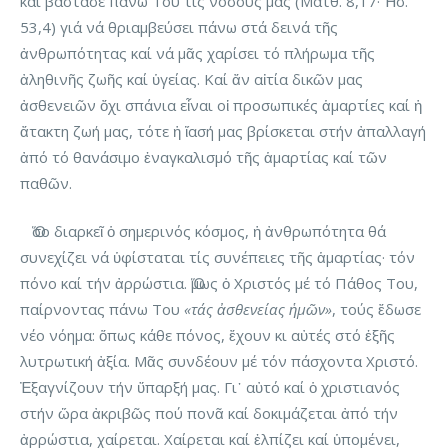
καί βάστασε πάνω Του τίς νόσους μας (Ματθ. 8,17· Ἡσ.
53,4) γιά νά θριαμβεύσει πάνω στά δεινά τῆς
ἀνθρωπότητας καί νά μᾶς χαρίσει τό πλήρωμα τῆς
ἀληθινῆς ζωῆς καί ὑγείας. Καί ἄν αἰτία δικῶν μας
ἀσθενειῶν ὄχι σπάνια εἶναι οἱ προσωπικές ἁμαρτίες καί ἡ
ἄτακτη ζωή μας, τότε ἡ ἴασή μας βρίσκεται στήν ἀπαλλαγή
ἀπό τό θανάσιμο ἐναγκαλισμό τῆς ἁμαρτίας καί τῶν
παθῶν.
Ὅσο διαρκεῖ ὁ σημερινός κόσμος, ἡ ἀνθρωπότητα θά
συνεχίζει νά ὑφίσταται τίς συνέπειες τῆς ἁμαρτίας· τόν
πόνο καί τήν ἀρρώστια. Ὅμως ὁ Χριστός μέ τό Πάθος Του,
παίρνοντας πάνω Του
«τάς ἀσθενείας ἡμῶν»
, τούς ἔδωσε
νέο νόημα: ὅπως κάθε πόνος, ἔχουν κι αὐτές στό ἑξῆς
λυτρωτική ἀξία. Μᾶς συνδέουν μέ τόν πάσχοντα Χριστό.
Ἐξαγνίζουν τήν ὕπαρξή μας. Γι᾽ αὐτό καί ὁ χριστιανός
στήν ὥρα ἀκριβῶς πού πονᾶ καί δοκιμάζεται ἀπό τήν
ἀρρώστια, χαίρεται. Χαίρεται καί ἐλπίζει καί ὑπομένει,