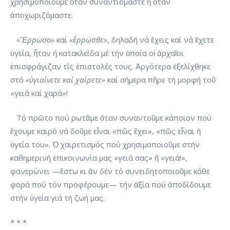
χρησιμοποιοῦμε ὅταν συναντιόμαστε ἤ ὅταν
ἀποχωριζόμαστε.
«Ἔρρωσο»
καί
«ἔρρωσθε»
, δηλαδή νά ἔχεις καί νά ἔχετε
ὑγεία, ἦταν ἡ κατακλείδα μέ τήν ὁποία οἱ ἀρχαῖοι
ἐπισφράγιζαν τίς ἐπιστολές τους. Ἀργότερα ἐξελίχθηκε
στό
«ὑγιαίνετε καί χαίρετε»
καί σήμερα πῆρε τή μορφή τοῦ
«γειά καί χαρά»!
Τό πρῶτο πού ρωτᾶμε ὅταν συναντοῦμε κάποιον πού
ἔχουμε καιρό νά δοῦμε εἶναι «πῶς ἔχει», «πῶς εἶναι ἡ
ὑγεία του». Ὁ χαιρετισμός πού χρησιμοποιοῦμε στήν
καθημερινή ἐπικοινωνία μας «γειά σας» ἤ «γειά!»,
φανερώνει —ἔστω κι ἄν δέν τό συνειδητοποιοῦμε κάθε
φορά πού τόν προφέρουμε— τήν ἀξία πού ἀποδίδουμε
στήν ὑγεία γιά τή ζωή μας.
* * *