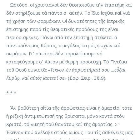
Ὡστόσο, οἱ χριστιανοί δέν θεοποιοῦμε τήν ἐπιστήμη καί
δέν στηρίζουμε τά πάντα σ᾽ αὐτήν. Τό ἴδιο ἰσχύει καί γιά
τή χρήση τῶν φαρμάκων. Οἱ δυνατότητες τῆς ἰατρικῆς
ἐπιστήμης παρά τίς θεαματικές προόδους της εἶναι
περιορισμένες. Πάνω ἀπό τήν ἐπιστήμη στέκεται ὁ
παντοδύναμος Κύριος, ὁ μεγάλος ἰατρός ψυχῶν καί
σωμάτων. Γι᾽ αὐτό καί δέν παραλείπουμε νά
καταφεύγουμε σ᾽ Αὐτόν μέ θερμή προσευχή. Τό Πνεῦμα
τοῦ Θεοῦ συνιστᾶ:
«Τέκνον, ἐν ἀρρωστήματί σου …εὖξαι
Κυρίῳ, καί αὐτός ἰάσεταί σε»
(Σοφ. Σειρ., 38,9).
* * *
Ἄν βαθύτερη αἰτία τῆς ἀρρώστιας εἶναι ἡ ἁμαρτία, τότε
ἡ ριζική ἀντιμετώπισή της βρίσκεται μόνο κοντά στόν
Χριστό, τό νικητή τοῦ θανάτου καί τῆς ἁμαρτίας. Σ᾽
Ἐκεῖνον πού ἀνέλαβε στούς ὤμους Του τίς ἀσθένειές μας