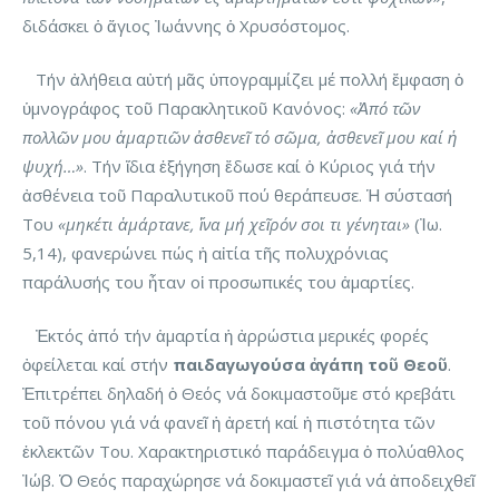
διδάσκει ὁ ἅγιος Ἰωάννης ὁ Χρυσόστομος.
Τήν ἀλήθεια αὐτή μᾶς ὑπογραμμίζει μέ πολλή ἔμφαση ὁ
ὑμνογράφος τοῦ Παρακλητικοῦ Κανόνος:
«Ἀπό τῶν
πολλῶν μου ἁμαρτιῶν ἀσθενεῖ τό σῶμα, ἀσθενεῖ μου καί ἡ
ψυχή…»
. Τήν ἴδια ἐξήγηση ἔδωσε καί ὁ Κύριος γιά τήν
ἀσθένεια τοῦ Παραλυτικοῦ πού θεράπευσε. Ἡ σύστασή
Του
«μηκέτι ἁμάρτανε, ἵνα μή χεῖρόν σοι τι γένηται»
(Ἰω.
5,14), φανερώνει πώς ἡ αἰτία τῆς πολυχρόνιας
παράλυσής του ἦταν οἱ προσωπικές του ἁμαρτίες.
Ἐκτός ἀπό τήν ἁμαρτία ἡ ἀρρώστια μερικές φορές
ὀφείλεται καί στήν
παιδαγωγούσα ἀγάπη τοῦ Θεοῦ
.
Ἐπιτρέπει δηλαδή ὁ Θεός νά δοκιμαστοῦμε στό κρεβάτι
τοῦ πόνου γιά νά φανεῖ ἡ ἀρετή καί ἡ πιστότητα τῶν
ἐκλεκτῶν Του. Χαρακτηριστικό παράδειγμα ὁ πολύαθλος
Ἰώβ. Ὁ Θεός παραχώρησε νά δοκιμαστεῖ γιά νά ἀποδειχθεῖ