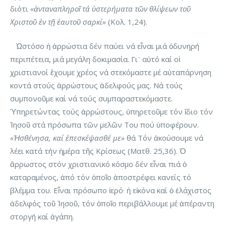
διότι
«ἀνταναπληροῖ τά ὑστερήματα τῶν θλίψεων τοῦ
Χριστοῦ ἐν τῇ ἑαυτοῦ σαρκί»
(Κολ. 1,24).
Ὡστόσο ἡ ἀρρώστια δέν παύει νά εἶναι μιά ὀδυνηρή
περιπέτεια, μιά μεγάλη δοκιμασία. Γι᾽ αὐτό καί οἱ
χριστιανοί ἔχουμε χρέος νά στεκόμαστε μέ αὐταπάρνηση
κοντά στούς ἀρρώστους ἀδελφούς μας. Νά τούς
συμπονοῦμε καί νά τούς συμπαραστεκόμαστε.
Ὑπηρετώντας τούς ἀρρώστους, ὑπηρετοῦμε τόν ἴδιο τόν
Ἰησοῦ στά πρόσωπα τῶν μελῶν Του πού ὑποφέρουν.
«Ἠσθένησα, καί ἐπεσκέψασθέ με»
θά Τόν ἀκούσουμε νά
λέει κατά τήν ἡμέρα τῆς Κρίσεως (Ματθ. 25,36). Ὁ
ἄρρωστος στόν χριστιανικό κόσμο δέν εἶναι πιά ὁ
καταραμένος, ἀπό τόν ὁποῖο ἀποστρέφει κανείς τό
βλέμμα του. Εἶναι πρόσωπο ἱερό· ἡ εἰκόνα καί ὁ ἐλάχιστος
ἀδελφός τοῦ Ἰησοῦ, τόν ὁποῖο περιβάλλουμε μέ ἀπέραντη
στοργή καί ἀγάπη.