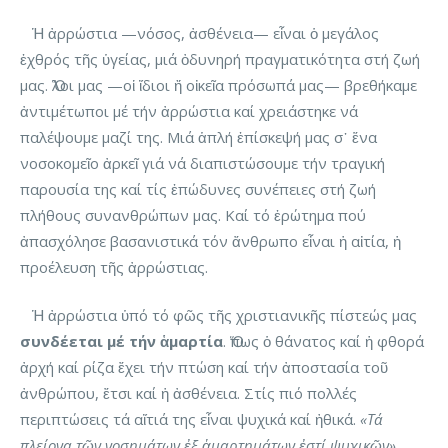
Ἡ ἀρρώστια —νόσος, ἀσθένεια— εἶναι ὁ μεγάλος
ἐχθρός τῆς ὑγείας, μιά ὀδυνηρή πραγματικότητα στή ζωή
μας. Ὅλοι μας —οἱ ἴδιοι ἤ οἰκεῖα πρόσωπά μας— βρεθήκαμε
ἀντιμέτωποι μέ τήν ἀρρώστια καί χρειάστηκε νά
παλέψουμε μαζί της. Μιά ἁπλή ἐπίσκεψή μας σ᾽ ἕνα
νοσοκομεῖο ἀρκεῖ γιά νά διαπιστώσουμε τήν τραγική
παρουσία της καί τίς ἐπώδυνες συνέπειες στή ζωή
πλήθους συνανθρώπων μας. Καί τό ἐρώτημα πού
ἀπασχόλησε βασανιστικά τόν ἄνθρωπο εἶναι ἡ αἰτία, ἡ
προέλευση τῆς ἀρρώστιας.
Ἡ ἀρρώστια ὑπό τό φῶς τῆς χριστιανικῆς πίστεώς μας
συνδέεται μέ τήν ἁμαρτία
. Ὅπως ὁ θάνατος καί ἡ φθορά
ἀρχή καί ρίζα ἔχει τήν πτώση καί τήν ἀποστασία τοῦ
ἀνθρώπου, ἔτσι καί ἡ ἀσθένεια. Στίς πιό πολλές
περιπτώσεις τά αἴτιά της εἶναι ψυχικά καί ἠθικά.
«Τά
πλείονα τῶν νοσημάτων ἐξ ἁμαρτημάτων ἐστί ψυχικῶν»
,