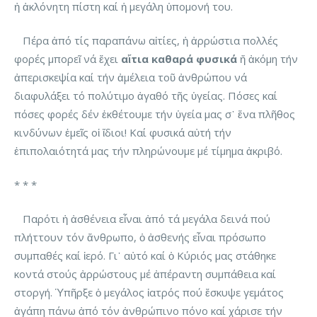
ἡ ἀκλόνητη πίστη καί ἡ μεγάλη ὑπομονή του.
Πέρα ἀπό τίς παραπάνω αἰτίες, ἡ ἀρρώστια πολλές
φορές μπορεῖ νά ἔχει
αἴτια καθαρά φυσικά
ἤ ἀκόμη τήν
ἀπερισκεψία καί τήν ἀμέλεια τοῦ ἀνθρώπου νά
διαφυλάξει τό πολύτιμο ἀγαθό τῆς ὑγείας. Πόσες καί
πόσες φορές δέν ἐκθέτουμε τήν ὑγεία μας σ᾽ ἕνα πλῆθος
κινδύνων ἐμεῖς οἱ ἴδιοι! Καί φυσικά αὐτή τήν
ἐπιπολαιότητά μας τήν πληρώνουμε μέ τίμημα ἀκριβό.
* * *
Παρότι ἡ ἀσθένεια εἶναι ἀπό τά μεγάλα δεινά πού
πλήττουν τόν ἄνθρωπο, ὁ ἀσθενής εἶναι πρόσωπο
συμπαθές καί ἱερό. Γι᾽ αὐτό καί ὁ Κύριός μας στάθηκε
κοντά στούς ἀρρώστους μέ ἀπέραντη συμπάθεια καί
στοργή. Ὑπῆρξε ὁ μεγάλος ἰατρός πού ἔσκυψε γεμάτος
ἀγάπη πάνω ἀπό τόν ἀνθρώπινο πόνο καί χάρισε τήν