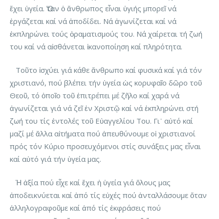
ἔχει ὑγεία. Ὅταν ὁ ἄνθρωπος εἶναι ὑγιής μπορεῖ νά
ἐργάζεται καί νά ἀποδίδει. Νά ἀγωνίζεται καί νά
ἐκπληρώνει τούς ὁραματισμούς του. Νά χαίρεται τή ζωή
του καί νά αἰσθάνεται ἱκανοποίηση καί πληρότητα.
Τοῦτο ἰσχύει γιά κάθε ἄνθρωπο καί φυσικά καί γιά τόν
χριστιανό, πού βλέπει τήν ὑγεία ὡς κορυφαῖο δῶρο τοῦ
Θεοῦ, τό ὁποῖο τοῦ ἐπιτρέπει μέ ζῆλο καί χαρά νά
ἀγωνίζεται γιά νά ζεῖ ἐν Χριστῷ καί νά ἐκπληρώνει στή
ζωή του τίς ἐντολές τοῦ Εὐαγγελίου Του. Γι᾽ αὐτό καί
μαζί μέ ἄλλα αἰτήματα πού ἀπευθύνουμε οἱ χριστιανοί
πρός τόν Κύριο προσευχόμενοι στίς συνάξεις μας εἶναι
καί αὐτό γιά τήν ὑγεία μας.
Ἡ ἀξία πού εἶχε καί ἔχει ἡ ὑγεία γιά ὅλους μας
ἀποδεικνύεται καί ἀπό τίς εὐχές πού ἀνταλλάσουμε ὅταν
ἀλληλογραφοῦμε καί ἀπό τίς ἐκφράσεις πού