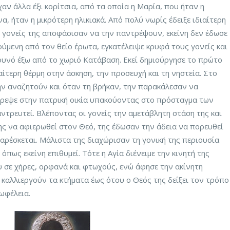
ίχαν άλλα έξι κορίτσια, από τα οποία η Μαρία, που ήταν η
, ήταν η μικρότερη ηλικιακά. Από πολύ νωρίς έδειξε ιδιαίτερη
οι γονείς της αποφάσισαν να την παντρέψουν, εκείνη δεν έδωσε
ύμενη από τον θείο έρωτα, εγκατέλειψε κρυφά τους γονείς και
βουνό έξω από το χωριό Κατάβαση. Εκεί δημιούργησε το πρώτο
ιαίτερη θέρμη στην άσκηση, την προσευχή και τη νηστεία. Στο
την αναζητούν και όταν τη βρήκαν, την παρακάλεσαν να
στρεψε στην πατρική οικία υπακούοντας στο πρόσταγμα των
ντρευτεί. Βλέποντας οι γονείς την αμετάβλητη στάση της και
της να αφιερωθεί στον Θεό, της έδωσαν την άδεια να πορευθεί
ι αρέσκεται. Μάλιστα της διαχώρισαν τη γονική της περιουσία
 όπως εκείνη επιθυμεί. Τότε η Αγία διένειμε την κινητή της
υ σε χήρες, ορφανά και φτωχούς, ενώ άφησε την ακίνητη
 καλλιεργούν τα κτήματα έως ότου ο Θεός της δείξει τον τρόπο
 ωφέλεια.