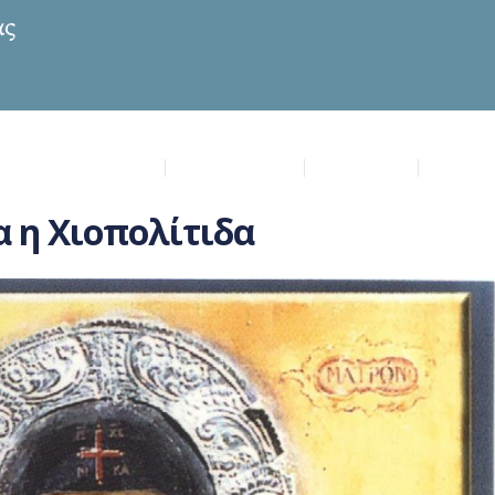
ία Μυρτιδιώτισσα
Επικαιρότητα
Πρόγραμμα
Μυστήρ
 η Χιοπολίτιδα