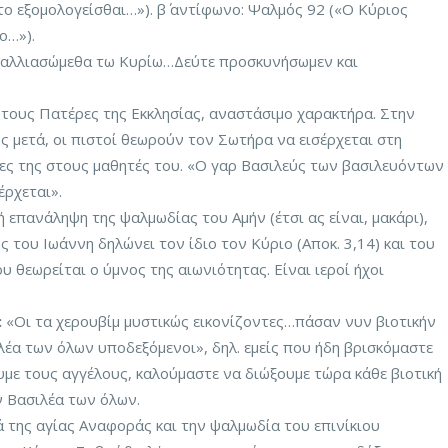
το εξομολογείσθαι…»). β΄ αντίφωνο: Ψαλμός 92 («Ο Κύριος
ο…»).
αγαλλιασώμεθα τω Κυρίω…Δεύτε προσκυνήσωμεν και
ά τους Πατέρες της Εκκλησίας, αναστάσιμο χαρακτήρα. Στην
ς μετά, οι πιστοί θεωρούν τον Σωτήρα να εισέρχεται στη
ύλες της στους μαθητές του. «Ο γαρ Βασιλεύς των βασιλευόντων
έρχεται».
 επανάληψη της ψαλμωδίας του Αμήν (έτσι ας είναι, μακάρι),
 του Ιωάννη δηλώνει τον ίδιο τον Κύριο (Αποκ. 3,14) και του
ου θεωρείται ο ύμνος της αιωνιότητας. Είναι ιεροί ήχοι
.
:
«Οι τα χερουβίμ μυστικώς εικονίζοντες…πάσαν νυν βιοτικήν
έα των όλων υποδεξόμενοι», δηλ. εμείς που ήδη βρισκόμαστε
με τους αγγέλους, καλούμαστε να διώξουμε τώρα κάθε βιοτική
ν Βασιλέα των όλων.
 της αγίας Αναφοράς και την ψαλμωδία του επινίκιου