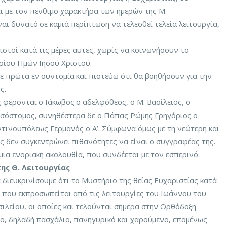
ει με τον πένθιμο χαρακτήρα των ημερών της Μ.
ναι δυνατό σε καμιά περίπτωση να τελεσθεί τελεία λειτουργία,
πιστοί κατά τις μέρες αυτές, χωρίς να κοινωνήσουν το
ρίου Ημών Ιησού Χριστού.
 πρώτα εν συντομία και πιστεύω ότι θα βοηθήσουν για την
ς.
φέρονται ο Ιάκωβος ο αδελφόθεος, ο Μ. Βασίλειος, ο
σόστομος, συνηθέστερα δε ο Πάπας Ρώμης Γρηγόριος ο
τινουπόλεως Γερμανός ο Α’. Σύμφωνα όμως με τη νεώτερη και
ς δεν συγκεντρώνει πιθανότητες να είναι ο συγγραφέας της.
 μια ενοριακή ακολουθία, που συνδέεται με τον εσπερινό.
ης Θ. Λειτουργίας
 διευκρινίσουμε ότι το Μυστήριο της θείας Ευχαριστίας κατά
 που εκπροσωπείται από τις λειτουργίες του Ιωάννου του
λείου, οι οποίες και τελούνται σήμερα στην Ορθόδοξη
μο, δηλαδή πασχάλιο, πανηγυρικό και χαρούμενο, επομένως