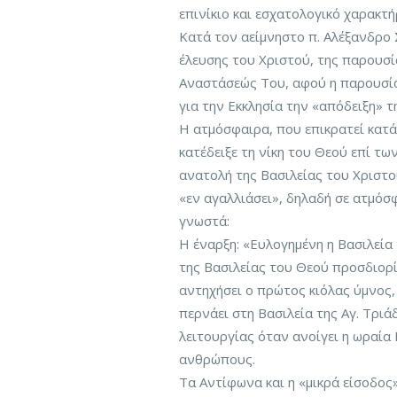
επινίκιο και εσχατολογικό χαρακτή
Κατά τον αείμνηστο π. Αλέξανδρο Σ
έλευσης του Χριστού, της παρουσ
Αναστάσεώς Του, αφού η παρουσία
για την Εκκλησία την «απόδειξη» 
Η ατμόσφαιρα, που επικρατεί κατά
κατέδειξε τη νίκη του Θεού επί τω
ανατολή της Βασιλείας του Χριστο
«εν αγαλλιάσει», δηλαδή σε ατμόσφ
γνωστά:
Η έναρξη: «Ευλογημένη η Βασιλεία
της Βασιλείας του Θεού προσδιορί
αντηχήσει ο πρώτος κιόλας ύμνος,
περνάει στη Βασιλεία της Αγ. Τριά
λειτουργίας όταν ανοίγει η ωραία
ανθρώπους.
Τα Αντίφωνα και η «μικρά είσοδος»