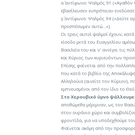
α΄ αντίφωνο: Ψαλμός 91 («Αγαθόν 
εβασίλευσεν ευπρέπειαν ενεδύσατ
γ΄ αντίφωνο: Ψαλμός 94 («Δεύτε 
προσπέσωμεν αυτώ…»).
Οι τρεις αυτοί ψαλμοί έχουν, κατ
είσοδο μετά του Ευαγγελίου αμέσω
Βασιλεία του και ν’ ανοίγει τις π
και Κύριος των κυριευόντων προσ
Επίσης φαίνεται από την πολλαπλή
που κατά το βιβλίο της Αποκάλυψης
Αλληλούια (αινείτε τον Κύριον), π
εμπνευσμένοι από τον ίδιο το Θεό
Στο Χερουβικό ύμνο ψάλλουμε
αποθώμεθα μέριμναν, ως τον Βασιλ
στον ουράνιο χώρο και συμβολίζου
φροντίδα, για να υποδεχθούμε το
Φαίνεται ακόμη από την προσφορά