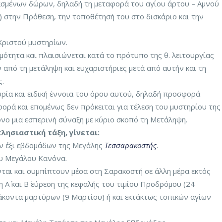
σμένων δώρων, δηλαδή τη μεταφορά του αγίου άρτου – Αμνού
 στην Πρόθεση, την τοποθέτησή του στο δισκάριο και την
Χριστού μυστηρίων.
μότητα και πλαισιώνεται κατά το πρότυπο της θ. λειτουργίας
 από τη μετάληψη και ευχαριστήριες μετά από αυτήν και τη
ς.
κυρία και ειδική έννοια του όρου αυτού, δηλαδή προσφορά
φορά και επομένως δεν πρόκειται για τέλεση του μυστηρίου της
όνο μια εσπερινή σύναξη με κύριο σκοπό τη Μετάληψη.
λησιαστική τάξη, γίνεται:
ων έξι εβδομάδων της Μεγάλης
Τεσσαρακοστής
.
ου Μεγάλου Κανόνα.
νται και συμπίπτουν μέσα στη Σαρακοστή σε άλλη μέρα εκτός
η Α΄ και Β΄ εύρεση της κεφαλής του τιμίου Προδρόμου (24
κοντα μαρτύρων (9 Μαρτίου) ή και εκτάκτως τοπικών αγίων