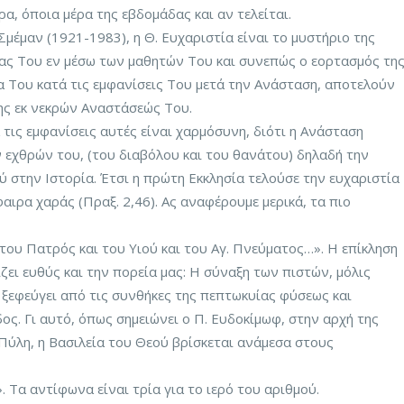
ρα, όποια μέρα της εβδομάδας και αν τελείται.
μέμαν (1921-1983), η Θ. Ευχαριστία είναι το μυστήριο της
ίας Του εν μέσω των μαθητών Του και συνεπώς ο εορτασμός τη
 Του κατά τις εμφανίσεις Του μετά την Ανάσταση, αποτελούν
της εκ νεκρών Αναστάσεώς Του.
 τις εμφανίσεις αυτές είναι χαρμόσυνη, διότι η Ανάσταση
ν εχθρών του, (του διαβόλου και του θανάτου) δηλαδή την
ύ στην Ιστορία. Έτσι η πρώτη Εκκλησία τελούσε την ευχαριστία
αιρα χαράς (Πραξ. 2,46). Ας αναφέρουμε μερικά, τα πιο
 του Πατρός και του Υιού και του Αγ. Πνεύματος…». Η επίκληση
ζει ευθύς και την πορεία μας: Η σύναξη των πιστών, μόλις
 ξεφεύγει από τις συνθήκες της πεπτωκυίας φύσεως και
δος. Γι αυτό, όπως σημειώνει ο Π. Ευδοκίμωφ, στην αρχή της
 Πύλη, η Βασιλεία του Θεού βρίσκεται ανάμεσα στους
. Τα αντίφωνα είναι τρία για το ιερό του αριθμού.