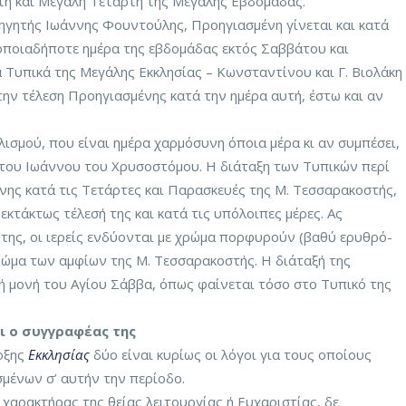
τη και Μεγάλη Τετάρτη της Μεγάλης Εβδομάδας.
ηγητής Ιωάννης Φουντούλης, Προηγιασμένη γίνεται και κατά
οποιαδήποτε ημέρα της εβδομάδας εκτός Σαββάτου και
α Τυπικά της Μεγάλης Εκκλησίας – Κωνσταντίνου και Γ. Βιολάκη
ην τέλεση Προηγιασμένης κατά την ημέρα αυτή, έστω και αν
λισμού, που είναι ημέρα χαρμόσυνη όποια μέρα κι αν συμπέσει,
 του Ιωάννου του Χρυσοστόμου. Η διάταξη των Τυπικών περί
νης κατά τις Τετάρτες και Παρασκευές της Μ. Τεσσαρακοστής,
 εκτάκτως τέλεσή της και κατά τις υπόλοιπες μέρες. Ας
ή της, οι ιερείς ενδύονται με χρώμα πορφυρούν (βαθύ ερυθρό-
χρώμα των αμφίων της Μ. Τεσσαρακοστής. Η διάταξή της
ή μονή του Αγίου Σάββα, όπως φαίνεται τόσο στο Τυπικό της
αι ο συγγραφέας της
οξης
Εκκλησίας
δύο είναι κυρίως οι λόγοι για τους οποίους
σμένων σ’ αυτήν την περίοδο.
 χαρακτήρας της θείας λειτουργίας ή Ευχαριστίας, δε