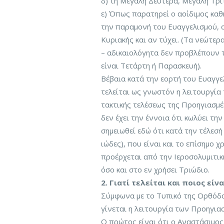
δ) τη Μεγάλη Δευτέρα, Μεγάλη Τρί
ε) Όπως παρατηρεί ο αοίδιμος καθ
την παραμονή του Ευαγγελισμού, 
Κυριακής και αν τύχει. (Τα νεώτερ
– αδικαιολόγητα δεν προβλέπουν τ
είναι Τετάρτη ή Παρασκευή).
Βέβαια κατά την εορτή του Ευαγγε
τελείται ως γνωστόν η λειτουργία
τακτικής τελέσεως της Προηγιασμέ
δεν έχει την έννοια ότι κωλύει την
σημειωθεί εδώ ότι κατά την τέλεσ
ιώδες), που είναι και το επίσημο 
προέρχεται από την Ιεροσολυμιτικ
όσο και στο εν χρήσει Τριώδιο.
2. Γιατί τελείται και ποιος είν
Σύμφωνα με το Τυπικό της Ορθόδ
γίνεται η λειτουργία των Προηγια
Ο πρώτος είναι ότι ο Αναστάσιμος