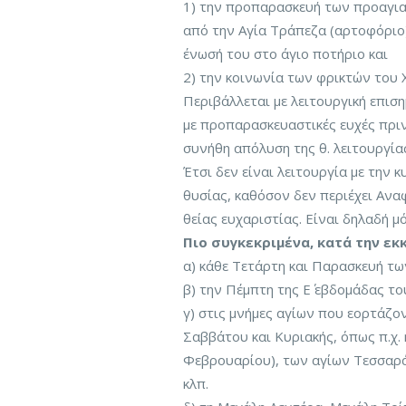
1) την προπαρασκευή των προαγια
από την Αγία Τράπεζα (αρτοφόριο)
ένωσή του στο άγιο ποτήριο και
2) την κοινωνία των φρικτών του 
Περιβάλλεται με λειτουργική επιση
με προπαρασκευαστικές ευχές πριν
συνήθη απόλυση της θ. λειτουργία
Έτσι δεν είναι λειτουργία με την 
θυσίας, καθόσον δεν περιέχει Ανα
θείας ευχαριστίας. Είναι δηλαδή μ
Πιο συγκεκριμένα, κατά την εκκ
α) κάθε Τετάρτη και Παρασκευή τ
β) την Πέμπτη της Ε΄ εβδομάδας τ
γ) στις μνήμες αγίων που εορτάζο
Σαββάτου και Κυριακής, όπως π.χ. 
Φεβρουαρίου), των αγίων Τεσσαρά
κλπ.