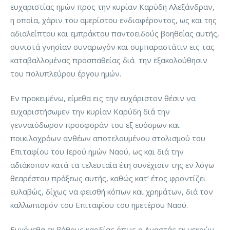
ευχαριστίας ημών προς την κυρίαν Καρύδη Αλεξάνδραν,
η οποία, χάριν του αμερίστου ενδιαφέροντος, ως και της
αδιαλείπτου και εμπράκτου παντοειδούς βοηθείας αυτής,
συνιστά γνησίαν συναρωγόν και συμπαραστάτιν εις τας
καταβαλλομένας προσπαθείας διά την εξακολούθησιν
του πολυπλεύρου έργου ημών.
Εν προκειμένω, είμεθα εις την ευχάριστον θέσιν να
ευχαριστήσωμεν την κυρίαν Καρύδη διά την
γενναιόδωρον προσφοράν του εξ ευόσμων και
ποικιλοχρόων ανθέων αποτελουμένου στολισμού του
Επιταφίου του Ιερού ημών Ναού, ως και διά την
αδιάκοπον κατά τα τελευταία έτη συνέχισιν της εν λόγω
θεαρέστου πράξεως αυτής, καθώς κατ’ έτος φροντίζει
ευλαβώς, δίχως να φεισθή κόπων και χρημάτων, διά τον
καλλωπισμόν του Επιταφίου του ημετέρου Ναού.
Ευχόμεθα εκ βάθους καρδίας όπως ο Αναστάς εκ νεκρών