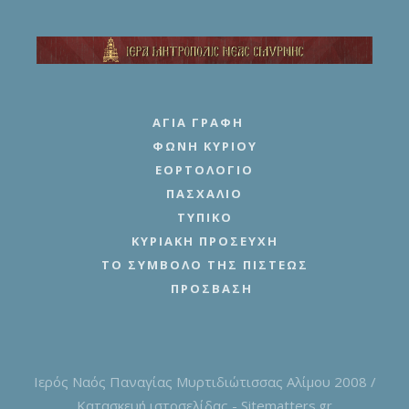
ΑΓΊΑ ΓΡΑΦΉ
ΦΩΝΉ ΚΥΡΊΟΥ
ΕΟΡΤΟΛΌΓΙΟ
ΠΑΣΧΆΛΙΟ
ΤΥΠΙΚΌ
ΚΥΡΙΑΚΉ ΠΡΟΣΕΥΧΉ
ΤΟ ΣΎΜΒΟΛΟ ΤΗΣ ΠΊΣΤΕΩΣ
ΠΡΌΣΒΑΣΗ
Ιερός Ναός Παναγίας Μυρτιδιώτισσας Αλίμου 2008 /
Κατασκευή ιστοσελίδας - Sitematters.gr