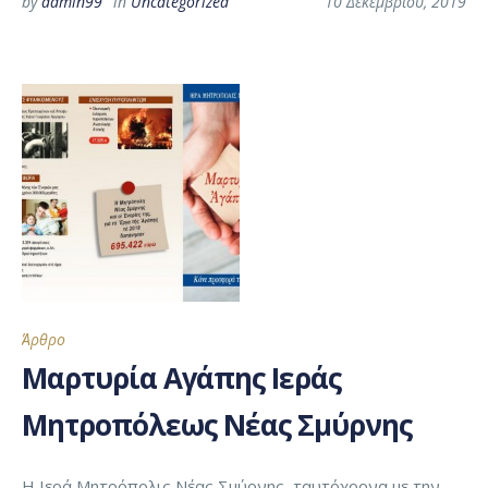
by
admin99
in
Uncategorized
10 Δεκεμβρίου, 2019
Άρθρο
Μαρτυρία Αγάπης Ιεράς
Μητροπόλεως Νέας Σμύρνης
Η Ιερά Μητρόπολις Νέας Σμύρνης, ταυτόχρονα με την