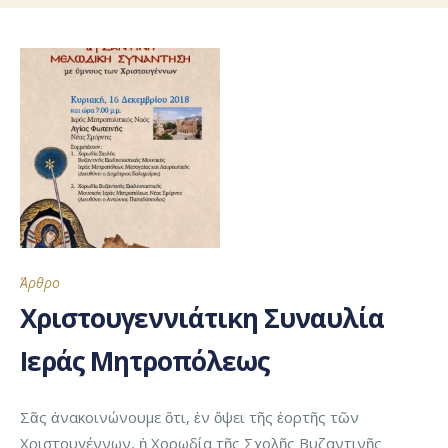
Άρθρο
Χριστουγεννιάτικη Συναυλία
Ιεράς Μητροπόλεως
Σᾶς ἀνακοινώνουμε ὅτι, ἐν ὄψει τῆς ἑορτῆς τῶν
Χριστουγέννων, ἡ Χορωδία τῆς Σχολῆς Βυζαντινῆς