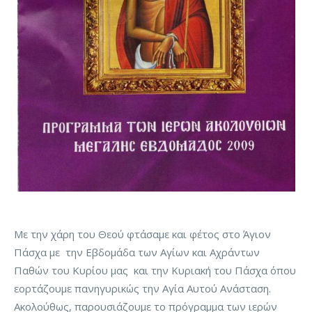
Με την χάρη του Θεού φτάσαμε και φέτος στο Άγιον
Πάσχα με την Εβδομάδα των Αγίων και Αχράντων
Παθών του Κυρίου μας και την Κυριακή του Πάσχα όπου
εορτάζουμε πανηγυρικώς την Αγία Αυτού Ανάσταση.
Ακολούθως, παρουσιάζουμε το πρόγραμμα των ιερών