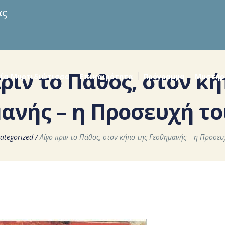
ριν το Πάθος, στον κ
ία Μυρτιδιώτισσα
Επικαιρότητα
Πρόγραμμα
Μυστήρ
ανής – η Προσευχή το
ategorized
/
Λίγο πριν το Πάθος, στον κήπο της Γεσθημανής – η Προσευ