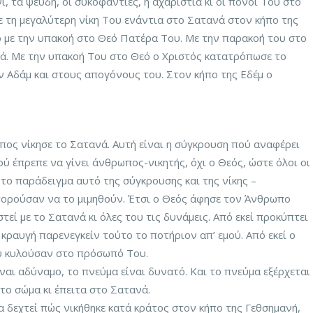
ι, τα ψεύδη, οι συκοφαντίες, η αχαριστία κι οι πόνοι Του στο
 τη μεγαλύτερη νίκη Του ενάντια στο Σατανά στον κήπο της
ό με την υπακοή στο Θεό Πατέρα Του. Με την παρακοή του στο
νά. Με την υπακοή Του στο Θεό ο Χριστός κατατρόπωσε το
ν Αδάμ και στους απογόνους του. Στον κήπο της Εδέμ ο
ος νίκησε το Σατανά. Αυτή είναι η σύγκρουση πού αναφέρει
ύ έπρεπε να γίνει άνθρωπος-νικητής, όχι ο Θεός, ώστε όλοι οι
ο παράδειγμα αυτό της σύγκρουσης και της νίκης –
ορούσαν να το μιμηθούν. Έτσι ο Θεός άφησε τον Άνθρωπο
τεί με το Σατανά κι όλες του τις δυνάμεις. Από εκεί προκύπτει
 κραυγή παρενεγκείν τούτο το ποτήριον απ’ εμού. Από εκεί ο
ύ κυλούσαν στο πρόσωπό Του.
αι αδύναμο, το πνεύμα είναι δυνατό. Και το πνεύμα εξέρχεται
το σώμα κι έπειτα στο Σατανά.
α δεχτεί πώς νικήθηκε κατά κράτος στον κήπο της Γεθσημανή,