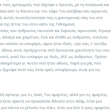
 με τούς εμπαιγμούς πού δέχτηκε ο Χριστός, με τη σταύρωση και
μέσα από το θάνατο και τον τάφο Του κατέβηκε σαν κεραυνός
ά, αυτός συνειδητοποίησε πώς η φαινομενική νίκη του στο
α της ήττας του στον κήπο της Γεθσημανή.
ησούς σαν άνθρωπος πεινούσε και διψούσε, αγωνιούσε, έτρωγε
, έκλαιγε και χαιρόταν, έτσι και έπαθε ως άνθρωπος. Κανένας
ταν εύκολο να υποφέρει, αφού ήταν Θεός- εγώ πώς ν’ αντέξω
ι άδεια, κενά, προέρχονται από άγνοια και χαυνότητα του νου.
ριστό, γιατί δεν υπόφερε ως Θεός, άλλ’ ως άνθρωπος. Πρέπει
σκληρότερα γι’ Αυτόν πού ήταν αθώος, παρά για μάς πού
ην ξεχνάμε ποτέ πώς όταν εμείς υποφέρουμε, είναι για τις
ή έφταιγε, για τις δικές Του αμαρτίες, αλλά για τις αμαρτίες
α ήταν αρκετή να προκαλέσει θάνατο στον Αδάμ, όταν μια
 για πάντα το μέτωπο του Κάιν, όταν για δύο ή τρεις αμαρτίες