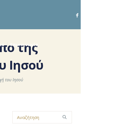
ήπο της
ια
Επικοινωνία
υ Ιησού
χή του Ιησού