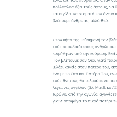
είναι και πάλι άνθρωπος. Όταν όμ
πολλαπλασιάζει τούς άρτους, να θ
καταιγίδα, να σταματά τον άνεμο 
βλέπουμε άνθρωπο, αλλά Θεό.
Στον κήπο της Γεθσημανή τον βλέπ
τούς σπουδαιότερους ανθρώπους σ
κοιμήθηκαν από την κούραση, Εκεί
Τον βλέπουμε σαν Θεό, γιατί ποιο
μιλάει κανείς στον πατέρα του, εκ
ένα με το Θεό και Πατέρα Του, εν
τούς θνητούς θα τολμούσε να πει 
λεγεώνες αγγέλων (βλ. Ματθ. κστ’
Ιδρώνει από την αγωνία, αγωνίζετ
για ν’ αποφύγει το πικρό ποτήρι 