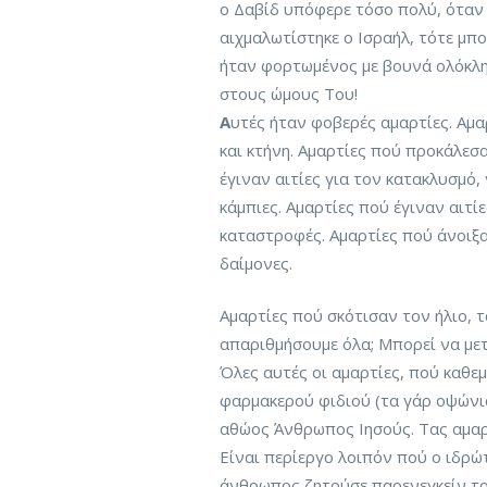
ο Δαβίδ υπόφερε τόσο πολύ, όταν 
αιχμαλωτίστηκε ο Ισραήλ, τότε μπ
ήταν φορτωμένος με βουνά ολόκλη
στους ώμους Του!
Α
υτές ήταν φοβερές αμαρτίες. Αμα
και κτήνη. Αμαρτίες πού προκάλεσ
έγιναν αιτίες για τον κατακλυσμό, 
κάμπιες. Αμαρτίες πού έγιναν αιτί
καταστροφές. Αμαρτίες πού άνοιξα
δαίμονες.
Αμαρτίες πού σκότισαν τον ήλιο, τ
απαριθμήσουμε όλα; Μπορεί να μετ
Όλες αυτές οι αμαρτίες, πού καθε
φαρμακερού φιδιού (τα γάρ οψώνι
αθώος Άνθρωπος Ιησούς. Τας αμαρ
Είναι περίεργο λοιπόν πού ο ιδρώ
άνθρωπος ζητούσε παρενεγκείν το