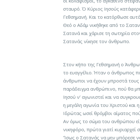
οι κολαφισμοί, το αγκάθινο στεφάν
σταυρό. Ό Κύριος Ιησούς κατάφερε
Γεθσημανή. Και το κατόρθωσε αυτ
Θεό ο Αδάμ νικήθηκε από το Σατα
Σατανά και χάρισε τη σωτηρία στο
Σατανάς νίκησε τον άνθρωπο.
Στον κήπο της Γεθσημανή ο Άνθρωπ
το ευαγγέλιο. Ήταν ο άνθρωπος πο
άνθρωποι να έχουν μπροστά τους τ
παράδειγμα ανθρώπινο, πού θα μπ
Ιησού ν’ αγωνιστεί και να συγκρουσ
η μεγάλη αγωνία του Χριστού και η
Ιδρώτας ωσεί θρόμβοι αίματος πο
Αν όμως το σώμα του ανθρώπου είν
νικηφόρο, πρώτα γιατί κυριαρχεί σ
’Ίσως ο Σατανάς να μην μπόρεσε ν