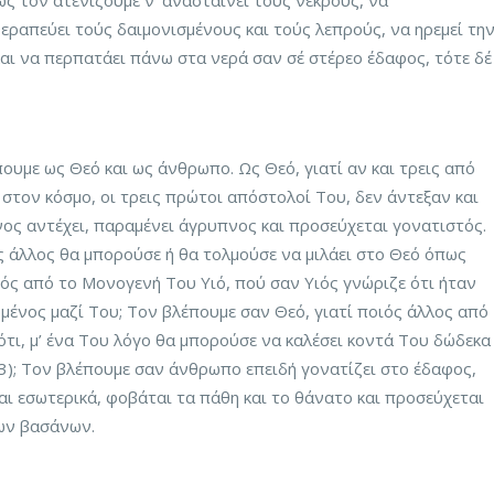
ως τον ατενίζουμε ν’ ανασταίνει τούς νεκρούς, να
εραπεύει τούς δαιμονισμένους και τούς λεπρούς, να ηρεμεί τη
και να περπατάει πάνω στα νερά σαν σέ στέρεο έδαφος, τότε δέ
ουμε ως Θεό και ως άνθρωπο. Ως Θεό, γιατί αν και τρεις από
τον κόσμο, οι τρεις πρώτοι απόστολοί Του, δεν άντεξαν και
νος αντέχει, παραμένει άγρυπνος και προσεύχεται γονατιστός.
ς άλλος θα μπορούσε ή θα τολμούσε να μιλάει στο Θεό όπως
τός από το Μονογενή Του Υιό, πού σαν Υιός γνώριζε ότι ήταν
ωμένος μαζί Του; Τον βλέπουμε σαν Θεό, γιατί ποιός άλλος από
ότι, μ’ ένα Του λόγο θα μπορούσε να καλέσει κοντά Του δώδεκα
53); Τον βλέπουμε σαν άνθρωπο επειδή γονατίζει στο έδαφος,
αι εσωτερικά, φοβάται τα πάθη και το θάνατο και προσεύχεται
των βασάνων.