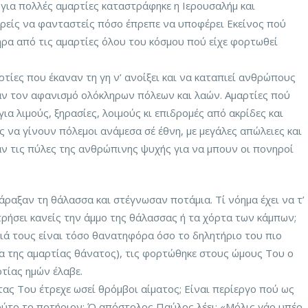
για πολλές αμαρτίες καταστράφηκε η Ιερουσαλήμ και
ορείς να φανταστείς πόσο έπρεπε να υποφέρει Εκείνος πού
ρα από τις αμαρτίες όλου του κόσμου πού είχε φορτωθεί
ρτίες που έκαναν τη γη ν’ ανοίξει και να καταπιεί ανθρώπους
αν τον αφανισμό ολόκληρων πόλεων και λαών. Αμαρτίες πού
για λιμούς, ξηρασίες, λοιμούς κι επιδρομές από ακρίδες και
ες να γίνουν πόλεμοι ανάμεσα σέ έθνη, με μεγάλες απώλειες και
ν τις πύλες της ανθρώπινης ψυχής για να μπουν οι πονηροί
άραξαν τη θάλασσα και στέγνωσαν ποτάμια. Τί νόημα έχει να τ’
ρήσει κανείς την άμμο της θάλασσας ή τα χόρτα των κάμπων;
μιά τους είναι τόσο θανατηφόρα όσο το δηλητήριο του πιο
α της αμαρτίας θάνατος), τις φορτώθηκε στους ώμους Του ο
τίας ημών έλαβε.
τας Του έτρεχε ωσεί θρόμβοι αίματος; Είναι περίεργο πού ως
ύτο το ποτήριον; Ό απόστολος Παύλος λέει: «Μόλις γάρ υπέρ