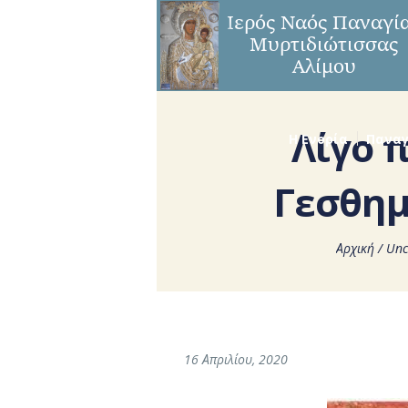
Λίγο π
Η Ενορία
Παναγ
Γεσθημ
Αρχική
/
Unc
16 Απριλίου, 2020