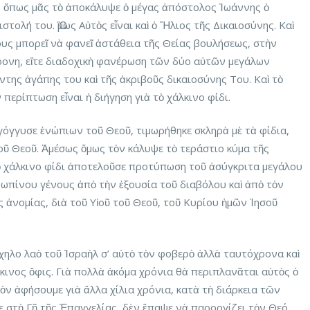
, ὅπως μᾶς τὸ ἀποκάλυψε ὁ μέγας ἀπόστολος Ἰωάννης ὁ
τολή του. Ὅμως Αὐτὸς εἶναι καὶ ὁ Ἥλιος τῆς Δικαιοσύνης. Καὶ
υς μπορεῖ νὰ φανεῖ ἀστάθεια τῆς Θείας βουλήσεως, στὴν
χρονη, εἴτε διαδοχικὴ φανέρωση τῶν δύο αὐτῶν μεγάλων
της ἀγάπης του καὶ τῆς ἀκριβοῦς δικαιοσύνης Του. Καὶ τὸ
 περίπτωση εἶναι ἡ διήγηση γιὰ τὸ χάλκινο φίδι.
γόγγυσε ἐνώπιων τοῦ Θεοῦ, τιμωρήθηκε σκληρὰ μὲ τὰ φίδια,
οῦ Θεοῦ. Ἀμέσως ὅμως τὸν κάλυψε τὸ τεράστιο κύμα τῆς
ὸ χάλκινο φίδι ἀποτελοῦσε προτύπωση τοῦ ἀσύγκριτα μεγάλου
ωπίνου γένους ἀπὸ τὴν ἐξουσία τοῦ διαβόλου καὶ ἀπὸ τὸν
ς ἀνομίας, διὰ τοῦ Υἱοῦ τοῦ Θεοῦ, τοῦ Κυρίου ἡμῶν Ἰησοῦ
ηλο λαὸ τοῦ Ἰσραὴλ σ’ αὐτὸ τὸν φοβερὸ ἀλλὰ ταυτόχρονα καὶ
κινος ὄφις. Γιὰ πολλὰ ἀκόμα χρόνια θὰ περιπλανᾶται αὐτὸς ὁ
ὸν ἀφήσουμε γιὰ ἄλλα χίλια χρόνια, κατὰ τὴ διάρκεια τῶν
ε στὴ Γῆ τῆς Ἐπαγγελίας, δὲν ἔπαψε νὰ παροργίζει τὸν Θεό,