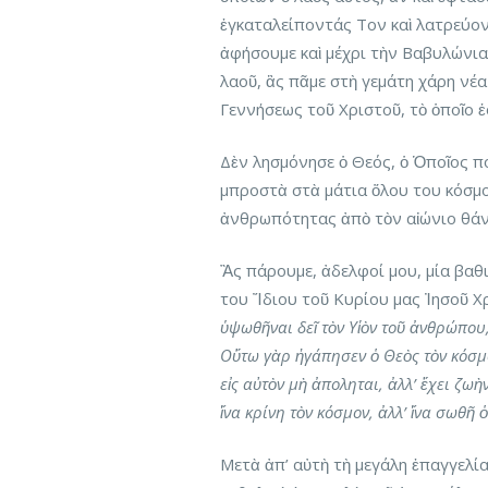
ἐγκαταλείποντάς Τον καὶ λατρεύον
ἀφήσουμε καὶ μέχρι τὴν Βαβυλώνια 
λαοῦ, ἂς πᾶμε στὴ γεμάτη χάρη νέα
Γεννήσεως τοῦ Χριστοῦ, τὸ ὁποῖο 
Δὲν λησμόνησε ὁ Θεός, ὁ Ὁποῖος πο
μπροστὰ στὰ μάτια ὅλου του κόσμο
ἀνθρωπότητας ἀπὸ τὸν αἰώνιο θάν
Ἂς πάρουμε, ἀδελφοί μου, μία βαθ
του Ἴδιου τοῦ Κυρίου μας Ἰησοῦ Χ
ὑψωθῆναι δεῖ τὸν Υἱὸν τοῦ ἀνθρώπου,
Οὕτω γὰρ ἠγάπησεν ὁ Θεὸς τὸν κόσμο
εἰς αὐτὸν μὴ ἀποληται, ἀλλ’ ἔχει ζωὴ
ἵνα κρίνη τὸν κόσμον, ἀλλ’ ἵνα σωθῆ 
Μετὰ ἀπ’ αὐτὴ τὴ μεγάλη ἐπαγγελία