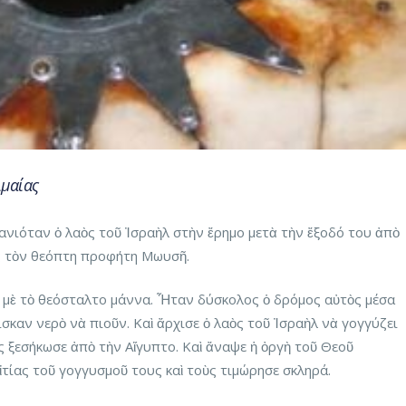
ιμαίας
ανιόταν ὁ λαὸς τοῦ Ἰσραὴλ στὴν ἔρημο μετὰ τὴν ἔξοδό του ἀπὸ
ῆς τὸν θεόπτη προφήτη Μωυσῆ.
 μὲ τὸ θεόσταλτο μάννα. Ἦταν δύσκολος ὁ δρόμος αὐτὸς μέσα
σκαν νερὸ νὰ πιοῦν. Καὶ ἄρχισε ὁ λαὸς τοῦ Ἰσραὴλ νὰ γογγύζει
ς ξεσήκωσε ἀπὸ τὴν Αἴγυπτο. Καὶ ἄναψε ἡ ὀργὴ τοῦ Θεοῦ
ἰτίας τοῦ γογγυσμοῦ τους καὶ τοὺς τιμώρησε σκληρά.