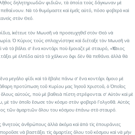
πλῆθος δηλητηριωδῶν φιδιῶν, τὰ ὁποία τοὺς δάγκωναν μὲ
πεθαίνουν. Νὰ τὸ θυμόμαστε καὶ ἐμεῖς αὐτό, πόσο φοβερὸ καὶ
κανεὶς στὸν Θεό.
ίδια, ἱκέτευε τὸν Μωυσῆ νὰ προσευχηθεῖ στὸν Θεὸ νὰ
μωρία. Ὁ Κύριος τούς σπλαχνίστηκε καὶ διέταξε τὸν Μωυσῆ νὰ
ὶ νὰ τὸ βάλει σ’ ἕνα κοντάρι ποὺ ἔμοιαζε μὲ σταυρό, «Ὅποιος
ιτάξει μὲ ἐλπίδα αὐτὸ τὸ χάλκινο ὄφι δὲν θὰ πεθάνει ἀλλὰ θὰ
α μεγάλο φίδι καὶ τὸ ἔβαλε πάνω σ’ ἕνα κοντάρι ὅμοιο μὲ
κάθαρη προτύπωση τοῦ Κυρίου μας Ἰησοῦ Χριστοῦ, ὁ Ὁποῖος
ὅλους αὐτούς, ποὺ μὲ βαθειὰ πίστη στρέφονται σ’ Αὐτὸν καὶ μὲ
, μὲ τὸν ὁποῖο ἔσωσε τὸν κόσμο στὸν φοβερὸ Γολγοθᾶ. Αὐτὸς
ρος τῶν ἁμαρτιῶν ὅλου του κόσμου ἐπάνω στὸ σταυρό.
ὺς θνητοὺς ἀνθρώπους ἀλλὰ ἀκόμα καὶ ἀπὸ τὶς ἐπουράνιες
ποροῦσε νὰ βαστάξει τὶς ἁμαρτίες ὅλου τοῦ κόσμου καὶ νὰ μὴν