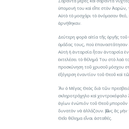
Σαράντα μέρες καὶ σαράντα νύχτε
ὑπομονή του καὶ εἶπε στὸν Ἀαρών,
Αὐτὸ τὸ μοσχάρι τὸ ὀνόμασαν θεό, 
ἀρνήθηκαν.
Δεύτερη φορὰ αἰτία τῆς ὀργῆς τοῦ
ὁμάδας τους, ποὺ ἐπαναστάτησαν 
Αὐτὴ ἡ ἀνταρσία ἦταν ἀνταρσία ἐν
ἐκτελέσει τὸ θέλημά Του στὸ λαὸ το
προσκύνηση τοῦ χρυσοῦ μόσχου στὸ
ἐξέγερση ἐναντίον τοῦ Θεοῦ καὶ τ
Ἂν ὁ Μέγας Θεὸς διὰ τῶν πρεσβει
σκληροτράχηλο καὶ χοντροκέφαλο λ
ἁγίων ἐνώπιόν τοῦ Θεοῦ μποροῦν ν
δυνατὸν νὰ ἀλλάζουν. Ὅμως ἂς μὴν 
Θεῖο θέλημα εἶναι ἀσταθές.