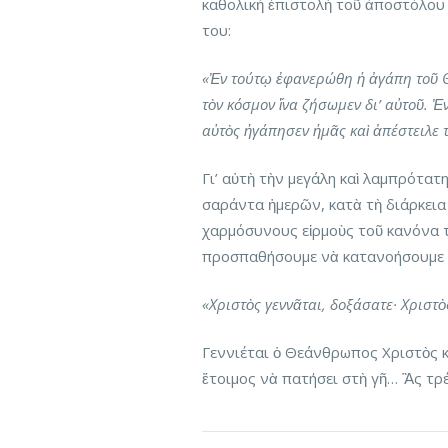
καθολικὴ ἐπιστολὴ τοῦ ἀποστόλου
του:
«Ἐν τούτῳ ἐφανερώθη ἡ ἀγάπη τοῦ Θεο
τὸν κόσμον ἵνα ζήσωμεν δι’ αὐτοῦ. Ἐν
αὐτὸς ἠγάπησεν ἡμᾶς καὶ ἀπέστειλε 
Γι’ αὐτὴ τὴν μεγάλη καὶ λαμπρότα
σαράντα ἡμερῶν, κατὰ τὴ διάρκεια
χαρμόσυνους εἱρμοὺς τοῦ κανόνα 
προσπαθήσουμε νὰ κατανοήσουμε 
«Χριστὸς γεννᾶται, δοξάσατε· Χριστ
Γεννιέται ὁ Θεάνθρωπος Χριστὸς κα
ἕτοιμος νὰ πατήσει στὴ γῆ… Ἂς τρ