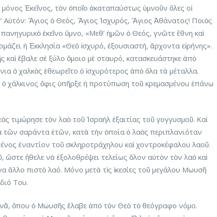
ὰ μόνος Ἐκεῖνος, τὸν ὁποῖο ἀκαταπαύστως ὑμνοῦν ὅλες οἱ
’ Αὐτόν: Ἅγιος ὁ Θεός, Ἅγιος Ἰσχυρός, Ἅγιος Ἀθάνατος! Ποιὸς
 πανηγυρικὸ ἐκεῖνο ὕμνο, «Μεθ’ ἡμῶν ὁ Θεός, γνῶτε ἔθνη καὶ
νομάζει ἡ Ἐκκλησία «Θεὸ ἰσχυρό, ἐξουσιαστή, ἄρχοντα εἰρήνης».
ς καὶ ἔβαλε σὲ ξύλο ὅμοιο μὲ σταυρό, κατασκευάστηκε ἀπὸ
όνια ὁ χαλκὸς ἐθεωρεῖτο ὁ ἰσχυρότερος ἀπὸ ὅλα τὰ μέταλλα.
ο ὁ χάλκινος ὄφις ὑπῆρξε ἡ προτύπωση τοῦ κρεμασμένου ἐπάνω
ὸς τιμώρησε τὸν λαὸ τοῦ Ἰσραὴλ ἐξαιτίας τοῦ γογγυσμοῦ. Καὶ
α τῶν σαράντα ἐτῶν, κατὰ τὴν ὁποία ὁ λαὸς περιπλανιόταν
μένος ἐναντίον τοῦ σκληροτράχηλου καὶ χοντροκέφαλου λαοῦ.
, ὥστε ἤθελε νὰ ἐξολοθρέψει τελείως ὅλον αὐτὸν τὸν λαὸ καὶ
α ἄλλο πιστὸ λαό. Μόνο μετὰ τὶς ἱκεσίες τοῦ μεγάλου Μωυσῆ
διό Του.
ινᾶ, ὅπου ὁ Μωυσῆς ἔλαβε ἀπὸ τὸν Θεὸ τὸ θεόγραφο νόμο.