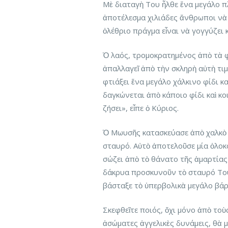
Μὲ διαταγὴ Του ἦλθε ἕνα μεγάλο 
ἀποτέλεσμα χιλιάδες ἄνθρωποι νὰ 
ὀλέθριο πράγμα εἶναι νὰ γογγύζει 
Ὁ λαός, τρομοκρατημένος ἀπὸ τὰ φ
ἀπαλλαγεῖ ἀπὸ τὴν σκληρὴ αὐτὴ τι
φτιάξει ἕνα μεγάλο χάλκινο φίδι κα
δαγκώνεται ἀπὸ κάποιο φίδι καὶ κο
ζήσει», εἶπε ὁ Κύριος.
Ὁ Μωυσῆς κατασκεύασε ἀπὸ χαλκὸ ἕν
σταυρό. Αὐτὸ ἀποτελοῦσε μία ὁλο
σώζει ἀπὸ τὸ θάνατο τῆς ἁμαρτίας 
δάκρυα προσκυνοῦν τὸ σταυρό Του
βάσταξε τὸ ὑπερβολικὰ μεγάλο βά
Σκεφθεῖτε ποιός, ὄχι μόνο ἀπὸ το
ἀσώματες ἀγγελικὲς δυνάμεις, θὰ μ