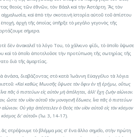
τας θεοὺς τῶν ἐθνῶν, τὸν Βάαλ καὶ τὴν Ἀστάρτη. Ἂς τὸν
αἰχμαλωσία, καὶ ἀπὸ τὴν σκοτεινὴ ἱστορία αὐτοῦ τοῦ ἀπίστου
 ἐποχή, ἀρχὴ τῆς ὁποίας ὑπῆρξε τὸ μεγάλο γεγονὸς τῆς
ἑορτάζουμε σήμερα.
τὲ δὲν ἀνακαλεῖ τὸ λόγο Του, τὸ χάλκινο φίδι, τὸ ὁποῖο ὕψωσε
υ καὶ τὸ ὁποῖο ἀποτελοῦσε τὴν προτύπωση τῆς σωτηρίας τῆς
ατο διὰ τῆς ἁμαρτίας.
ιὰ ἀνάσα, διαβάζοντας στὸ κατὰ Ἰωάννη Εὐαγγέλιο τὰ λόγια
ριστοῦ:
«Καὶ καθὼς Μωυσῆς ὕψωσε τὸν ὄφιν ἐν τῇ ἐρήμω, οὕτως
ἵνα πᾶς ὁ πιστεύων εἰς αὐτὸν μὴ ἀπόληται, ἀλλ’ ἔχη ζωὴν αἰώνιον.
ν, ὥστε τὸν υἱὸν αὐτοῦ τὸν μονογενῆ ἔδωκεν, ἵνα πᾶς ὁ πιστεύων
ν αἰώνιον. Οὐ γὰρ ἀπέστειλεν ὁ Θεὸς τὸν υἱὸν αὐτοῦ εἰς τὸν κόσμον
ὁ κόσμος δι’ αὐτοῦ»
(Ἰω. 3, 14-17).
 ἂς στρέψουμε τὸ βλέμμα μας σ’ ἕνα ἄλλο σημεῖο, στὴν πρώτη