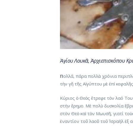
Ἁγίου Λουκᾶ, Ἀρχιεπισκόπου Κρ
Π
ολλά, πάρα πολλὰ χρόνια περιπλ
τὴν γῆ τῆς Αἰγύπτου μὲ ἐπὶ κεφαλ
Κύριος ὁ Θεὸς ἔτρεφε τὸν λαό Του
στὴν ἔρημο. Μὲ πολὺ δυσκολία ἔβρι
στὸν Θεὸ καὶ τὸν Μωυσῆ, γιατί τοὺ
ἐναντίον τοῦ λαοῦ τοῦ Ἰσραὴλ ἐξ α