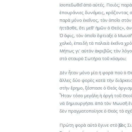
ἰσοπεδωθεῖ ἀπὸ αὐτές. Ποιός; παρ
ἐπουράνιες δυνάμεις, κράζοντας σ
παρὰ μόνο ἐκεῖνος, τὸν ὁποῖο στὸν
ἡττᾶσθε, ὅτι μεθ’ ἡμῶν ὁ Θεός», ὀ
Ὁ ὄφις, τὸν ὁποῖο ἔφτιαξε ὁ Μωυσῆ
χαλκό, ἐπειδὴ τὰ παλαιὰ ἐκεῖνα χρ
Μήπως γι’ αὐτὸν ἀκριβῶς τὸν λόγ
στὸ σταυρὸ Σωτήρα τοῦ κόσμου;
Δὲν ἦταν μόνο μία ἡ φορὰ ποὺ ὁ Θε
ἄλλες δύο φορὲς κατὰ τὴν διάρκει
στὴν ἔρημο, ξέσπασε ὁ Θεὸς ὀργισ
Ἦταν τόσο μεγάλη ἡ ὀργὴ τοῦ Θεοῦ
νὰ δημιουργήσει ἀπὸ τὸν Μωυσῆ ἕν
δὲν πραγματοποίησε ὁ Θεὸς τὸ σχέ
Πρώτη φορὰ αὐτὸ ἔγινε στὸ Ὅρος Σ