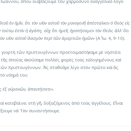
 Ἰωάννου, ὅπου διαβάζουμε τὸν χαρμόσυνο εὐαγγελικὸ λόγο
ῦ ἐν ἡμῖν, ὅτι τὸν υἱὸν αὐτοῦ τὸν μονογενῆ ἀπέσταλκεν ὁ Θεὸς εἰς
 τούτῳ ἐστὶν ἡ ἀγάπη, οὒχ ὅτι ἡμεῖς ἠγαπήσαμεν τὸν Θεόν, ἀλλ’ ὅτι
τὸν υἱὸν αὐτοῦ ἱλασμὸν περὶ τῶν ἁμαρτιῶν ἡμῶν»
(Α΄ Ἰω. 4, 9-10).
τη γιορτὴ τῶν Χριστουγέννων προετοιμαστήκαμε μὲ νηστεία
 τῆς ὁποίας ἀκούσαμε πολλὲς φορὲς τοὺς εὐλογημένους καὶ
τῶν Χριστουγέννων. Ἂς σταθοῦμε λίγο στὸν πρῶτο καὶ ἂς
τὸ νόημά του:
ὸς ἐξ οὐρανῶν, ἀπαντήσατε».
ὶ κατεβαίνει στὴ γῆ, δοξαζόμενος ἀπὸ τοὺς ἀγγέλους. Εἶναι
έξουμε νὰ Τὸν συναντήσουμε.