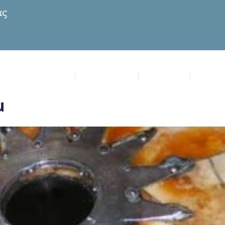
ία Μυρτιδιώτισσα
Επικαιρότητα
Πρόγραμμα
Μυστήρ
μ