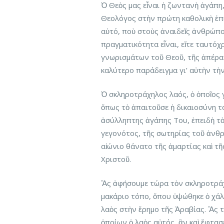
Ὁ Θεὸς μας εἶναι ἡ ζωντανὴ ἀγάπη
Θεολόγος στὴν πρώτη καθολικὴ ἐπισ
αὐτό, ποὺ στοὺς ἀναιδεῖς ἀνθρώπο
πραγματικότητα εἶναι, εἴτε ταυτό
γνωρισμάτων τοῦ Θεοῦ, τῆς ἀπέραν
καλύτερο παράδειγμα γι’ αὐτὴν τὴν
Ὁ σκληροτράχηλος λαός, ὁ ὁποῖος 
ὅπως τὸ ἀπαιτοῦσε ἡ δικαιοσύνη τ
ἀσύλληπτης ἀγάπης Του, ἐπειδὴ τ
γεγονότος, τῆς σωτηρίας τοῦ ἀνθρ
αἰώνιο θάνατο τῆς ἁμαρτίας καὶ τῆ
Χριστοῦ.
Ἂς ἀφήσουμε τώρα τὸν σκληροτράχ
μακάριο τόπο, ὅπου ὑψώθηκε ὁ χάλ
λαὸς στὴν ἔρημο τῆς Ἀραβίας. Ἂς τ
ὁποίων ὁ λαὸς αὐτός, ἂν καὶ ἔφτασ