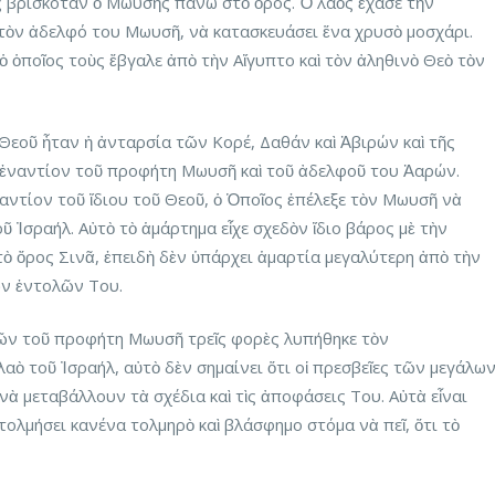
ς βρισκόταν ὁ Μωυσῆς πάνω στὸ ὄρος. Ὁ λαὸς ἔχασε τὴν
 τὸν ἀδελφό του Μωυσῆ, νὰ κατασκευάσει ἕνα χρυσὸ μοσχάρι.
ὁ ὁποῖος τοὺς ἔβγαλε ἀπὸ τὴν Αἴγυπτο καὶ τὸν ἀληθινὸ Θεὸ τὸν
 Θεοῦ ἦταν ἡ ἀνταρσία τῶν Κορέ, Δαθάν καὶ Ἀβιρών καὶ τῆς
ἐναντίον τοῦ προφήτη Μωυσῆ καὶ τοῦ ἀδελφοῦ του Ἀαρών.
αντίον τοῦ ἴδιου τοῦ Θεοῦ, ὁ Ὁποῖος ἐπέλεξε τὸν Μωυσῆ νὰ
ῦ Ἰσραήλ. Αὐτὸ τὸ ἁμάρτημα εἶχε σχεδὸν ἴδιο βάρος μὲ τὴν
 ὄρος Σινᾶ, ἐπειδὴ δὲν ὑπάρχει ἁμαρτία μεγαλύτερη ἀπὸ τὴν
ῶν ἐντολῶν Του.
ῶν τοῦ προφήτη Μωυσῆ τρεῖς φορὲς λυπήθηκε τὸν
αὸ τοῦ Ἰσραήλ, αὐτὸ δὲν σημαίνει ὅτι οἱ πρεσβεῖες τῶν μεγάλω
ὰ μεταβάλλουν τὰ σχέδια καὶ τὶς ἀποφάσεις Του. Αὐτὰ εἶναι
τολμήσει κανένα τολμηρὸ καὶ βλάσφημο στόμα νὰ πεῖ, ὅτι τὸ