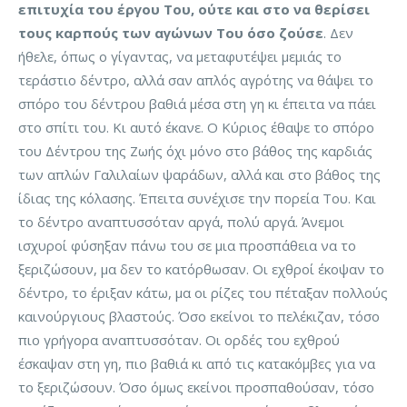
επιτυχία του έργου Του, ούτε και στο να θερίσει
τους καρπούς των αγώνων Του όσο ζούσε
. Δεν
ήθελε, όπως ο γίγαντας, να μεταφυτέψει μεμιάς το
τεράστιο δέντρο, αλλά σαν απλός αγρότης να θάψει το
σπόρο του δέντρου βαθιά μέσα στη γη κι έπειτα να πάει
στο σπίτι του. Κι αυτό έκανε. Ο Κύριος έθαψε το σπόρο
του Δέντρου της Ζωής όχι μόνο στο βάθος της καρδιάς
των απλών Γαλιλαίων ψαράδων, αλλά και στο βάθος της
ίδιας της κόλασης. Έπειτα συνέχισε την πορεία Του. Και
το δέντρο αναπτυσσόταν αργά, πολύ αργά. Άνεμοι
ισχυροί φύσηξαν πάνω του σε μια προσπάθεια να το
ξεριζώσουν, μα δεν το κατόρθωσαν. Οι εχθροί έκοψαν το
δέντρο, το έριξαν κάτω, μα οι ρίζες του πέταξαν πολλούς
καινούργιους βλαστούς. Όσο εκείνοι το πελέκιζαν, τόσο
πιο γρήγορα αναπτυσσόταν. Οι ορδές του εχθρού
έσκαψαν στη γη, πιο βαθιά κι από τις κατακόμβες για να
το ξεριζώσουν. Όσο όμως εκείνοι προσπαθούσαν, τόσο