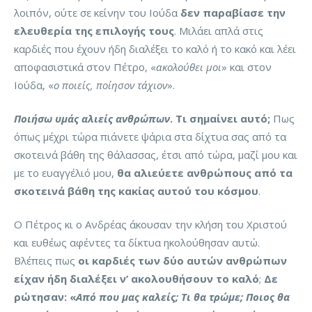
λοιπόν, ούτε σε κείνην του Ιούδα
δεν παραβίασε την
ελευθερία της επιλογής τους
. Μιλάει απλά στις
καρδιές που έχουν ήδη διαλέξει το καλό ή το κακό και λέει
αποφασιστικά στον Πέτρο, «
ακολούθει μοι
» και στον
Ιούδα, «
ο ποιείς, ποίησον τάχιον
».
Ποιήσω υμάς αλιείς ανθρώπων
. Τι σημαίνει αυτό;
Πως
όπως μέχρι τώρα πιάνετε ψάρια στα δίχτυα σας από τα
σκοτεινά βάθη της θάλασσας, έτσι από τώρα, μαζί μου και
με το ευαγγέλιό μου,
θα αλιεύετε ανθρώπους από τα
σκοτεινά βάθη της κακίας αυτού του κόσμου
.
Ο Πέτρος κι ο Ανδρέας άκουσαν την κλήση του Χριστού
και ευθέως αφέντες τα δίκτυα ηκολούθησαν αυτώ.
Βλέπεις πως
οι καρδιές των δύο αυτών ανθρώπων
είχαν ήδη διαλέξει ν’ ακολουθήσουν το καλό
;
Δε
ρώτησαν: «
Από που μας καλείς; Τι θα τρώμε; Ποιος θα