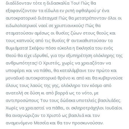
διαδίδονταν τότε η διδασκαλία Του! Πώς θα
εξαφανίζονταν τα είδωλα εν ριπή οφθαλμού μ’ ένα
αυτοκρατορικό διάταγμα! Πώς θα μετατρέπονταν όλοι οι
ειδωλολατρικοί ναοί σε χριστιανικούς! Πώς θα
σταματούσαν αμέσως οι θυσίες ζώων στους θεούς και
τους καπνούς από τις θυσίες θ’ αντικαθιστούσαν τα
θυμιάματα! Σκέψου πόσο εύκολα η Εκκλησία του ενός
Θεού θα είχε ιδρυθεί, για την εξυπηρέτηση ολόκληρης της
ανθρωπότητας! Ο Χριστός, χωρίς να χρειαζόταν να
υποφέρει και να πάθει, θα καταλάμβανε τον πρώτο και
μοναδικό αυτοκρατορικό θρόνο κι από κει θα κυβερνούσε
όλους τους λαούς της γης, ολόκληρο τον κόσμο από
ανατολή σε δύση κι από βορρά ως το νότο, με
αντιπροσώπους Του τους δώδεκα υποτελείς βασιλιάδες.
Χωρίς να χρειαστεί να πάθει, οι σκληροτράχηλοι Ιουδαίοι
θα αναγνώριζαν το Χριστό ως βασιλιά και τον
αναμενόμενο Μεσσία και θα τον προσκυνούσαν.