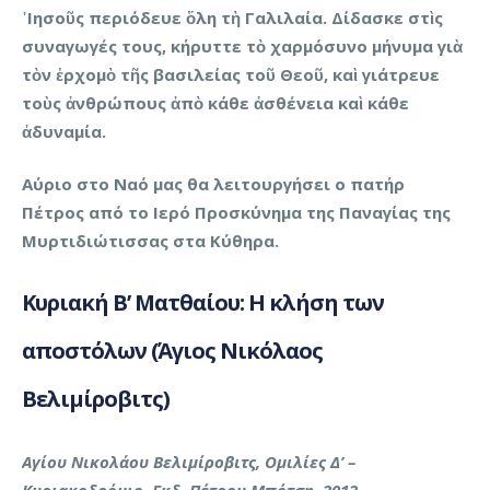
᾿Ιησοῦς περιόδευε ὅλη τὴ Γαλιλαία. Δίδασκε στὶς
συναγωγές τους, κήρυττε τὸ χαρμόσυνο μήνυμα γιὰ
τὸν ἐρχομὸ τῆς βασιλείας τοῦ Θεοῦ, καὶ γιάτρευε
τοὺς ἀνθρώπους ἀπὸ κάθε ἀσθένεια καὶ κάθε
ἀδυναμία.
Αύριο στο Ναό μας θα λειτουργήσει ο πατήρ
Πέτρος από το Ιερό Προσκύνημα της Παναγίας της
Μυρτιδιώτισσας στα Κύθηρα.
Κυριακή Β’ Ματθαίου: Η κλήση των
αποστόλων (Άγιος Νικόλαος
Βελιμίροβιτς)
Αγίου Νικολάου Βελιμίροβιτς, Ομιλίες Δ’ –