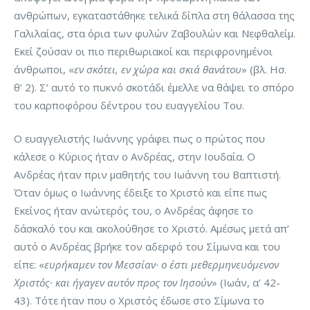
ανθρώπων, εγκαταστάθηκε τελικά δίπλα στη θάλασσα της
Γαλιλαίας, στα όρια των φυλών Ζαβουλών και Νεφθαλείμ.
Εκεί ζούσαν οι πιο περιθωριακοί και περιφρονημένοι
άνθρωποι, «
εν σκότει, εν χώρα και σκιά θανάτου
» (βλ. Ησ.
θ’ 2). Σ’ αυτό το πυκνό σκοτάδι έμελλε να θάψει το σπόρο
του καρποφόρου δέντρου του ευαγγελίου Του.
Ο ευαγγελιστής Ιωάννης γράφει πως ο πρώτος που
κάλεσε ο Κύριος ήταν ο Ανδρέας, στην Ιουδαία. Ο
Ανδρέας ήταν πριν μαθητής του Ιωάννη του Βαπτιστή.
Όταν όμως ο Ιωάννης έδειξε το Χριστό και είπε πως
Εκείνος ήταν ανώτερός του, ο Ανδρέας άφησε το
δάσκαλό του και ακολούθησε το Χριστό. Αμέσως μετά απ’
αυτό ο Ανδρέας βρήκε τον αδερφό του Σίμωνα και του
είπε: «
ευρήκαμεν τον Μεσσίαν· ο έστι μεθερμηνευόμενον
Χριστός· και ήγαγεν αυτόν προς τον Ιησούν
» (Ιωάν, α’ 42-
43). Τότε ήταν που ο Χριστός έδωσε στο Σίμωνα το