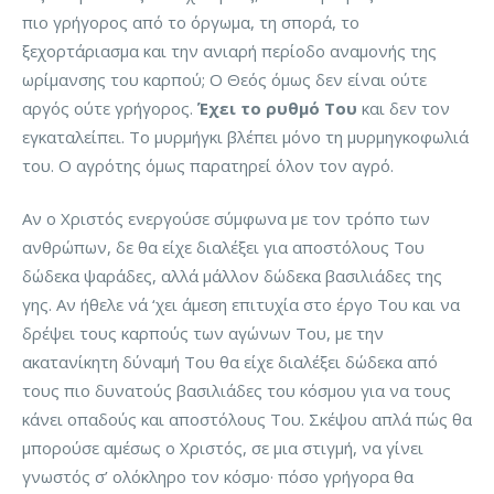
πιο γρήγορος από το όργωμα, τη σπορά, το
ξεχορτάριασμα και την ανιαρή περίοδο αναμονής της
ωρίμανσης του καρπού; Ο Θεός όμως δεν είναι ούτε
αργός ούτε γρήγορος.
Έχει το ρυθμό Του
και δεν τον
εγκαταλείπει. Το μυρμήγκι βλέπει μόνο τη μυρμηγκοφωλιά
του. Ο αγρότης όμως παρατηρεί όλον τον αγρό.
Αν ο Χριστός ενεργούσε σύμφωνα με τον τρόπο των
ανθρώπων, δε θα είχε διαλέξει για αποστόλους Του
δώδεκα ψαράδες, αλλά μάλλον δώδεκα βασιλιάδες της
γης. Αν ήθελε νά ‘χει άμεση επιτυχία στο έργο Του και να
δρέψει τους καρπούς των αγώνων Του, με την
ακατανίκητη δύναμή Του θα είχε διαλέξει δώδεκα από
τους πιο δυνατούς βασιλιάδες του κόσμου για να τους
κάνει οπαδούς και αποστόλους Του. Σκέψου απλά πώς θα
μπορούσε αμέσως ο Χριστός, σε μια στιγμή, να γίνει
γνωστός σ’ ολόκληρο τον κόσμο· πόσο γρήγορα θα