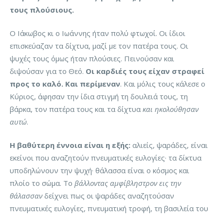
τους πλούσιους.
Ο Ιάκωβος κι ο Ιωάννης ήταν πολύ φτωχοί. Οι ίδιοι
επισκεύαζαν τα δίχτυα, μαζί με τον πατέρα τους. Οι
ψυχές τους όμως ήταν πλούσιες. Πεινούσαν και
διψούσαν για το Θεό.
Οι καρδιές τους είχαν στραφεί
προς το καλό. Και περίμεναν
. Και μόλις τους κάλεσε ο
Κύριος, άφησαν την ίδια στιγμή τη δουλειά τους, τη
βάρκα, τον πατέρα τους και τα δίχτυα
και ηκολούθησαν
αυτώ
.
Η βαθύτερη έννοια είναι η εξής:
αλιείς, ψαράδες, είναι
εκείνοι που αναζητούν πνευματικές ευλογίες· τα δίκτυα
υποδηλώνουν την ψυχή· θάλασσα είναι ο κόσμος και
πλοίο το σώμα. Το
βάλλοντας αμφίβληστρον εις την
θάλασσαν
δείχνει πως οι ψαράδες αναζητούσαν
πνευματικές ευλογίες, πνευματική τροφή, τη βασιλεία του