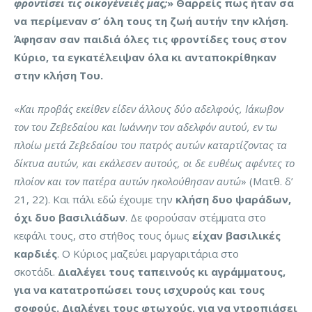
φροντίσει τις οικογένειές μας;
» Θαρρείς πως ήταν σα
να περίμεναν σ’ όλη τους τη ζωή αυτήν την κλήση.
Άφησαν σαν παιδιά όλες τις φροντίδες τους στον
Κύριο, τα εγκατέλειψαν όλα κι ανταποκρίθηκαν
στην κλήση Του.
«
Και προβάς εκείθεν είδεν άλλους δύο αδελφούς, Ιάκωβον
τον του Ζεβεδαίου και Ιωάννην τον αδελφόν αυτού, εν τω
πλοίω μετά Ζεβεδαίου του πατρός αυτών καταρτίζοντας τα
δίκτυα αυτών, και εκάλεσεν αυτούς, οι δε ευθέως αφέντες το
πλοίον και τον πατέρα αυτών ηκολούθησαν αυτώ
» (Ματθ. δ’
21, 22). Και πάλι εδώ έχουμε την
κλήση δυο ψαράδων,
όχι δυο βασιλιάδων
. Δε φορούσαν στέμματα στο
κεφάλι τους, στο στήθος τους όμως
είχαν βασιλικές
καρδιές
. Ο Κύριος μαζεύει μαργαριτάρια στο
σκοτάδι.
Διαλέγει τους ταπεινούς κι αγράμματους,
για να κατατροπώσει τους ισχυρούς και τους
σοφούς. Διαλέγει τους φτωχούς, για να ντροπιάσει