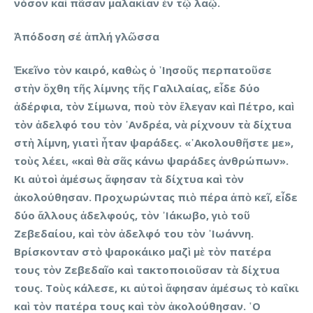
νόσον καὶ πᾶσαν μαλακίαν ἐν τῷ λαῷ.
Ἀπόδοση σέ ἁπλή γλῶσσα
Ἐκεῖνο τὸν καιρό, καθὼς ὁ ᾿Ιησοῦς περπατοῦσε
στὴν ὄχθη τῆς λίμνης τῆς Γαλιλαίας, εἶδε δύο
ἀδέρφια, τὸν Σίμωνα, ποὺ τὸν ἔλεγαν καὶ Πέτρο, καὶ
τὸν ἀδελφό του τὸν ᾿Ανδρέα, νὰ ρίχνουν τὰ δίχτυα
στὴ λίμνη, γιατὶ ἦταν ψαράδες. «᾿Ακολουθῆστε με»,
τοὺς λέει, «καὶ θὰ σᾶς κάνω ψαράδες ἀνθρώπων».
Κι αὐτοὶ ἀμέσως ἄφησαν τὰ δίχτυα καὶ τὸν
ἀκολούθησαν. Προχωρώντας πιὸ πέρα ἀπὸ κεῖ, εἶδε
δύο ἄλλους ἀδελφούς, τὸν ᾿Ιάκωβο, γιὸ τοῦ
Ζεβεδαίου, καὶ τὸν ἀδελφό του τὸν ᾿Ιωάννη.
Βρίσκονταν στὸ ψαροκάικο μαζὶ μὲ τὸν πατέρα
τους τὸν Ζεβεδαῖο καὶ τακτοποιοῦσαν τὰ δίχτυα
τους. Τοὺς κάλεσε, κι αὐτοὶ ἄφησαν ἀμέσως τὸ καΐκι
καὶ τὸν πατέρα τους καὶ τὸν ἀκολούθησαν. ῾Ο