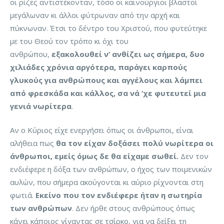
οι ρίζες αντιστέκονταν, τόσο οι καινούργιοι βλαστοί
μεγάλωναν κι άλλοι φύτρωναν από την αρχή και
πύκνωναν. Έτσι το δέντρο του Χριστού, που φυτεύτηκε
με του Θεού τον τρόπο κι όχι του
ανθρώπου,
εξακολουθεί ν’ ανθίζει ως σήμερα, δυο
χιλιάδες χρόνια αργότερα, παράγει καρπούς
γλυκούς για ανθρώπους και αγγέλους και λάμπει
από φρεσκάδα και κάλλος, σα νά ‘χε φυτευτεί μια
γενιά νωρίτερα
.
Αν ο Κύριος είχε ενεργήσει όπως οι άνθρωποι, είναι
αλήθεια πως
θα τον είχαν δοξάσει πολύ νωρίτερα οι
άνθρωποι, εμείς όμως δε θα είχαμε σωθεί.
Δεν τον
ενδιέφερε η δόξα των ανθρώπων, ο ήχος των ποιμενικών
αυλών, που σήμερα ακούγονται κι αύριο ρίχνονται στη
φωτιά.
Εκείνο που τον ενδιέφερε ήταν η σωτηρία
των ανθρώπων
. Δεν ήρθε στους ανθρώπους όπως
κάνει κάποιος γίγαντας σε τσίρκο, για να δείξει τη