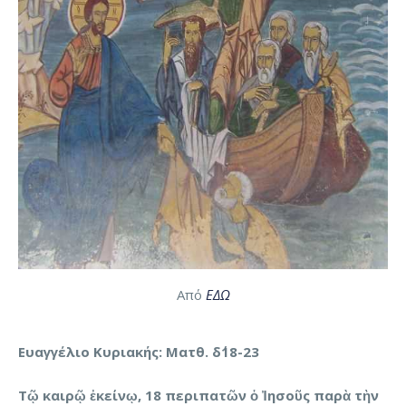
Από
ΕΔΩ
Ευαγγέλιο Κυριακής: Ματθ. δ΄18-23
Τῷ καιρῷ ἐκείνῳ, 18 περιπατῶν ὁ Ἰησοῦς παρὰ τὴν