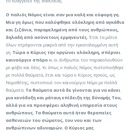
το ευαγγέλιο της Βασιλείας.
Ο παλιός Νόμος είναι σαν μια καλή και εύφορη γη.
Μια γη όμως που καλύφθηκε ολόκληρη από αγκάθια
και ζιζάνια, παραμελημένη από τους ανθρώπους,
δηλαδή από ασύνετους ερμηνευτές.
Έτσι τα μάτια
όλων στρέφονται μακριά από την εγκαταλειμμένη αυτή
γη.
Τώρα ο Κύριος την οργώνει ολόκληρη, σπέρνει
καινούργιο σπόρο
κι οι άνθρωποι τον παρακολουθούν
με φόβο και δέος. Κι όπως ο παλιός Νόμος πιστοποιήθηκε
με πολλά θαύματα, έτσι και τώρα ο Κύριος Ιησούς, ως
Νομοθέτης, πιστοποιεί τον καινούργιο Νόμο με πολλά
θαύματα.
Τα θαύματα αυτά δε γίνονται για να κάνει
μια κενόδοξη και μάταιη επίδειξη της δύναμής Του,
αλλά για να προσφέρει αληθινή υπηρεσία στους
ανθρώπους. Τα θαύματα αυτά ήταν θεραπείες
ασθενειών του σώματος, του νου και των
ανθρώπινων αδυναμιών. Ο Κύριος μας