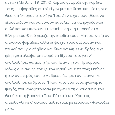
αυτώ
» (Ματθ. δ’ 19-20). Ο Κύριος γνώριζε την καρδιά
τους. Οι ψαράδες αυτοί είχαν μια παιδιάστικη πίστη στο
Θεό, υπάκουγαν στο λόγο Του. Δεν είχαν συνηθίσει να
εξουσιάζουν και να δίνουν εντολές, μα να εργάζονται
απλά και να υπακούν. Η ταπείνωση κι η υπακοή στο
θέλημα του Θεού γέμιζε την καρδιά τους. Μπορεί να ήταν
απλοϊκοί ψαράδες, αλλά οι ψυχές τους διψούσαν και
πεινούσαν για αλήθεια και δικαιοσύνη. Ο Ανδρέας είχε
ήδη εγκαταλείψει μια φορά τα δίχτυα του, για ν’
ακολουθήσει ως μαθητής τον Ιωάννη τον Πρόδρομο.
Μόλις ο Ιωάννης έδειξε τον Ιησού και είπε πως Εκείνος
ήταν ανώτερός του, ο Ανδρέας άφησε τον Ιωάννη κι
ακολούθησε το Χριστό. Ήταν κι οι δυο τους φλογερές
ψυχές, που αναζητούσαν με αγωνία τη δικαιοσύνη του
Θεού και τη βασιλεία Του. Γι’ αυτό κι ο Χριστός
απευθύνθηκε σ’ αυτούς αυθεντικά, με εξουσία: «
Ακολούθει
μοι!
»