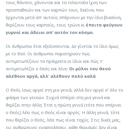
τους θάνατο, χάνονται και τα τελευταία ίχνη των
προσπαθειών και των καρπών τους. Εκείνοι που
έρχονται μετά απ’ αυτούς σπέρνουν με την ίδια βιασύνη,
θερίζουν τους καρπούς, τους τρώνε κι
έπειτα φεύγουν
γυμνοί και άδειοι απ’ αυτόν τον κόσμο.
Οι άνθρωποι έτσι εξελίσσονται. Δε γίνεται το ίδιο όμως
με το Θεό. Οι άνθρωποι παρατηρούν πώς
αντιμετωπίζουν τα πράγματα οι ίδιοι και πώς τ’
αντιμετωπίζει ο Θεός και λένε:
Οι μύλοι του Θεού
αλέθουν αργά, αλλ’ αλέθουν πολύ καλά
.
Ο Θεός ίσως αργεί στη μια γενιά, αλλά δεν αργεί σ’ όλο το
φάσμα των γενεών. Συχνά σπείρει στη μια γενιά και
θερίζει στην άλλη. Έτσι η πρώτη γενιά (τότε που σπέρνει
ο Θεός) λέει πως ο Θεός είναι αργός. Η άλλη γενιά, τότε
που θερίζει ο Θεός, λέει πως είναι ταχύς. Στις δικές μας,
τις ανθρώπινες ενασχολήσεις, κάθε θερισμός δεν είναι