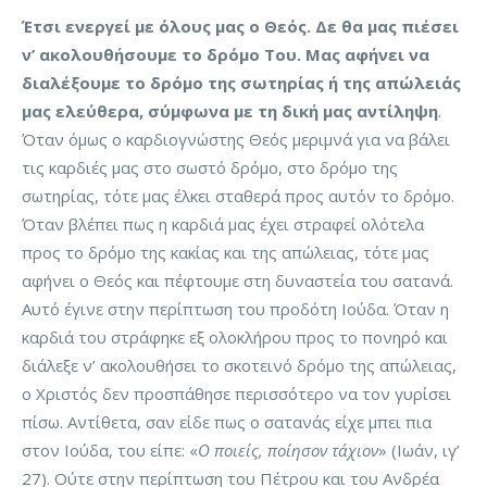
Έτσι ενεργεί με όλους μας ο Θεός. Δε θα μας πιέσει
ν’ ακολουθήσουμε το δρόμο Του. Μας αφήνει να
διαλέξουμε το δρόμο της σωτηρίας ή της απώλειάς
μας ελεύθερα, σύμφωνα με τη δική μας αντίληψη
.
Όταν όμως ο καρδιογνώστης Θεός μεριμνά για να βάλει
τις καρδιές μας στο σωστό δρόμο, στο δρόμο της
σωτηρίας, τότε μας έλκει σταθερά προς αυτόν το δρόμο.
Όταν βλέπει πως η καρδιά μας έχει στραφεί ολότελα
προς το δρόμο της κακίας και της απώλειας, τότε μας
αφήνει ο Θεός και πέφτουμε στη δυναστεία του σατανά.
Αυτό έγινε στην περίπτωση του προδότη Ιούδα. Όταν η
καρδιά του στράφηκε εξ ολοκλήρου προς το πονηρό και
διάλεξε ν’ ακολουθήσει το σκοτεινό δρόμο της απώλειας,
ο Χριστός δεν προσπάθησε περισσότερο να τον γυρίσει
πίσω. Αντίθετα, σαν είδε πως ο σατανάς είχε μπει πια
στον Ιούδα, του είπε: «
Ο ποιείς, ποίησον τάχιον
» (Ιωάν, ιγ’
27). Ούτε στην περίπτωση του Πέτρου και του Ανδρέα