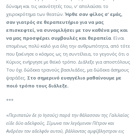
δύναμη και τις ικανότητές του, ν’ απολαύσει το
χειροκρότημα των θεατών.
Ήρθε σαν φίλος σ’ εμάς,
σαν γιατρός σε θεραπευτήριο για να μας
επισκεφτεί, να συνομιλήσει με τον καθένα μας και
να μας προσφέρει συμβουλές και θεραπεία
. Είναι
επομένως πολύ καλό για όλη την ανθρωπότητα, από τότε
που ξεκίνησε ο κόσμος ως τη συντέλεια, το γεγονός ότι ο
Κύριος ενήργησε με θεϊκό τρόπο. Διάλεξε για αποστόλους
Του όχι δώδεκα τρανούς βασιλιάδες, μα δώδεκα άσημους
ψαράδες.
Στο σημερινό ευαγγέλιο μαθαίνουμε με
ποιό τρόπο τους διάλεξε.
***
«
Περιπατών δε (ο Ιησούς) παρά την θάλασσαν της Γαλιλαίας
είδε δύο αδελφούς, Σίμωνα τον λεγόμενον Πέτρον και
Ανδρέαν τον αδελφόν αυτού, βάλλοντας αμφίβληστρον εις