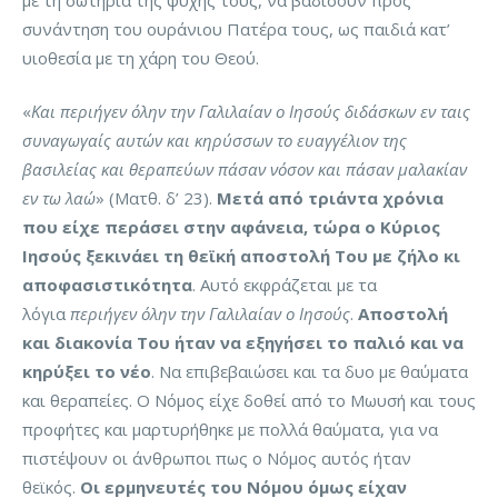
με τη σωτηρία της ψυχής τους, να βαδίσουν προς
συνάντηση του ουράνιου Πατέρα τους, ως παιδιά κατ’
υιοθεσία με τη χάρη του Θεού.
«
Και περιήγεν όλην την Γαλιλαίαν ο Ιησούς διδάσκων εν ταις
συναγωγαίς αυτών και κηρύσσων το ευαγγέλιον της
βασιλείας και θεραπεύων πάσαν νόσον και πάσαν μαλακίαν
εν τω λαώ
» (Ματθ. δ’ 23).
Μετά από τριάντα χρόνια
που είχε περάσει στην αφάνεια, τώρα ο Κύριος
Ιησούς ξεκινάει τη θεϊκή αποστολή Του με ζήλο κι
αποφασιστικότητα
. Αυτό εκφράζεται με τα
λόγια
περιήγεν όλην την Γαλιλαίαν ο Ιησούς
.
Αποστολή
και διακονία Του ήταν να εξηγήσει το παλιό και να
κηρύξει το νέο
. Να επιβεβαιώσει και τα δυο με θαύματα
και θεραπείες. Ο Νόμος είχε δοθεί από το Μωυσή και τους
προφήτες και μαρτυρήθηκε με πολλά θαύματα, για να
πιστέψουν οι άνθρωποι πως ο Νόμος αυτός ήταν
θεϊκός.
Οι ερμηνευτές του Νόμου όμως είχαν