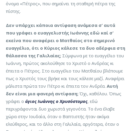
όνομα «Πέτρος», που σημαίνει τη σταθερή πέτρα της
πίστης.
Δεν υπάρχει κάποια αντίφαση ανάμεσα σ’ αυτά
που γράφει ο ευαγγελιστής Ιωάννης εδώ καί σ’
εκείνα που αναφέρει ο Ματθαίος στο σημερινό
ευαγγέλιο, ότι ο Κύριος κάλεσε τα δυο αδέρφια στη
θάλασσα της Γαλιλαίας;
Σύμφωνα με το ευαγγέλιο του
Ιωάννη, πρώτος ακολούθησε το Χριστό ο Ανδρέας κι
έπειτα ο Πέτρος. Στο ευαγγέλιο του Ματθαίου βλέπουμε
πως ο Χριστός τους βρήκε και τους κάλεσε μαζί. Αναφέρει
μάλιστα πρώτα τον Πέτρο κι έπειτα τον Ανδρέα.
Αυτή
δεν είναι μια φανερή αντίφαση;
Όχι, καθόλου. Όπως
γράφει ο
άγιος Ιωάννης ο Χρυσόστομος
, εδώ
περιγράφονται δυο χωριστά γεγονότα. Το ένα έλαβε
χώρα στην Ιουδαία, όταν ο Βαπτιστής ήταν ακόμα
ελεύθερος, και το άλλο στη Γαλιλαία, αργότερα, όταν ο