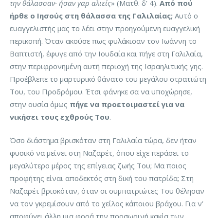
την θάλασσαν· ήσαν γαρ αλιείς
» (Ματθ. δ’ 4).
Από πού
ήρθε ο Ιησούς στη θάλασσα της Γαλιλαίας;
Αυτό ο
ευαγγελιστής μας το λέει στην προηγούμενη ευαγγελική
περικοπή. Όταν ακούσε πως φυλάκισαν τον Ιωάννη το
Βαπτιστή, έφυγε από την Ιουδαία και πήγε στη Γαλιλαία,
στην περιφρονημένη αυτή περιοχή της Ισραηλιτικής γης.
Προέβλεπε το μαρτυρικό θάνατο του μεγάλου στρατιώτη
Του, του Προδρόμου. Έτσι φάνηκε σα να υποχώρησε,
στην ουσία όμως
πήγε να προετοιμαστεί για να
νικήσει τους εχθρούς Του
.
Όσο διάστημα βρισκόταν στη Γαλιλαία τώρα, δεν ήταν
φυσικό να μείνει στη Ναζαρέτ, όπου είχε περάσει το
μεγαλύτερο μέρος της επίγειας ζωής Του; Μα ποιος
προφήτης είναι αποδεκτός στη δική του πατρίδα; Στη
Ναζαρέτ βρισκόταν, όταν οι συμπατριώτες Του θέλησαν
να τον γκρεμίσουν από το χείλος κάποιου βράχου. Για ν’
αποφύγει άλλη μια φορά την προσωρινή κακία των