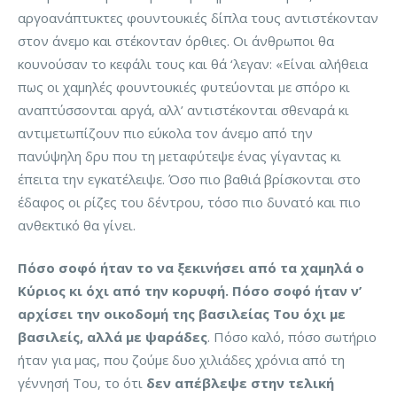
αργοανάπτυκτες φουντουκιές δίπλα τους αντιστέκονταν
στον άνεμο και στέκονταν όρθιες. Οι άνθρωποι θα
κουνούσαν το κεφάλι τους και θά ‘λεγαν: «Είναι αλήθεια
πως οι χαμηλές φουντουκιές φυτεύονται με σπόρο κι
αναπτύσσονται αργά, αλλ’ αντιστέκονται σθεναρά κι
αντιμετωπίζουν πιο εύκολα τον άνεμο από την
πανύψηλη δρυ που τη μεταφύτεψε ένας γίγαντας κι
έπειτα την εγκατέλειψε. Όσο πιο βαθιά βρίσκονται στο
έδαφος οι ρίζες του δέντρου, τόσο πιο δυνατό και πιο
ανθεκτικό θα γίνει.
Πόσο σοφό ήταν το να ξεκινήσει από τα χαμηλά ο
Κύριος κι όχι από την κορυφή. Πόσο σοφό ήταν ν’
αρχίσει την οικοδομή της βασιλείας Του όχι με
βασιλείς, αλλά με ψαράδες
. Πόσο καλό, πόσο σωτήριο
ήταν για μας, που ζούμε δυο χιλιάδες χρόνια από τη
γέννησή Του, το ότι
δεν απέβλεψε στην τελική