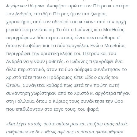
λεγόμενον Πέτρον
». Αναφέρει πρώτα τον Πέτρο κι υστέρα
τον Ανδρέα, επειδή ο Πέτρος ήταν πιο ζωηρός
χαρακτήρας από τον αδερφό του κι έκανε από την αρχή
μεγαλύτερη εντύπωση. Το ότι ο Ιωάννης κι ο Ματθαίος
περιγράφουν δύο περιστατικά, είναι πεντακάθαρο σ’
όποιον διαβάσει και τα δύο ευαγγέλια. Ενώ ο Ματθαίος
περιγράφει την οριστική κλήση του Πέτρου και του
Ανδρέα να γίνουν μαθητές, ο Ιωάννης περιγράφει ένα
άλλο περιστατικό, όταν τα δυο αδέρφια συνάντησαν το
Χριστό τότε που ο Πρόδρομος είπε: «
Ίδε ο αμνός του
Θεού!
». Συνάγεται καθαρά πως μετά την πρώτη αυτή
συνάντηση χωρίστηκαν από το Χριστό κι αργότερα πήγαν
στη Γαλιλαία, όπου ο Κύριος τους συνάντησε την ώρα
που επιδίδονταν στο έργο τους, του ψαρά.
«
Και λέγει αυτοίς· δεύτε οπίσω μου και ποιήσω υμάς αλιείς
ανθρώπων. οι δε ευθέως αφέντες τα δίκτυα ηκολούθησαν