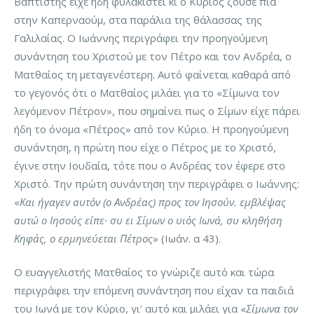
Βαπτιστής είχε ήδη φυλακιστεί κι ο Κύριος ζούσε πια
στην Καπερναούμ, στα παράλια της θάλασσας της
Γαλιλαίας. Ο Ιωάννης περιγράφει την προηγούμενη
συνάντηση του Χριστού με τον Πέτρο και τον Ανδρέα, ο
Ματθαίος τη μεταγενέστερη. Αυτό φαίνεται καθαρά από
το γεγονός ότι ο Ματθαίος μιλάει για το «Σίμωνα τον
λεγόμενον Πέτρον», που σημαίνει πως ο Σίμων είχε πάρει
ήδη το όνομα «Πέτρος» από τον Κύριο. Η προηγούμενη
συνάντηση, η πρώτη που είχε ο Πέτρος με το Χριστό,
έγινε στην Ιουδαία, τότε που ο Ανδρέας τον έφερε στο
Χριστό. Την πρώτη συνάντηση την περιγράφει ο Ιωάννης:
«
Και ήγαγεν αυτόν (ο Ανδρέας) προς τον Ιησούν. εμβλέψας
αυτώ ο Ιησούς είπε· συ ει Σίμων ο υιός Ιωνά, συ κληθήση
Κηφάς, ο ερμηνεύεται Πέτρος
» (Ιωάν. α 43).
Ο ευαγγελιστής Ματθαίος το γνώριζε αυτό και τώρα
περιγράφει την επόμενη συνάντηση που είχαν τα παιδιά
του Ιωνά με τον Κύριο, γι’ αυτό και μιλάει για «
Σίμωνα τον