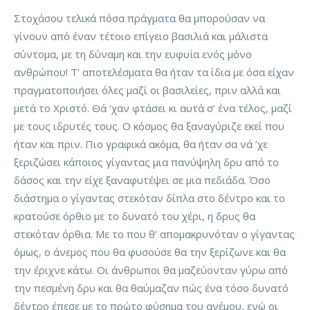
Στοχάσου τελικά πόσα πράγματα θα μπορούσαν να
γίνουν από έναν τέτοιο επίγειο βασιλιά και μάλιστα
σύντομα, με τη δύναμη και την ευφυΐα ενός μόνο
ανθρώπου! Τ’ αποτελέσματα θα ήταν τα ίδια με όσα είχαν
πραγματοποιήσει όλες μαζί οι βασιλείες, πριν αλλά και
μετά το Χριστό. Θά ‘χαν φτάσει κι αυτά σ’ ένα τέλος, μαζί
με τους ιδρυτές τους. Ο κόσμος θα ξαναγύριζε εκεί που
ήταν και πριν. Πιο γραφικά ακόμα, θα ήταν σα νά ’χε
ξεριζώσει κάποιος γίγαντας μια πανύψηλη δρυ από το
δάσος και την είχε ξαναφυτέψει σε μια πεδιάδα. Όσο
διάστημα ο γίγαντας στεκόταν δίπλα στο δέντρο και το
κρατούσε όρθιο με το δυνατό του χέρι, η δρυς θα
στεκόταν όρθια. Με το που θ’ απομακρυνόταν ο γίγαντας
όμως, ο άνεμος που θα φυσούσε θα την ξερίζωνε και θα
την έριχνε κάτω. Οι άνθρωποι θα μαζεύονταν γύρω από
την πεσμένη δρυ και θα θαύμαζαν πώς ένα τόσο δυνατό
δέντρο έπεσε με το πρώτο φύσημα του ανέμου, ενώ οι