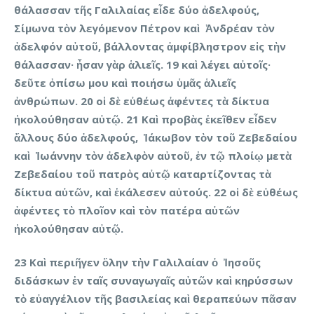
θάλασσαν τῆς Γαλιλαίας εἶδε δύο ἀδελφούς,
Σίμωνα τὸν λεγόμενον Πέτρον καὶ Ἀνδρέαν τὸν
ἀδελφόν αὐτοῦ, βάλλοντας ἀμφίβληστρον εἰς τὴν
θάλασσαν· ἦσαν γὰρ ἁλιεῖς. 19 καὶ λέγει αὐτοῖς·
δεῦτε ὀπίσω μου καὶ ποιήσω ὑμᾶς ἁλιεῖς
ἀνθρώπων. 20 οἱ δὲ εὐθέως ἀφέντες τὰ δίκτυα
ἠκολούθησαν αὐτῷ. 21 Καὶ προβὰς ἐκεῖθεν εἶδεν
ἄλλους δύο ἀδελφούς, Ἰάκωβον τὸν τοῦ Ζεβεδαίου
καὶ Ἰωάννην τὸν ἀδελφὸν αὐτοῦ, ἐν τῷ πλοίῳ μετὰ
Ζεβεδαίου τοῦ πατρὸς αὐτῷ καταρτίζοντας τὰ
δίκτυα αὐτῶν, καὶ ἐκάλεσεν αὐτούς. 22 οἱ δὲ εὐθέως
ἀφέντες τὸ πλοῖον καὶ τὸν πατέρα αὐτῶν
ἠκολούθησαν αὐτῷ.
23 Καὶ περιῆγεν ὅλην τὴν Γαλιλαίαν ὁ Ἰησοῦς
διδάσκων ἐν ταῖς συναγωγαῖς αὐτῶν καὶ κηρύσσων
τὸ εὐαγγέλιον τῆς βασιλείας καὶ θεραπεύων πᾶσαν