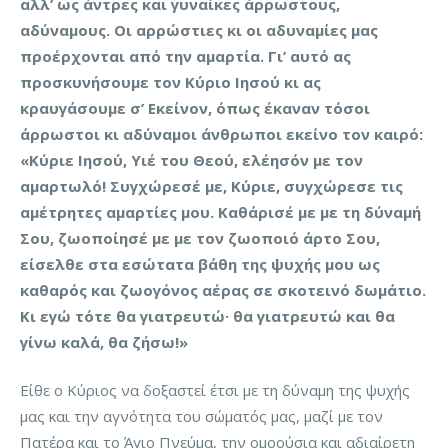
αλλ’ ως άντρες και γυναίκες άρρωστους,
αδύναμους. Οι αρρώστιες κι οι αδυναμίες μας
προέρχονται από την αμαρτία. Γι’ αυτό ας
προσκυνήσουμε τον Κύριο Ιησού κι ας
κραυγάσουμε σ’ Εκείνον, όπως έκαναν τόσοι
άρρωστοι κι αδύναμοι άνθρωποι εκείνο τον καιρό:
«Κύριε Ιησού, Υιέ του Θεού, ελέησόν με τον
αμαρτωλό! Συγχώρεσέ με, Κύριε, συγχώρεσε τις
αμέτρητες αμαρτίες μου. Καθάρισέ με με τη δύναμή
Σου, ζωοποίησέ με με τον ζωοποιό άρτο Σου,
είσελθε στα εσώτατα βάθη της ψυχής μου ως
καθαρός και ζωογόνος αέρας σε σκοτεινό δωμάτιο.
Κι εγώ τότε θα γιατρευτώ· θα γιατρευτώ και θα
γίνω καλά, θα ζήσω!»
Είθε ο Κύριος να δοξαστεί έτσι με τη δύναμη της ψυχής
μας και την αγνότητα του σώματός μας, μαζί με τον
Πατέρα και το Άγιο Πνεύμα, την ομοούσια και αδιαίρετη