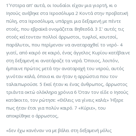
1Ύστερα απ’ αυτά, οι Ιουδαίοι είχαν μια γιορτή, κι ο
Ιησούς ανέβηκε στα Ιεροσόλυμα 2 Κοντά στην προβατική
πύλη, στα Ιεροσόλυμα, υπάρχει μια δεξαμενή με πέντε
στοές, που εβραϊκά ονομάζεται Βηθεσδά. 3 Σ’ αυτές τις
στοές κείτονταν πολλοί άρρωστοι, τυφλοί, κουτσοί,
παράλυτοι, που περίμεναν να αναταραχθεί το νερό- 4
γιατί, από καιρό σε καιρό, ένας άγγελος Κυρίου κατέβαινε
στη δεξαμενή κι ανατάραζε τα νερά. Όποιος, λοιπόν,
έμπαινε πρώτος μετά την αναταραχή του νερού, αυτός
γινόταν καλά, όποια κι αν ήταν η αρρώστια που τον
ταλαιπωρούσε. 5 Εκεί ήταν κι ένας άνθρωπος, άρρωστος
τριάντα οκτώ ολόκληρα χρόνια 6 Όταν τον είδε ο Ιησούς
κατάκοιτο, τον ρώτησε: «Θέλεις να γίνεις καλά;» Ήξερε
πως ήταν έτσι για πολύν καιρό. 7 «Κύριε», του
αποκρίθηκε ο άρρωστος,
«δεν έχω κανέναν να με βάλει στη δεξαμενή μόλις