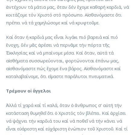
ἀντέχουν τά μάτια μας, ὅταν δέν ἔχομε καθαρή καρδιά, νά
κοιτάζομε τόν Χριστό στό πρόσωπο. Αἰσθανόμαστε ὅτι
πρέπει νά τά χαμηλώσομε καί νά κρυφτοῦμε.
Καί ὅταν ἡ καρδιά μας εἶναι λιγάκι πιό βαρειά καί πιό
ἔνοχη, δέν μᾶς ἀρέσει νά περνᾶμε τήν πόρτα τῆς
Ἐκκλησίας καί νά μπαίνομε μέσα. Καί ὅταν, αὐτά τά
αἰσθήματα συσσωρεύονται, φορτώνονται ἐπάνω μας,
αἰσθανόμαστε πώς ἔχομε ἕνα βάρος. Αἰσθανόμαστε καί
καταλαβαίνομε, ὅτι εἴμαστε παράλυτοι πνευματικά.
Τρέμουν οἱ ἄγγελοι
Ἀλλά τί χαρά καί τί καλά, ὅταν ὁ ἄνθρωπος σ’ αὐτή τήν
κατάσταση θυμηθεῖ ὅτι ὁ Χριστός τόν βλέπει. Καί ἀρχίσει
νά ψάχνει τήν καρδιά του καί νά ποθεῖ νά τήν κάνει νά
εἶναι εὐάρεστη καί εὐχάριστη ἐνώπιον τοῦ Χριστοῦ. Καί τί