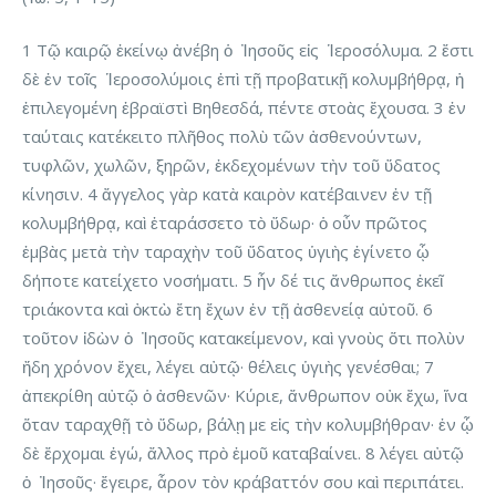
1 Τῷ καιρῷ ἐκείνῳ ἀνέβη ὁ Ἰησοῦς εἰς Ἱεροσόλυμα. 2 ἔστι
δὲ ἐν τοῖς Ἱεροσολύμοις ἐπὶ τῇ προβατικῇ κολυμβήθρᾳ, ἡ
ἐπιλεγομένη ἑβραϊστὶ Βηθεσδά, πέντε στοὰς ἔχουσα. 3 ἐν
ταύταις κατέκειτο πλῆθος πολὺ τῶν ἀσθενούντων,
τυφλῶν, χωλῶν, ξηρῶν, ἐκδεχομένων τὴν τοῦ ὕδατος
κίνησιν. 4 ἄγγελος γὰρ κατὰ καιρὸν κατέβαινεν ἐν τῇ
κολυμβήθρᾳ, καὶ ἐταράσσετο τὸ ὕδωρ· ὁ οὖν πρῶτος
ἐμβὰς μετὰ τὴν ταραχὴν τοῦ ὕδατος ὑγιὴς ἐγίνετο ᾧ
δήποτε κατείχετο νοσήματι. 5 ἦν δέ τις ἄνθρωπος ἐκεῖ
τριάκοντα καὶ ὀκτὼ ἔτη ἔχων ἐν τῇ ἀσθενείᾳ αὐτοῦ. 6
τοῦτον ἰδὼν ὁ Ἰησοῦς κατακείμενον, καὶ γνοὺς ὅτι πολὺν
ἤδη χρόνον ἔχει, λέγει αὐτῷ· θέλεις ὑγιὴς γενέσθαι; 7
ἀπεκρίθη αὐτῷ ὁ ἀσθενῶν· Κύριε, ἄνθρωπον οὐκ ἔχω, ἵνα
ὅταν ταραχθῇ τὸ ὕδωρ, βάλῃ με εἰς τὴν κολυμβήθραν· ἐν ᾧ
δὲ ἔρχομαι ἐγώ, ἄλλος πρὸ ἐμοῦ καταβαίνει. 8 λέγει αὐτῷ
ὁ Ἰησοῦς· ἔγειρε, ἆρον τὸν κράβαττόν σου καὶ περιπάτει.