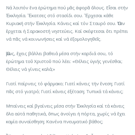
Νά λοιπόν ἕνα ἐρώτημα πού μᾶς ἀφορᾶ ὅλους. Εἶσαι στήν
Ἐκκλησία. Ἔκατσες στό στασίδι σου. Ἔρχεσαι κάθε
Κυριακή στήν Ἐκκλησία. Κάνεις καί τόν Σταυρό σου. Ὅταν
ἔρχεται ἡ Σαρακοστή νηστεύεις. Καί σκέφτεσαι ὅτι πρέπει
νά πᾶς νά κοινωνήσεις καί νά ἐξομολογηθεῖς.
Ὅμως, ἔχεις βάλλει βαθειά μέσα στήν καρδιά σου, τό
ἐρώτημα τοῦ Χριστοῦ πού λέει: «Θέλεις ὑγιής γενέσθαι;
Θέλεις νά γίνεις καλά;»
Γιατί παίρνεις τό φάρμακο; Γιατί κάνεις τήν ἔνεση; Γιατί
πᾶς στό γιατρό; Γιατί κάνεις ἐξέταση; Τυπικά τά κάνεις;
Μπαίνεις καί βγαίνεις μέσα στήν Ἐκκλησία καί τά κάνεις
ὅλα αὐτά παθητικά, ὅπως ἀνοίγει ἡ πόρτα, χωρίς νά ἔχει
καμία συναίσθηση; Κανένα πνευματικό βάθος;