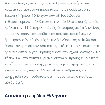
9 καὶ εὐθέως ἐγένετο ὑγιὴς ὁ ἄνθρωπος, καὶ ἦρε τὸν
κράβαττον αὐτοῦ καὶ περιεπάτει. ἦν δὲ σάββατον ἐν
ἐκείνῃ τῇ ἡμέρᾳ. 10 ἔλεγον οὖν οἱ Ἰουδαῖοι τῷ
τεθεραπευμένῳ· σάββατόν ἐστιν· οὐκ ἔξεστί σοι ἆραι τὸν
κράβαττον. 11 ἀπεκρίθη αὐτοῖς· ὁ ποιήσας με ὑγιῆ, ἐκεῖνός
μοι εἶπεν· ἆρον τὸν κράβαττόν σου καὶ περιπάτει. 12
ἠρώτησαν οὖν αὐτόν· τίς ἐστιν ὁ ἄνθρωπος ὁ εἰπών σοι,
ἆρον τὸν κράβαττόν σου καὶ περιπάτει; 13 ὁ δὲ ἰαθεὶς οὐκ
ᾔδει τίς ἐστιν· ὁ γὰρ Ἰησοῦς ἐξένευσεν ὄχλου ὄντος ἐν τῷ
τόπῳ. 14 μετὰ ταῦτα εὑρίσκει αὐτὸν ὁ Ἰησοῦς ἐν τῷ ἱερῷ
καὶ εἶπεν αὐτῷ· ἴδε ὑγιὴς γέγονας· μηκέτι ἁμάρτανε, ἵνα μὴ
χεῖρόν σοί τι γένηται. 15 ἀπῆλθεν ὁ ἄνθρωπος καὶ
ἀνήγγειλε τοῖς Ἰουδαίοις ὅτι Ἰησοῦς ἐστιν ὁ ποιήσας
αὐτὸν ὑγιῆ.
Απόδοση στη Νέα Ελληνική