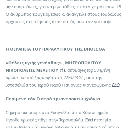
μην αμαρτάνεις, για να μην πάθεις τίποτα χειρότερο». 15
Ο άνθρωπος έφυγε αμέσως κι ανάγγειλε στους Ιουδαίους
άρχοντες ότι ο Ιησούς ήταν αυτός που τον γιάτρεψε.
Η ΘΕΡΑΠΕΙΑ ΤΟΥ ΠΑΡΑΛΥΤΙΚΟΥ ΤΗΣ ΒΗΘΕΣΘΑ
«Θέλεις ὑγιής γενέσθαι;»
,
ΜΗΤΡΟΠΟΛΙΤΟΥ
ΝΙΚΟΠΟΛΕΩΣ ΜΕΛΕΤΙΟΥ (†)
,
ἀπομαγνητοφωνημένη
ὁμιλία του στό Γρίμποβο, στίς 28/4/1991
, από την
ιστοσελίδα του Ιερού Ναού Παναγίας Φανερωμένης
ΕΔΩ
Περίμενε τόν Γιατρό τριανταοκτώ χρόνια
Σήμερα ἀκούσαμε στό Εὐαγγέλιο ὅτι ὁ Κύριος ἡμῶν
Ἰησοῦς Χριστός πῆγε στήν Ἱερουσαλήμ. Ἐκεῖ ἦταν μία
κολυμβήθρα, μία μεγάλη δεξαμενή, μέ ἁγίασμα. Στό ὁποῖο