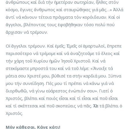
ἀνθρώπους καί διά τήν ἡμετέραν σωτηρίαν, ἦλθες στόν
κόσμο, ἔγινες ἄνθρωπος καί σταυρώθηκες γιά μᾶς…» Ἀλλά
ἀντί νά κάνουν τέτοια πράγματα τόν κορόιδευαν. Καί οἱ
ἄγγελοι, βλέποντας τους ἐφοβήθηκαν τόσο πολύ πού
ἄρχισαν νά τρέμουν.
Οἱ ἄγγελοι τρέμουν. Καί ἐμεῖς; Ἐμεῖς οἱ ἁμαρτωλοί, ἔπρεπε
περισσότερο νά τρέμομε καί νά ἀναζητοῦμε τό ἔλεος καί
τήν χάρη τοῦ Κυρίου ἡμῶν Ἰησοῦ Χριστοῦ. Καί νά
στεκόμαστε μπροστά του καί νά τοῦ λέμε: «Ἄνοιξε τά
μάτια σου Χριστέ μου, βύθισέ τα στήν καρδιά μου. Ξύπνα
μου τήν συνείδηση. Πές μου τί πρέπει νά κάνω γιά νά
διορθωθῶ, νά γίνω εὐάρεστος ἐνώπιόν σου». Γιατί ὁ
Χριστός, βλέπει καί ποιός εἶσαι καί τί εἶσαι καί ποῦ εἶσαι
καί τί σκέπτεσαι καί ποῦ σκοπεύεις νά πᾶς. Ὅλα τά βλέπει ὁ
Χριστός.
Μήν κάθεσαι. Κάνε κάτι!