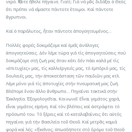
νερό. Ὅποτε ἤθελε πήγαινε. Γιατί; Γιά νά μᾶς διδάξει ὁ Θεός
ὅτι πρέπει νά εἴμαστε πάντοτε ἕτοιμοι. Καί πάντοτε
ἄγρυπνοι.
Καί ὁ παράλυτος, ἦταν πάντοτε ἀπογοητευμένος…
Πολλές φορές δοκιμάζομε καί ἐμεῖς ἀνάλογες
ἀπογοητεύσεις. Δέν λέμε τώρα γιά τίς ἀπογοητεύσεις πού
δοκιμάζομε στή ζωή μας ὅταν κάτι δέν πάει καλά μέ τίς
«ἐπιτυχίες» μας, τίς καλλιέργειές μας, τό ἐμπόριό μας, τίς
δουλειές μας, τήν ἀποκατάσταση τῶν παιδιῶν μας κτλ.
Λέμε μόνο γιά τίς ἀποτυχίες στήν πνευματική μας ζωή.
Βλέπομε ἕναν ἄλλο ἄνθρωπο… Πηγαίνει τακτικά στήν
Ἐκκλησία. Ἐξομολογεῖται. Κοινωνεῖ. Εἶναι γεμάτος χαρά,
εἶναι γεμάτος εἰρήνη. Καί τόν βλέπεις καί ἀστράφτει τό
πρόσωπό του. Τό ξέρεις καί τό καταλαβαίνεις ὅτι αὐτός
πηγαίνει γιά τήν Βασιλεία τοῦ Θεοῦ. Καί μετρᾶς καμιά
φορά καί λές: «Ἐκεῖνος; ὁπωσδήποτε στό δρόμο τοῦ Θεοῦ·