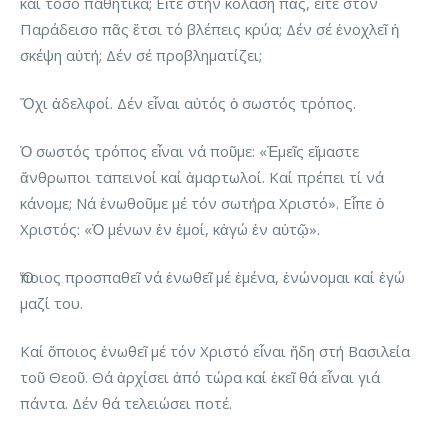
καί τόσο παθητικά; Εἴτε στήν κόλαση πᾶς, εἴτε στόν
Παράδεισο πᾶς ἔτσι τό βλέπεις κρύα; Δέν σέ ἐνοχλεῖ ἡ
σκέψη αὐτή; Δέν σέ προβληματίζει;
Ὄχι ἀδελφοί. Δέν εἶναι αὐτός ὁ σωστός τρόπος.
Ὁ σωστός τρόπος εἶναι νά ποῦμε: «Ἐμεῖς εἴμαστε
ἄνθρωποι ταπεινοί καί ἁμαρτωλοί. Καί πρέπει τί νά
κάνομε; Νά ἑνωθοῦμε μέ τόν σωτήρα Χριστό». Εἶπε ὁ
Χριστός: «Ὁ μένων ἐν ἐμοί, κἀγώ ἐν αὐτῷ».
Ὅποιος προσπαθεῖ νά ἑνωθεῖ μέ ἐμένα, ἑνώνομαι καί ἐγώ
μαζί του.
Καί ὅποιος ἑνωθεῖ μέ τόν Χριστό εἶναι ἤδη στή Βασιλεία
τοῦ Θεοῦ. Θά ἀρχίσει ἀπό τώρα καί ἐκεῖ θά εἶναι γιά
πάντα. Δέν θά τελειώσει ποτέ.