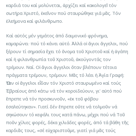
καρδιά του καί μολύνεται, ἀρχίζει καί κακολογεῖ τόν
σωτήρα Χριστό, ἐκεῖνον πού σταυρώθηκε γιά μᾶς. Τόν
ἐλεήμονα καί φιλάνθρωπο.
Καί αὐτός μέν γεμάτος ἀπό δαιμονικό φρόνημα,
καμαρώνει· πού τό κάνει αὐτό. Ἀλλά οἱ ἅγιοι ἄγγελοι, πού
ξέρουν τί σημασία ἔχει τό ὄνομα τοῦ Χριστοῦ καί ἡ ἀγάπη
καί ἡ φιλανθρωπία τοῦ Χριστοῦ, ἀκούγοντάς τον
τρέμουν. Ναί. Οἱ ἅγιοι ἄγγελοι ὅταν βλέπουν τέτοια
πράγματα τρέμουν, τρέμουν. Μᾶς τό λέει ἡ Ἁγία Γραφή:
Ὅταν οἱ ἄγγελοι εἶδαν τόν Χριστό σταυρωμένο καί τούς
Ἑβραίους ἀπό κάτω νά τόν κοροϊδεύουν, γι’ αὐτό πού
ἔπρεπε νά τόν προσκυνοῦν, «ἐκ τοῦ φόβου
ἐσαλεύτηκαν». Γιατί δέν ἔπρεπε οὔτε νά τολμοῦν νά
σηκώσουν τό κεφάλι τους κατά πάνω, μέχρι πού νά Τοῦ
ποῦν χίλιες φορές, δέκα χιλιάδες φορές, ἀπό τά βάθη τῆς
καρδιᾶς τους, «σέ εὐχαριστοῦμε, γιατί γιά μᾶς τούς