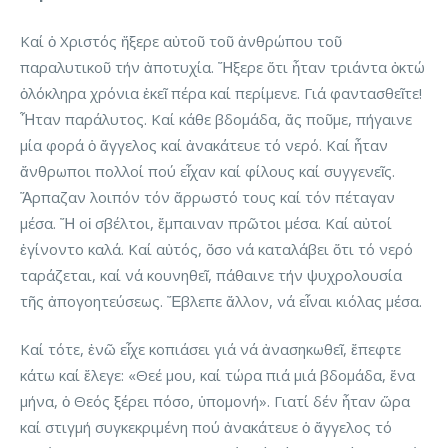
Καί ὁ Χριστός ἤξερε αὐτοῦ τοῦ ἀνθρώπου τοῦ
παραλυτικοῦ τήν ἀποτυχία. Ἤξερε ὅτι ἦταν τριάντα ὀκτώ
ὁλόκληρα χρόνια ἐκεῖ πέρα καί περίμενε. Γιά φαντασθεῖτε!
Ἦταν παράλυτος. Καί κάθε βδομάδα, ἄς ποῦμε, πήγαινε
μία φορά ὁ ἄγγελος καί ἀνακάτευε τό νερό. Καί ἦταν
ἄνθρωποι πολλοί πού εἶχαν καί φίλους καί συγγενεῖς.
Ἅρπαζαν λοιπόν τόν ἄρρωστό τους καί τόν πέταγαν
μέσα. Ἤ οἱ σβέλτοι, ἔμπαιναν πρῶτοι μέσα. Καί αὐτοί
ἐγίνοντο καλά. Καί αὐτός, ὅσο νά καταλάβει ὅτι τό νερό
ταράζεται, καί νά κουνηθεῖ, πάθαινε τήν ψυχρολουσία
τῆς ἀπογοητεύσεως. Ἔβλεπε ἄλλον, νά εἶναι κιόλας μέσα.
Καί τότε, ἐνῶ εἶχε κοπιάσει γιά νά ἀνασηκωθεῖ, ἔπεφτε
κάτω καί ἔλεγε: «Θεέ μου, καί τώρα πιά μιά βδομάδα, ἕνα
μήνα, ὁ Θεός ξέρει πόσο, ὑπομονή». Γιατί δέν ἦταν ὥρα
καί στιγμή συγκεκριμένη πού ἀνακάτευε ὁ ἄγγελος τό