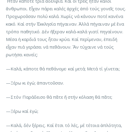
Ἦταν κάποτε τρία ἀδέλφια. Καί οἱ τρεῖς ἦταν καλοί
ἄνθρωποι. Εἶχαν πάρει καλές ἀρχές ἀπό τούς γονεῖς τους.
Προχωροῦσαν πολύ καλά. Χωρίς νά κάνουν ποτέ κανένα
κακό. Καί στήν Ἐκκλησία πήγαιναν. Ἀλλά πήγαιναν μέ ἕνα
τρόπο παθητικό. Δέν ἤξεραν καλά-καλά γιατί πηγαίνουν.
Μέσα ἡ καρδιά τους ἦταν κρύα. Καί περίμεναν, ἐπειδή
εἶχαν πιά γεράσει νά πεθάνουν. Ἄν τύχαινε νά τούς
ρωτήσει κανείς:
—Καλά, κάποτε θά πεθάνομε· καί μετά; Μετά τί γίνεται;
—Ξέρω κι ἐγώ; ἀπαντοῦσαν.
—Στόν Παράδεισο θά πᾶτε ἤ στήν κόλαση θά πᾶτε;
—Ξέρω καί ἐγώ;
—Καλά, δέν ξέρεις. Καί ἔτσι τό λές, μέ τέτοια ἁπλότητα,