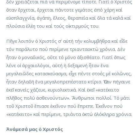
δέν χρειάζεται πιά νά περιμένομε τίποτε. Γιατί ὁ Χριστός
ὅταν ἔρχεται, ἔρχεται πάντοτε γεμάτος ἀπό χάρη καί
εὐσπλαγχνία, ἀγάπη, ἔλεος, θεραπεία καί ὅλα τά καλά καί
πλούσια ἐλέη του καί τούς οἰκτιρμούς του.
Πῆγε λοιπόν ὁ Χριστός σ’ αὐτή τήν κολυμβήθρα καί εἶδε
τόν παράλυτο πού περίμενε τριανταοκτώ χρόνια. Δέν
ἦταν ὁ μοναδικός, οὔτε τό μόνο ἀξιοθέατο. Γιατί ὅπως
λένε οἱ ἀρχαιολόγοι, αὐτή ἡ δεξαμενή ἦταν ἕνα
μεγαλειῶδες κατασκεύασμα, εἶχε πέντε στοές μέ κολῶνες,
ἦταν δηλαδή ἕνα μεγαλοπρεπέστατο κτίριο. Ὅταν πήγαινε
ἐκεῖ κανείς χάζευε, κυριολεκτικά. Καί ἐκεῖ «κατέκειτο
πλῆθος πολύ ἀσθενούντων». Ἄνθρωποι πολλοί. Τό μάτι
τοῦ Χριστοῦ ἔπιασε ἐκεῖνον πού ἔπρεπε. Ἐκεῖνον πού
«κατέκειτο» καί περίμενε, τριάντα ὀκτώ ὁλόκληρα χρόνια.
Ἀνάμεσά μας ὁ Χριστός