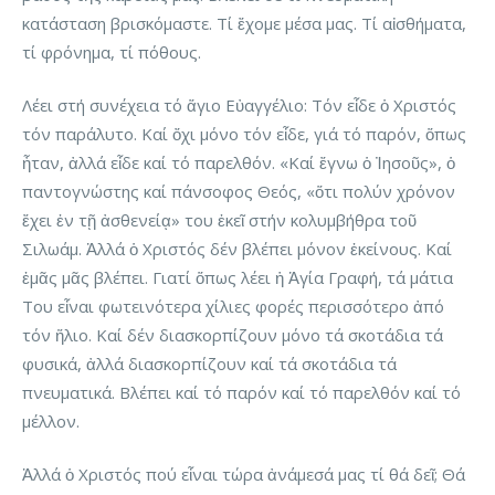
κατάσταση βρισκόμαστε. Τί ἔχομε μέσα μας. Τί αἰσθήματα,
τί φρόνημα, τί πόθους.
Λέει στή συνέχεια τό ἅγιο Εὐαγγέλιο: Τόν εἶδε ὁ Χριστός
τόν παράλυτο. Καί ὄχι μόνο τόν εἶδε, γιά τό παρόν, ὅπως
ἦταν, ἀλλά εἶδε καί τό παρελθόν. «Καί ἔγνω ὁ Ἰησοῦς», ὁ
παντογνώστης καί πάνσοφος Θεός, «ὅτι πολύν χρόνον
ἔχει ἐν τῇ ἀσθενείᾳ» του ἐκεῖ στήν κολυμβήθρα τοῦ
Σιλωάμ. Ἀλλά ὁ Χριστός δέν βλέπει μόνον ἐκείνους. Καί
ἐμᾶς μᾶς βλέπει. Γιατί ὅπως λέει ἡ Ἁγία Γραφή, τά μάτια
Του εἶναι φωτεινότερα χίλιες φορές περισσότερο ἀπό
τόν ἥλιο. Καί δέν διασκορπίζουν μόνο τά σκοτάδια τά
φυσικά, ἀλλά διασκορπίζουν καί τά σκοτάδια τά
πνευματικά. Βλέπει καί τό παρόν καί τό παρελθόν καί τό
μέλλον.
Ἀλλά ὁ Χριστός πού εἶναι τώρα ἀνάμεσά μας τί θά δεῖ; Θά