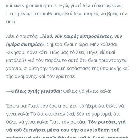
καί ἐκείνη; ὁπωσδήποτε. Ἐγώ, γιατί δέν τά καταφέρνω;
Γιατί μένω; Γιατί κάθομαι;» Καί δέν μπορεῖς νά βρεῖς τήν
αἰτία.
Λέει ὁ Χριστός: «
Ἰδού, νῦν καιρός εὐπρόσδεκτος, νῦν
ἡμέρα σωτηρίας
». Σήμερα εἶναι ἡ ὥρα. Μήν κάθεσαι.
Κινήσου. Κάνε κάτι. Πῶς μᾶς τό λέει; Πῆγε, εἶδε καί
κατάλαβε γιά τόν παράλυτο αὐτό ὅτι εἶναι τριανταοχτώ
χρόνια, σ’ αὐτή τήν τραγική κατάσταση τῆς ὑπομονῆς καί
τῆς ἀναμονῆς. Καί τόν ἐρώτησε:
—
Θέλεις ὑγιής γενέσθαι;
Θέλεις νά γίνεις καλά;
Ἐρώτημα: Γιατί τόν ἐρώτησε; Δέν τό ἤξερε ὅτι θέλει νά
γίνει καλά; Τό ὅτι στεκόταν ἐκεῖ, δέν τό μαρτυρεῖ, ὅτι
θέλει νά γίνει καλά; Γιατί τόν ρωτάει;
Τόν ρωτάει, γιά
νά τοῦ ξυπνήσει μέσα του τήν συναίσθηση τοῦ
τρόπου μέ τόν ὁποῖο θά γίνει καλά. Γιατί μπροστά