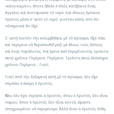
«κάτα καιρόν», ὅποτε ἤθελε ὁ Θεός κατέβαινε ἕνας
ἄγγελος καί ἀνετάρασσε τό νερό. Καί ὅποιος ἔμπαινε
πρῶτος μέσα σ’ αὐτό τό νερό, γινόταν καλά, ἀπό ὅτι
νόσημα καί ἄν εἶχε.
Σ’ αὐτή λοιπόν τήν κολυμβήθρα, μέ τό ἁγίασμα, εἶχε πάει
καί περίμενε νά θεραπευθεῖ μαζί μέ ὅλους τούς ἄλλους
καί ἕνας παράλυτος. Καί ἔμενε ἐκεῖ περιμένοντας τριάντα
ὀκτώ χρόνια. Περίμενε. Περίμενε. Τριάντα ὀκτώ ὁλόκληρα
χρόνια. Περίμενε… Γιατί;
Γιατί ἀπό τήν δεξαμενή αὐτή μέ τό ἁγίασμα, δέν εἶχε
περάσει ὁ ἀκόμη ὁ Χριστός.
Ὅπου δέν ἔχει περάσει ὁ Χριστός, ὅπου ὁ Χριστός δέν εἶναι
παρών, ὅπου ὁ Χριστός δέν εἶναι κοντά, εἴμαστε
ὑποχρεωμένοι νά περιμένομε. Ἀλλά ὅταν ὁ Χριστός ἔλθη,