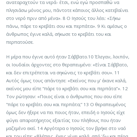
αναταραχτούν τα νερά- έτσι, ενώ εγώ προσπαθώ να
πλησιάσω μόνος μου, πάντοτε κάποιος άλλος κατεβαίνει
στο νερό πριν από μένα». 8 Ο Ιησούς του λέει: «Σήκω
πάνω, πάρε το κρεβάτι σου και περπάτα». 9 Κι αμέσως ο
άνθρωπος έγινε καλά, σήκωσε το κρεβάτι του και
περπατούσε.
Η μέρα που έγινε αυτό ήταν Σάββατο.10 Έλεγαν, λοιπόν,
οι Ιουδαίοι άρχοντες στο θεραπευμένο: «Είναι Σάββατο,
και δεν επιτρέπεται να σηκώνεις το κρεβάτι σου». 11
Αυτός όμως τους απάντησε: «Εκείνος που μ’ έκανε καλά,
εκείνος μου είπε “πάρε το κρεβάτι σου και περπάτα”». 12
Τον ρώτησαν: «Ποιος είναι ο άνθρωπος που σου είπε
“πάρε το κρεβάτι σου και περπάτα;” 13 Ο θεραπευμένος
όμως δεν ήξερε να πει ποιος ήταν, επειδή ο Ιησούς είχε
φύγει απαρατήρητος εξαιτίας του πλήθους που ήταν
μαζεμένο εκεί. 14 Αργότερα ο Ιησούς τον βρήκε στο ναό
και του είπε: «Βλέπεις, έχεις γίνει καλά, από ’δω και πέρα