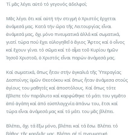
Τί μᾶς λέγει αὐτό τό γεγονός ἀδελφοί;
Μᾶς λέγει ὅτι καί αὐτή τήν στιγμή ὁ Χριστός ἔρχεται
ἀνάμεσά μας. Κατά τήν ὥρα τῆς Λειτουργίας εἶναι
ἀνάμεσά μας, ὄχι μόνο πνευματικά ἀλλά καί σωματικά,
γιατί τώρα πού ἔχει εὐλογηθεῖ ὁ ἅγιος Ἄρτος καί ὁ οἶνος
καί ἔχουν γίνει τό σῶμα καί τό αἷμα τοῦ Κυρίου ἡμῶν
Ἰησοῦ Χριστοῦ, ὁ Χριστός εἶναι παρών ἀνάμεσά μας.
Καί σωματικά, ὅπως ἦταν στήν ἀγκαλιά τῆς Ὑπεραγίας
Δεσποίνης ὑμῶν Θεοτόκου καί ὅπως ἦταν ἀνάμεσα στούς
ἁγίους του μαθητές καί ἀποστόλους. Καί ὅπως τότε
ἔβλεπε τόν παράλυτο καί καρφώθηκε τό μάτι του γεμᾶτο
ἀπό ἀγάπη καί ἀπό εὐσπλαγχνία ἀπάνω του, ἔτσι καί
τώρα εἶναι ἀνάμεσά μας καί τό μάτι του μᾶς βλέπει.
Βλέπει, ὄχι τά ἔξω μόνο, βλέπει καί τά ἔσω. Βλέπει τό
βάθος τῆς καρδιᾶς μας. Βλέπει σέ τί πνευματική