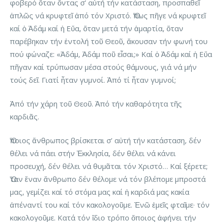
φοβερό ὅταν ὄντας σ’ αὐτή τήν κατάσταση, προσπαθεῖ
ἁπλῶς νά κρυφτεῖ ἀπό τόν Χριστό. Ὅπως πῆγε νά κρυφτεῖ
καί ὁ Ἀδάμ καί ἡ Εὔα, ὅταν μετά τήν ἁμαρτία, ὅταν
παρέβηκαν τήν ἐντολή τοῦ Θεοῦ, ἄκουσαν τήν φωνή του
πού φώναζε: «Ἀδάμ, Ἀδάμ ποῦ εἶσαι;» Καί ὁ Ἀδάμ καί ἡ Εὔα
πῆγαν καί τρύπωσαν μέσα στούς θάμνους, γιά νά μήν
τούς δεῖ. Γιατί ἦταν γυμνοί. Ἀπό τί ἦταν γυμνοί;
Ἀπό τήν χάρη τοῦ Θεοῦ. Ἀπό τήν καθαρότητα τῆς
καρδιᾶς.
Ὅποιος ἄνθρωπος βρίσκεται σ’ αὐτή τήν κατάσταση, δέν
θέλει νά πάει στήν Ἐκκλησία, δέν θέλει νά κάνει
προσευχή, δέν θέλει νά θυμᾶται τόν Χριστό… Καί ξέρετε;
Ὅταν ἕναν ἄνθρωπο δέν θέλομε νά τόν βλέπομε μπροστά
μας, γεμίζει καί τό στόμα μας καί ἡ καρδιά μας κακία
ἀπέναντί του καί τόν κακολογοῦμε. Ἐνῶ ἐμεῖς φταῖμε· τόν
κακολογοῦμε. Κατά τόν ἴδιο τρόπο ὅποιος ἀφήνει τήν