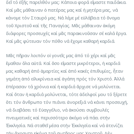
δεῖ τό ἑξῆς παρελθόν μας: Κάποια φορά εἴμαστε παιδάκια.
Καί μᾶς μάθαιναν ὁ πατέρας μας καί ἡ μητέρα μας, νά
κάνομε τόν Σταυρό μας. Νά λέμε μέ εὐλάβεια τό ὄνομα
τοῦ Χριστοῦ καί τῆς Παναγίας. Μᾶς μάθαιναν ἀκόμη
διάφορες προσευχές καί μᾶς παρακινοῦσαν σέ καλά ἔργα.
Καί μᾶς φύτευαν τόν πόθο νά ἔχομε καθαρή καρδιά.
Μᾶς πῆραν λοιπόν οἱ γονεῖς μας ἀπό τό χέρι καί μᾶς
ἔμαθαν ὅλα αὐτά. Καί ὅσο εἴμαστε μικρότεροι, ἡ καρδιά
μας καθαρή ἀπό ἁμαρτίες καί ἀπό κακές ἐπιθυμίες, ἦταν
γεμάτη ἀπό εἰλικρίνεια καί ἀγάπη πρός τόν Χριστό. Ἀλλά
ἐπέρασαν τά χρόνια καί ἡ καρδιά ἄρχισε νά μολύνεται.
Καί ὅταν ἡ καρδιά μολύνεται, τότε ἀδελφοί μου τό ξέρετε
ὅτι τόν ἄνθρωπο τόν πιάνει ἀνορεξιά νά κάνει προσευχή,
νά διαβάσει τό Εὐαγγέλιο, νά ἀκούσει συμβουλές
πνευματικές καί περισσότερο ἀκόμα νά πάει στήν
Ἐκκλησία. Νά σταθεῖ μέσα στήν Ἐκκλησία καί νά ἀτενίζει
τήν ἄχραντη εἰκόνα τοῦ σωτῆρος μας Χριστοῦ. Δέν