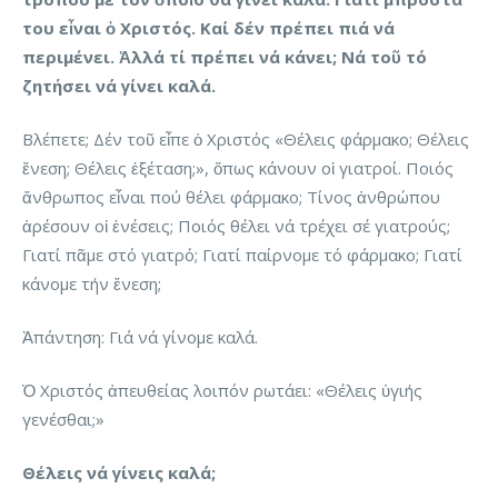
του εἶναι ὁ Χριστός. Καί δέν πρέπει πιά νά
περιμένει. Ἀλλά τί πρέπει νά κάνει; Νά τοῦ τό
ζητήσει νά γίνει καλά.
Βλέπετε; Δέν τοῦ εἶπε ὁ Χριστός «Θέλεις φάρμακο; Θέλεις
ἔνεση; Θέλεις ἐξέταση;», ὅπως κάνουν οἱ γιατροί. Ποιός
ἄνθρωπος εἶναι πού θέλει φάρμακο; Τίνος ἀνθρώπου
ἀρέσουν οἱ ἐνέσεις; Ποιός θέλει νά τρέχει σέ γιατρούς;
Γιατί πᾶμε στό γιατρό; Γιατί παίρνομε τό φάρμακο; Γιατί
κάνομε τήν ἔνεση;
Ἀπάντηση: Γιά νά γίνομε καλά.
Ὁ Χριστός ἀπευθείας λοιπόν ρωτάει: «Θέλεις ὑγιής
γενέσθαι;»
Θέλεις νά γίνεις καλά;