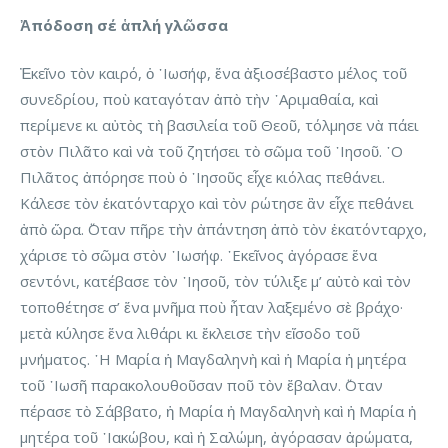
Ἀπόδοση σέ ἁπλή γλῶσσα
Ἐκεῖνο τὸν καιρό, ὁ ᾿Ιωσήφ, ἕνα ἀξιοσέβαστο μέλος τοῦ
συνεδρίου, ποὺ καταγόταν ἀπὸ τὴν ᾿Αριμαθαία, καὶ
περίμενε κι αὐτὸς τὴ βασιλεία τοῦ Θεοῦ, τόλμησε νὰ πάει
στὸν Πιλᾶτο καὶ νὰ τοῦ ζητήσει τὸ σῶμα τοῦ ᾿Ιησοῦ. ῾Ο
Πιλᾶτος ἀπόρησε ποὺ ὁ ᾿Ιησοῦς εἶχε κιόλας πεθάνει.
Κάλεσε τὸν ἑκατόνταρχο καὶ τὸν ρώτησε ἂν εἶχε πεθάνει
ἀπὸ ὥρα. ῞Οταν πῆρε τὴν ἀπάντηση ἀπὸ τὸν ἑκατόνταρχο,
χάρισε τὸ σῶμα στὸν ᾿Ιωσήφ. ᾿Εκεῖνος ἀγόρασε ἕνα
σεντόνι, κατέβασε τὸν ᾿Ιησοῦ, τὸν τύλιξε μ’ αὐτὸ καὶ τὸν
τοποθέτησε σ’ ἕνα μνῆμα ποὺ ἦταν λαξεμένο σὲ βράχο·
μετὰ κύλησε ἕνα λιθάρι κι ἔκλεισε τὴν εἴσοδο τοῦ
μνήματος. ῾Η Μαρία ἡ Μαγδαληνὴ καὶ ἡ Μαρία ἡ μητέρα
τοῦ ᾿Ιωσῆ παρακολουθοῦσαν ποῦ τὸν ἔβαλαν. ῞Οταν
πέρασε τὸ Σάββατο, ἡ Μαρία ἡ Μαγδαληνὴ καὶ ἡ Μαρία ἡ
μητέρα τοῦ ᾿Ιακώβου, καὶ ἡ Σαλώμη, ἀγόρασαν ἀρώματα,