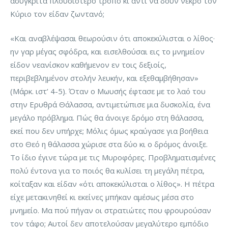
ασύγκριτα πλουσιότερο τρόπο κι αντί να δουν νεκρό τον
Κύριο τον είδαν ζωντανό;
«Και αναβλέψασαι θεωρούσιν ότι αποκεκύλισται ο λίθος·
ην γαρ μέγας σφόδρα, και εισελθούσαι εις το μνημείον
είδον νεανίσκον καθήμενον εν τοις δεξιοίς,
περιβεβλημένον στολήν λευκήν, και εξεθαμβήθησαν»
(Μάρκ. ιστ’ 4-5). Όταν ο Μωυσής έφτασε με το λαό του
στην Ερυθρά Θάλασσα, αντιμετώπισε μια δυσκολία, ένα
μεγάλο πρόβλημα. Πώς θα άνοιγε δρόμο στη θάλασσα,
εκεί που δεν υπήρχε; Μόλις όμως κραύγασε για βοήθεια
στο Θεό η θάλασσα χώρισε στα δύο κι ο δρόμος άνοιξε.
Το ίδιο έγινε τώρα με τις Μυροφόρες. Προβληματισμένες
πολύ έντονα για το ποιός θα κυλίσει τη μεγάλη πέτρα,
κοίταξαν και είδαν «ότι αποκεκύλισται ο λίθος». Η πέτρα
είχε μετακινηθεί κι εκείνες μπήκαν αμέσως μέσα στο
μνημείο. Μα πού πήγαν οι στρατιώτες που φρουρούσαν
τον τάφο; Αυτοί δεν αποτελούσαν μεγαλύτερο εμπόδιο