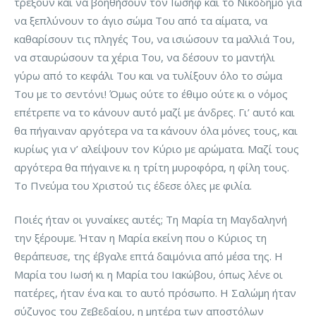
τρέξουν και να βοηθήσουν τον Ιωσήφ και το Νικόδημο για
να ξεπλύνουν το άγιο σώμα Του από τα αίματα, να
καθαρίσουν τις πληγές Του, να ισιώσουν τα μαλλιά Του,
να σταυρώσουν τα χέρια Του, να δέσουν το μαντήλι
γύρω από το κεφάλι Του και να τυλίξουν όλο το σώμα
Του με το σεντόνι! Όμως ούτε το έθιμο ούτε κι ο νόμος
επέτρεπε να το κάνουν αυτό μαζί με άνδρες. Γι’ αυτό και
θα πήγαιναν αργότερα να τα κάνουν όλα μόνες τους, και
κυρίως για ν’ αλείψουν τον Κύριο με αρώματα. Μαζί τους
αργότερα θα πήγαινε κι η τρίτη μυροφόρα, η φίλη τους.
Το Πνεύμα του Χριστού τις έδεσε όλες με φιλία.
Ποιές ήταν οι γυναίκες αυτές; Τη Μαρία τη Μαγδαληνή
την ξέρουμε. Ήταν η Μαρία εκείνη που ο Κύριος τη
θεράπευσε, της έβγαλε επτά δαιμόνια από μέσα της. Η
Μαρία του Ιωσή κι η Μαρία του Ιακώβου, όπως λένε οι
πατέρες, ήταν ένα και το αυτό πρόσωπο. Η Σαλώμη ήταν
σύζυγος του Ζεβεδαίου, η μητέρα των αποστόλων