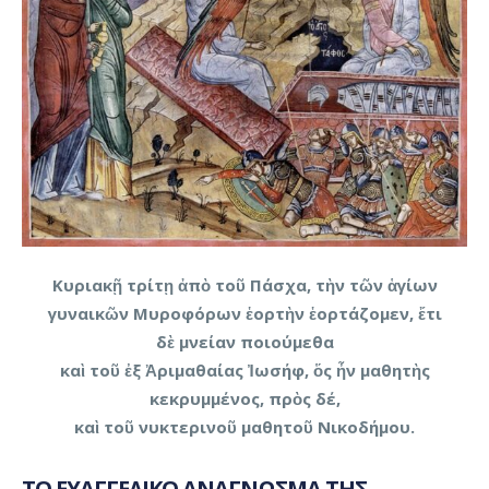
Κυριακῇ τρίτῃ
ἀπὸ τοῦ Πάσχα, τὴν τῶν ἁγίων
γυναικῶν Μυροφόρων ἑορτὴν ἑορτάζομεν, ἔτι
δὲ μνείαν ποιούμεθα
καὶ τοῦ
ἐξ Ἀριμαθαίας Ἰωσήφ, ὅς ἦν μαθητὴς
κεκρυμμένος, πρὸς δέ,
καὶ τοῦ νυκτερινοῦ μαθητοῦ Νικοδήμου.
ΤΟ ΕΥΑΓΓΕΛΙΚΟ ΑΝΑΓΝΩΣΜΑ ΤΗΣ