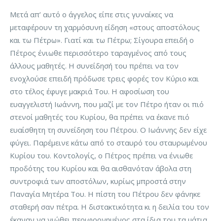
Μετά απ’ αυτό ο άγγελος είπε στις γυναίκες να
μεταφέρουν τη χαρμόσυνη είδηση «στους αποστόλους
και τω Πέτρω». Γιατί και τω Πέτρω; Σίγουρα επειδή ο
Πέτρος ένιωθε περισσότερο ταραγμένος από τους
άλλους μαθητές. Η συνείδησή του πρέπει να τον
ενοχλούσε επειδή πρόδωσε τρεις φορές τον Κύριο και
στο τέλος έφυγε μακριά Του. Η αφοσίωση του
ευαγγελιστή Ιωάννη, που μαζί με τον Πέτρο ήταν οι πιό
στενοί μαθητές του Κυρίου, θα πρέπει να έκανε πιό
ευαίσθητη τη συνείδηση του Πέτρου. Ο Ιωάννης δεν είχε
φύγει. Παρέμεινε κάτω από το σταυρό του σταυρωμένου
Κυρίου του. Κοντολογίς, ο Πέτρος πρέπει να ένιωθε
προδότης του Κυρίου και θα αισθανόταν άβολα στη
συντροφιά των αποστόλων, κυρίως μπροστά στην
Παναγία Μητέρα Του. Η πίστη του Πέτρου δεν φάνηκε
σταθερή σαν πέτρα. Η διστακτικότητα κι η δειλία του τον
έκαναν να νιώθει περιφρονημένος στα ίδια του τα μάτια.