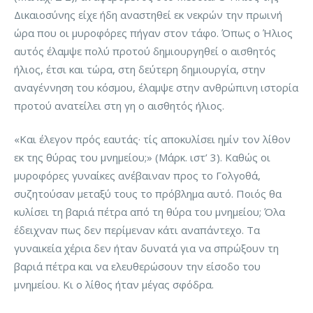
Δικαιοσύνης είχε ήδη αναστηθεί εκ νεκρών την πρωινή
ώρα που οι μυροφόρες πήγαν στον τάφο. Όπως ο Ήλιος
αυτός έλαμψε πολύ προτού δημιουργηθεί ο αισθητός
ήλιος, έτσι και τώρα, στη δεύτερη δημιουργία, στην
αναγέννηση του κόσμου, έλαμψε στην ανθρώπινη ιστορία
προτού ανατείλει στη γη ο αισθητός ήλιος.
«Και έλεγον πρός εαυτάς· τίς αποκυλίσει ημίν τον λίθον
εκ της θύρας του μνημείου;» (Μάρκ. ιστ’ 3). Καθώς οι
μυροφόρες γυναίκες ανέβαιναν προς το Γολγοθά,
συζητούσαν μεταξύ τους το πρόβλημα αυτό. Ποιός θα
κυλίσει τη βαριά πέτρα από τη θύρα του μνημείου; Όλα
έδειχναν πως δεν περίμεναν κάτι αναπάντεχο. Τα
γυναικεία χέρια δεν ήταν δυνατά για να σπρώξουν τη
βαριά πέτρα και να ελευθερώσουν την είσοδο του
μνημείου. Κι ο λίθος ήταν μέγας σφόδρα.