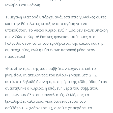
Ιακώβου και Ιωάννη.
Τί μεγάλη διαφορά υπάρχει ανάμεσα στις γυναίκες αυτές
και στην Εύα! Αυτές έτρεξαν από αγάπη για να
υπακούσουν το νεκρό Κύριο, ενώ η Εύα δεν έκανε υπακοή
στον Ζώντα Κύριο! Εκείνες φάνηκαν υπάκουες στο
Γολγοθά, στον τόπο του εγκλήματος, της κακίας και της
αιματοχυσίας, ενώ η Εύα έκανε παρακοή μέσα στον
παράδεισο!
«Και λίαν πρωί της μιας σαββάτων έρχονται επί το
μνημείον, ανατείλαντος του ηλίου» (Μάρκ. ιστ’ 2). Σ’
αυτό, ότι δηλαδή ήταν η πρώτη μέρα τής εβδομάδας όταν
αναστήθηκε ο Κύριος, η επόμενη μέρα του σαββάτου,
συμφωνούν όλοι οι ευαγγελιστές. Ο Μάρκος το
ξεκαθαρίζει καλύτερα: «και διαγενομένου του
σαββάτου…» (Μάρκ. ιστ’ 1), αφού είχε περάσει το