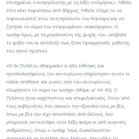
επισημαίνει ο ευαγγελιστής με τη λέξη «τολμήσας». Ήθελε
τότε κάτι παραπάνω από θάρρος. Ήθελε τόλμη το να
παρουσιαστεί στον αντιπρόσωπο του Καίσαρα και να
ζητήσει το σώμα του σταυρωμένου «κακούργου». Ο
Ιωσήφ όμως, με τη μεγαλοσύνη της ψυχής του, απέβαλε
το φόβο του κι απόδειξε πως ήταν πραγματικός μαθητής
του Ιησού Χριστού.
«Ο δε Πιλάτος εθαύμασεν ει ήδη τέθνηκε, και
προσκαλεσάμενος τον κεντυρίωνα επηρώτησεν αυτόν ει
πάλαι απέθανε· και γνούς από του κεντυρίωνος
εδωρήσατο το σώμα τω Ιωσήφ» (Μάρκ. ιε’ 44-45). Ο
Πιλάτος ήταν καχύποπτος και επιφυλακτικός. Ήταν από
τους κυβερνήτες που ασκούν την εξουσία τους με βία,
όπως με βία την είχε αποσπάσει από άλλους. Δεν
μπορούσε να πιστέψει ούτε λέξη ακόμα κι από ευγενείς
ανθρώπους, όπως ο Ιωσήφ. Ίσως δυσκολευόταν
πραγματικά να πιστέψει πως Εκείνος, που μόλις το