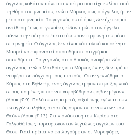
άγγελος καθόταν πάνω στην πέτρα που είχε κυλίσει από
τη θύρα του μνημείου, ενώ ο Μάρκος πως ο άγγελος ήταν
μέσα στο μνημείο. Το γεγονός αυτό όμως δεν έχει καμιά
αντίθεση. Ίσως οι γυναίκες είδαν πρώτα τον άγγελο
πάνω στην πέτρα κι έπειτα άκουσαν τη φωνή του μέσα
στο μνημείο. Ο άγγελος δεν είναι κάτι υλικό και ακίνητο.
Μπορεί να εμφανιστεί οποιαδήποτε στιγμή και
οπουδήποτε. Το γεγονός ότι ο Λουκάς αναφέρει δύο
αγγέλους, ενώ ο Ματθαίος κι ο Μάρκος έναν, δεν πρέπει
να φέρει σε σύγχυση τους πιστούς. Όταν γεννήθηκε ο
Κύριος στη Βηθλεέμ, ένας άγγελος εμφανίστηκε ξαφνικά
στους ποιμένες κι εκείνοι «εφοβήθησαν φόβον μέγαν»
(Λουκ. β’ 9), Πολύ σύντομα μετά, «εξαίφνης εγένετο συν
τω αγγέλω πλήθος στρατιάς ουρανίου αινούντων τον
Θεόν» (Λουκ. β’ 13). Στην ανάσταση του Κυρίου στο
Γολγοθά ίσως παρευρίσκονταν λεγεώνες αγγέλων του
Θεού. Γιατί πρέπει να εκπλαγούμε αν οι Μυροφόρες