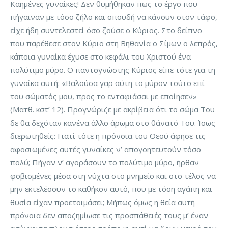
Καημένες γυναίκες! Δεν θυμήθηκαν πως το έργο που
πήγαιναν με τόσο ζήλο και σπουδή να κάνουν στον τάφο,
είχε ήδη συντελεστεί όσο ζούσε ο Κύριος. Στο δείπνο
που παρέθεσε στον Κύριο στη Βηθανία ο Σίμων ο λεπρός,
κάποια γυναίκα έχυσε στο κεφάλι του Χριστού ένα
πολύτιμο μύρο. Ο παντογνώστης Κύριος είπε τότε για τη
γυναίκα αυτή: «Βαλούσα γαρ αύτη το μύρον τούτο επί
του σώματός μου, προς το ενταφιάσαι με εποίησεν»
(Ματθ. κστ’ 12). Προγνώριζε με ακρίβεια ότι το σώμα Του
δε θα δεχόταν κανένα άλλο άρωμα στο θάνατό Του. Ίσως
διερωτηθείς: Γιατί τότε η πρόνοια του Θεού άφησε τις
αφοσιωμένες αυτές γυναίκες ν’ απογοητευτούν τόσο
πολύ; Πήγαν ν’ αγοράσουν το πολύτιμο μύρο, ήρθαν
φοβισμένες μέσα στη νύχτα στο μνημείο και στο τέλος να
μην εκτελέσουν το καθήκον αυτό, που με τόση αγάπη και
θυσία είχαν προετοιμάσει; Μήπως όμως η θεία αυτή
πρόνοια δεν αποζημίωσε τις προσπάθειές τους μ’ έναν