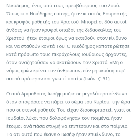
Νικόδημος, ένας από τους πρεσβύτερους του λαού.
Όπως κι ο Νικόδημος επίσης, ήταν κι αυτός θαυμαστής
και κρυφός μαθητής του Χριστού. Μπορεί οι δύο αυτοί
άνδρες να ήταν κρυφοί οπαδοί της διδασκαλίας του
Χριστού, ήταν έτοιμοι όμως να εκτεθούν στον κίνδυνο
και να σταθούν κοντά Του. Ο Νικόδημος κάποτε ρώτησε
κατά πρόσωπο τους πικρόχολους Ιουδαίους άρχοντες,
όταν αναζητούσαν να σκοτώσουν τον Χριστό: «Μη ο
νόμος ημών κρίνει τον άνθρωπον, εάν μη ακούση παρ’
αυτού πρότερον και γνω τί ποιεί;» (Iωάν. ζ’ 51).
Ο από Αριμαθαίας Ιωσήφ μπήκε σε μεγαλύτερο κίνδυνο
όταν αποφάσισε να πάρει το σώμα του Κυρίου, την ώρα
που οι στενοί μαθητές Του είχαν διασκορπιστεί, γιατί οι
Ιουδαίοι λύκοι που δολοφόνησαν τον ποιμένα, ήταν
έτοιμοι ανά πάσα στιγμή να επιπέσουν και στο ποίμνιο.
Το ότι αυτό που έκανε ο Ιωσήφ ήταν επικίνδυνο, το