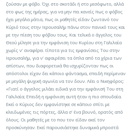
ζούσαν με φόβο. Όχι στο σκοτάδι ή στο μεσόφωτο, αλλά
στο φως της ημέρας, για να μην πει κανείς πως ο φόβος
έχει μεγάλα μάτια, πως οι μαθητές είδαν ζωντανό τον
Κύριό τους στην Ιερουσαλήμ πάνω στον πανικό τους και
με την πίεση του φόβου τους. Και τελικά ο άγγελος του
Θεού μίλησε για την εμφάνιση του Κυρίου στη Γαλιλαία
χωρίς ν’ αναφέρει τίποτα για τις εμφανίσεις Του στην
Ιερουσαλήμ, για ν’ αφαιρέσει τα όπλα από τα χέρια των
απίστων, που διαφορετικά θα ισχυρίζονταν πως οι
απόστολοι είχαν δει κάποιο φάντασμα, επειδή περίμεναν
με μεγάλη ψυχική αγωνία να τον δουν. Λέει ο Νικηφόρος:
«Γιατί ο άγγελος μιλάει ειδικά για την εμφάνισή Του στη
Γαλιλαία; Επειδή η εμφάνιση αυτή ήταν η πιο σπουδαία.
Εκεί ο Κύριος δεν εμφανίστηκε σε κάποιο σπίτι με
κλειδωμένες τις πόρτες, άλλα σ’ ένα βουνό, ορατός από
όλους. Οι μαθητές με το που τον είδαν εκεί τον
προσκύνησαν. Εκεί παρουσιάστηκε δυναμικά μπροστά