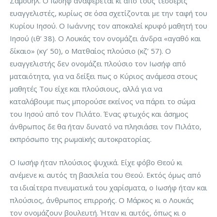
Σαμουήλ. Ο Ιωσήφ αναφέρεται κι από τους τέσσερις
ευαγγελιστές, κυρίως σε όσα σχετίζονται με την ταφή του
Κυρίου Ιησού. Ο Ιωάννης τον αποκαλεί κρυφό μαθητή του
Ιησού (ιθ’ 38). Ο Λουκάς τον ονομάζει άνδρα «αγαθό και
δίκαιο» (κγ’ 50), ο Ματθαίος πλούσιο (κζ’ 57). Ο
ευαγγελιστής δεν ονομάζει πλούσιο τον Ιωσήφ από
ματαιότητα, για να δείξει πως ο Κύριος ανάμεσα στους
μαθητές Του είχε και πλούσιους, αλλά για να
καταλάβουμε πως μπορούσε εκείνος να πάρει το σώμα
του Ιησού από τον Πιλάτο. Ένας φτωχός και άσημος
άνθρωπος δε θα ήταν δυνατό να πλησιάσει τον Πιλάτο,
εκπρόσωπο της ρωμαϊκής αυτοκρατορίας.
Ο Ιωσήφ ήταν πλούσιος ψυχικά. Είχε φόβο Θεού κι
ανέμενε κι αυτός τη βασιλεία του Θεού. Εκτός όμως από
τα ιδιαίτερα πνευματικά του χαρίσματα, ο Ιωσήφ ήταν και
πλούσιος, άνθρωπος επιρροής. Ο Μάρκος κι ο Λουκάς
τον ονομάζουν βουλευτή. Ήταν κι αυτός, όπως κι ο