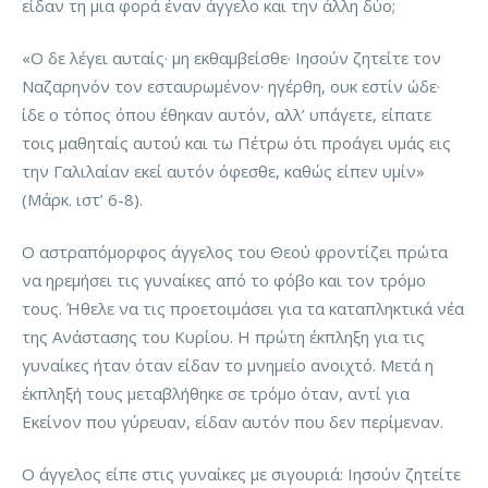
είδαν τη μια φορά έναν άγγελο και την άλλη δύο;
«Ο δε λέγει αυταίς· μη εκθαμβείσθε· Ιησούν ζητείτε τον
Ναζαρηνόν τον εσταυρωμένον· ηγέρθη, ουκ εστίν ώδε·
ίδε ο τόπος όπου έθηκαν αυτόν, αλλ’ υπάγετε, είπατε
τοις μαθηταίς αυτού και τω Πέτρω ότι προάγει υμάς εις
την Γαλιλαίαν εκεί αυτόν όφεσθε, καθώς είπεν υμίν»
(Μάρκ. ιστ’ 6-8).
Ο αστραπόμορφος άγγελος του Θεού φροντίζει πρώτα
να ηρεμήσει τις γυναίκες από το φόβο και τον τρόμο
τους. Ήθελε να τις προετοιμάσει για τα καταπληκτικά νέα
της Ανάστασης του Κυρίου. Η πρώτη έκπληξη για τις
γυναίκες ήταν όταν είδαν το μνημείο ανοιχτό. Μετά η
έκπληξή τους μεταβλήθηκε σε τρόμο όταν, αντί για
Εκείνον που γύρευαν, είδαν αυτόν που δεν περίμεναν.
Ο άγγελος είπε στις γυναίκες με σιγουριά: Ιησούν ζητείτε