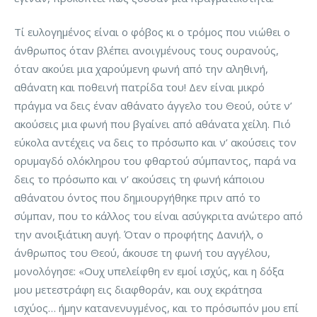
Τί ευλογημένος είναι ο φόβος κι ο τρόμος που νιώθει ο
άνθρωπος όταν βλέπει ανοιγμένους τους ουρανούς,
όταν ακούει μια χαρούμενη φωνή από την αληθινή,
αθάνατη και ποθεινή πατρίδα του! Δεν είναι μικρό
πράγμα να δεις έναν αθάνατο άγγελο του Θεού, ούτε ν’
ακούσεις μια φωνή που βγαίνει από αθάνατα χείλη. Πιό
εύκολα αντέχεις να δεις το πρόσωπο και ν’ ακούσεις τον
ορυμαγδό ολόκληρου του φθαρτού σύμπαντος, παρά να
δεις το πρόσωπο και ν’ ακούσεις τη φωνή κάποιου
αθάνατου όντος που δημιουργήθηκε πριν από το
σύμπαν, που το κάλλος του είναι ασύγκριτα ανώτερο από
την ανοιξιάτικη αυγή. Όταν ο προφήτης Δανιήλ, ο
άνθρωπος του Θεού, άκουσε τη φωνή του αγγέλου,
μονολόγησε: «Ουχ υπελείφθη εν εμοί ισχύς, και η δόξα
μου μετεστράφη εις διαφθοράν, και ουχ εκράτησα
ισχύος… ήμην κατανενυγμένος, και το πρόσωπόν μου επί