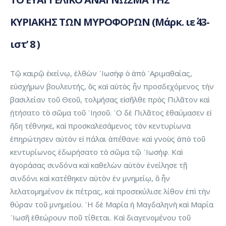
ΚΥΡΙΑΚΗΣ ΤΩΝ ΜΥΡΟΦΟΡΩΝ (Μάρκ. ιε΄ 43-
ιστ’ 8 )
Τῷ καιρῷ ἐκείνῳ, ἐλθὼν ᾿Ιωσὴφ ὁ ἀπὸ ᾿Αριμαθαίας,
εὐσχήμων βουλευτής, ὃς καὶ αὐτὸς ἦν προσδεχόμενος τὴν
βασιλείαν τοῦ Θεοῦ, τολμήσας εἰσῆλθε πρὸς Πιλᾶτον καὶ
ᾐτήσατο τὸ σῶμα τοῦ ᾿Ιησοῦ. ῾Ο δὲ Πιλᾶτος ἐθαύμασεν εἰ
ἤδη τέθνηκε, καὶ προσκαλεσάμενος τὸν κεντυρίωνα
ἐπηρώτησεν αὐτὸν εἰ πάλαι ἀπέθανε· καὶ γνοὺς ἀπὸ τοῦ
κεντυρίωνος ἐδωρήσατο τὸ σῶμα τῷ ᾿Ιωσήφ. Καὶ
ἀγοράσας σινδόνα καὶ καθελὼν αὐτὸν ἐνείλησε τῇ
σινδόνι καὶ κατέθηκεν αὐτὸν ἐν μνημείῳ, ὃ ἦν
λελατομημένον ἐκ πέτρας, καὶ προσεκύλισε λίθον ἐπὶ τὴν
θύραν τοῦ μνημείου. ῾Η δὲ Μαρία ἡ Μαγδαληνὴ καὶ Μαρία
᾿Ιωσῆ ἐθεώρουν ποῦ τίθεται. Καὶ διαγενομένου τοῦ