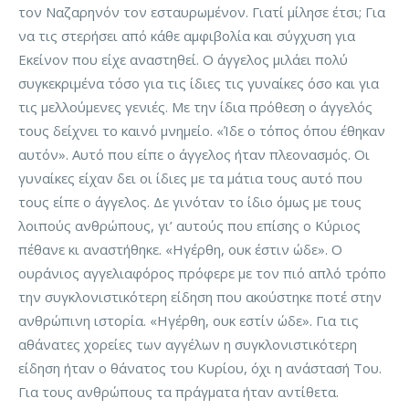
τον Ναζαρηνόν τον εσταυρωμένον. Γιατί μίλησε έτσι; Για
να τις στερήσει από κάθε αμφιβολία και σύγχυση για
Εκείνον που είχε αναστηθεί. Ο άγγελος μιλάει πολύ
συγκεκριμένα τόσο για τις ίδιες τις γυναίκες όσο και για
τις μελλούμενες γενιές. Με την ίδια πρόθεση ο άγγελός
τους δείχνει το καινό μνημείο. «Ίδε ο τόπος όπου έθηκαν
αυτόν». Αυτό που είπε ο άγγελος ήταν πλεονασμός. Οι
γυναίκες είχαν δει οι ίδιες με τα μάτια τους αυτό που
τους είπε ο άγγελος. Δε γινόταν το ίδιο όμως με τους
λοιπούς ανθρώπους, γι’ αυτούς που επίσης ο Κύριος
πέθανε κι αναστήθηκε. «Ηγέρθη, ουκ έστιν ώδε». Ο
ουράνιος αγγελιαφόρος πρόφερε με τον πιό απλό τρόπο
την συγκλονιστικότερη είδηση που ακούστηκε ποτέ στην
ανθρώπινη ιστορία. «Ηγέρθη, ουκ εστίν ώδε». Για τις
αθάνατες χορείες των αγγέλων η συγκλονιστικότερη
είδηση ήταν ο θάνατος του Κυρίου, όχι η ανάστασή Του.
Για τους ανθρώπους τα πράγματα ήταν αντίθετα.