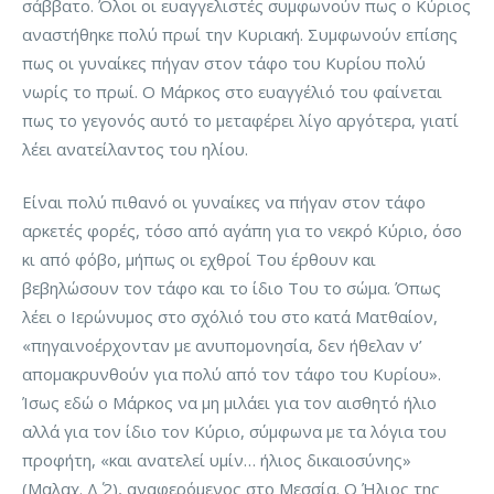
σάββατο. Όλοι οι ευαγγελιστές συμφωνούν πως ο Κύριος
αναστήθηκε πολύ πρωί την Κυριακή. Συμφωνούν επίσης
πως οι γυναίκες πήγαν στον τάφο του Κυρίου πολύ
νωρίς το πρωί. Ο Μάρκος στο ευαγγέλιό του φαίνεται
πως το γεγονός αυτό το μεταφέρει λίγο αργότερα, γιατί
λέει ανατείλαντος του ηλίου.
Είναι πολύ πιθανό οι γυναίκες να πήγαν στον τάφο
αρκετές φορές, τόσο από αγάπη για το νεκρό Κύριο, όσο
κι από φόβο, μήπως οι εχθροί Του έρθουν και
βεβηλώσουν τον τάφο και το ίδιο Του το σώμα. Όπως
λέει ο Ιερώνυμος στο σχόλιό του στο κατά Ματθαίον,
«πηγαινοέρχονταν με ανυπομονησία, δεν ήθελαν ν’
απομακρυνθούν για πολύ από τον τάφο του Κυρίου».
Ίσως εδώ ο Μάρκος να μη μιλάει για τον αισθητό ήλιο
αλλά για τον ίδιο τον Κύριο, σύμφωνα με τα λόγια του
προφήτη, «και ανατελεί υμίν… ήλιος δικαιοσύνης»
(Μαλαχ. Δ΄ 2), αναφερόμενος στο Μεσσία. Ο Ήλιος της