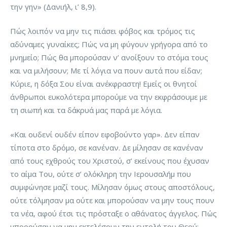
την γην» (Δανιήλ, ι’ 8,9).
Πώς λοιπόν να μην τις πιάσει φόβος και τρόμος τις
αδύναμες γυναίκες; Πώς να μη φύγουν γρήγορα από το
μνημείο; Πώς θα μπορούσαν ν’ ανοίξουν το στόμα τους
και να μιλήσουν; Με τί λόγια να πουν αυτά που είδαν;
Κύριε, η δόξα Σου είναι ανέκφραστη! Εμείς οι θνητοί
άνθρωποι ευκολότερα μπορούμε να την εκφράσουμε με
τη σιωπή και τα δάκρυά μας παρά με λόγια.
«Και ουδενί ουδέν είπον εφοβούντο γαρ». Δεν είπαν
τίποτα στο δρόμο, σε κανέναν. Δε μίλησαν σε κανέναν
από τους εχθρούς του Χριστού, σ’ εκείνους που έχυσαν
το αίμα Του, ούτε σ’ ολόκληρη την Ιερουσαλήμ που
συμφώνησε μαζί τους. Μίλησαν όμως στους αποστόλους,
ούτε τόλμησαν μα ούτε και μπορούσαν να μην τους πουν
τα νέα, αφού έτσι τις πρόσταξε ο αθάνατος άγγελος. Πώς
μπορούσαν να μην εκτελέσουν την εντολή του Θεού;