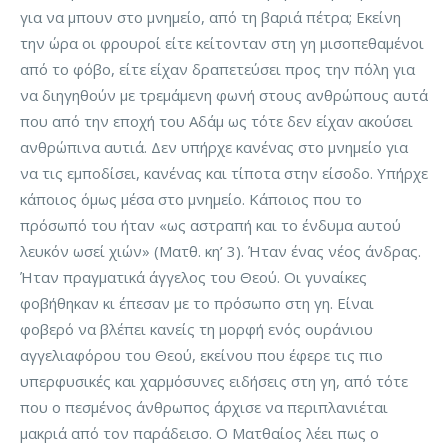
για να μπουν στο μνημείο, από τη βαριά πέτρα; Εκείνη
την ώρα οι φρουροί είτε κείτονταν στη γη μισοπεθαμένοι
από το φόβο, είτε είχαν δραπετεύσει προς την πόλη για
να διηγηθούν με τρεμάμενη φωνή στους ανθρώπους αυτά
που από την εποχή του Αδάμ ως τότε δεν είχαν ακούσει
ανθρώπινα αυτιά. Δεν υπήρχε κανένας στο μνημείο για
να τις εμποδίσει, κανένας και τίποτα στην είσοδο. Υπήρχε
κάποιος όμως μέσα στο μνημείο. Κάποιος που το
πρόσωπό του ήταν «ως αστραπή και το ένδυμα αυτού
λευκόν ωσεί χιών» (Ματθ. κη’ 3). Ήταν ένας νέος άνδρας.
Ήταν πραγματικά άγγελος του Θεού. Οι γυναίκες
φοβήθηκαν κι έπεσαν με το πρόσωπο στη γη. Είναι
φοβερό να βλέπει κανείς τη μορφή ενός ουράνιου
αγγελιαφόρου του Θεού, εκείνου που έφερε τις πιο
υπερφυσικές και χαρμόσυνες ειδήσεις στη γη, από τότε
που ο πεσμένος άνθρωπος άρχισε να περιπλανιέται
μακριά από τον παράδεισο. Ο Ματθαίος λέει πως ο