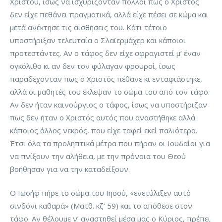
Χριστού, ίσως να ισχυρίζονταν πολλοί πως ο Χριστός
δεν είχε πεθάνει πραγματικά, αλλά είχε πέσει σε κώμα και
μετά ανέκτησε τις αισθήσεις του. Κάτι τέτοιο
υποστήριξαν τελευταία ο Σλαϊερμάχερ και κάποιοι
προτεστάντες. Αν ο τάφος δεν είχε σφραγιστεί μ’ έναν
ογκόλιθο κι αν δεν τον φύλαγαν φρουροί, ίσως
παραδέχονταν πως ο Χριστός πέθανε κι ενταφιάστηκε,
αλλά οι μαθητές του έκλεψαν το σώμα του από τον τάφο.
Αν δεν ήταν καινούργιος ο τάφος, ίσως να υποστήριζαν
πως δεν ήταν ο Χριστός αυτός που αναστήθηκε αλλά
κάποιος άλλος νεκρός, που είχε ταφεί εκεί παλιότερα.
Έτσι όλα τα προληπτικά μέτρα που πήραν οι Ιουδαίοι για
να πνίξουν την αλήθεια, με την πρόνοια του Θεού
βοήθησαν για να την καταδείξουν.
Ο Ιωσήφ πήρε το σώμα του Ιησού, «ενετύλιξεν αυτό
σινδόνι καθαρά» (Ματθ. κζ’ 59) και το απόθεσε στον
τάφο. Αν θέλουμε ν’ αναστηθεί μέσα μας ο Κύριος, πρέπει