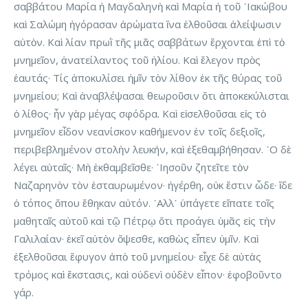
σαββάτου Μαρία ἡ Μαγδαληνὴ καὶ Μαρία ἡ τοῦ ᾿Ιακώβου
καὶ Σαλώμη ἠγόρασαν ἀρώματα ἵνα ἐλθοῦσαι ἀλείψωσιν
αὐτὸν. Καὶ λίαν πρωῒ τῆς μιᾶς σαββάτων ἔρχονται ἐπὶ τὸ
μνημεῖον, ἀνατείλαντος τοῦ ἡλίου. Καὶ ἔλεγον πρὸς
ἑαυτάς· Τίς ἀποκυλίσει ἡμῖν τὸν λίθον ἐκ τῆς θύρας τοῦ
μνημείου; Καὶ ἀναβλέψασαι θεωροῦσιν ὅτι ἀποκεκύλισται
ὁ λίθος· ἦν γὰρ μέγας σφόδρα. Καὶ εἰσελθοῦσαι εἰς τὸ
μνημεῖον εἶδον νεανίσκον καθήμενον ἐν τοῖς δεξιοῖς,
περιβεβλημένον στολὴν λευκήν, καὶ ἐξεθαμβήθησαν. ῾Ο δὲ
λέγει αὐταῖς· Μὴ ἐκθαμβεῖσθε· ᾿Ιησοῦν ζητεῖτε τὸν
Ναζαρηνὸν τὸν ἐσταυρωμένον· ἠγέρθη, οὐκ ἔστιν ὧδε· ἴδε
ὁ τόπος ὅπου ἔθηκαν αὐτόν. ᾿Αλλ᾿ ὑπάγετε εἴπατε τοῖς
μαθηταῖς αὐτοῦ καὶ τῷ Πέτρῳ ὅτι προάγει ὑμᾶς εἰς τὴν
Γαλιλαίαν· ἐκεῖ αὐτὸν ὄψεσθε, καθὼς εἶπεν ὑμῖν. Καὶ
ἐξελθοῦσαι ἔφυγον ἀπὸ τοῦ μνημείου· εἶχε δὲ αὐτὰς
τρόμος καὶ ἔκστασις, καὶ οὐδενὶ οὐδὲν εἶπον· ἐφοβοῦντο
γάρ.