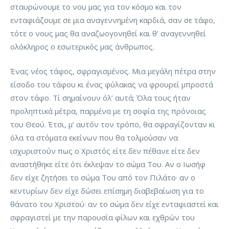
σταυρώνουμε το νου μας για τον κόσμο και τον
ενταφιάζουμε σε μια αναγεννημένη καρδιά, σαν σε τάφο,
τότε ο νους μας θα αναζωογονηθεί και θ’ αναγεννηθεί
ολόκληρος ο εσωτερικός μας άνθρωπος.
Ένας νέος τάφος, σφραγισμένος. Μια μεγάλη πέτρα στην
είσοδο του τάφου κι ένας φύλακας να φρουρεί μπροστά
στον τάφο. Τί σημαίνουν όλ’ αυτά; Όλα τους ήταν
προληπτικά μέτρα, παρμένα με τη σοφία της πρόνοιας
του Θεού. Έτσι, μ’ αυτόν τον τρόπο, θα σφραγίζονταν κι
όλα τα στόματα εκείνων που θα τολμούσαν να
ισχυριστούν πως ο Χριστός είτε δεν πέθανε είτε δεν
αναστήθηκε είτε ότι έκλεψαν το σώμα Του. Αν ο Ιωσήφ
δεν είχε ζητήσει το σώμα Του από τον Πιλάτο· αν ο
κεντυρίων δεν είχε δώσει επίσημη διαβεβαίωση για το
θάνατο του Χριστού· αν το σώμα δεν είχε ενταφιαστεί και
σφραγιστεί με την παρουσία φίλων και εχθρών του