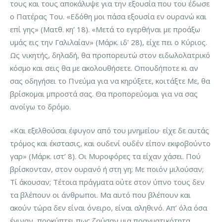
τους και τους αποκάλυψε για την εξουσία που του έδωσε
ο Πατέρας Του. «Εδόθη μοι πάσα εξουσία εν ουρανώ και
επί γης» (Ματθ. κη’ 18). «Μετά το εγερθήναι με προάξω
υμάς εις την Γαλιλαίαν» (Μάρκ. ιδ’ 28), είχε πει ο Κύριος.
Ως νικητής, δηλαδή, θα προπορευτώ στον ειδωλολατρικό
κόσμο και σεις θα με ακολουθήσετε. Οπουδήποτε κι αν
σας οδηγήσει το Πνεύμα για να κηρύξετε, κοιτάξτε Με, θα
βρίσκομαι μπροστά σας. Θα προπορεύομαι για να σας
ανοίγω το δρόμο.
«Και εξελθούσαι έφυγον από του μνημείου· είχε δε αυτάς
τρόμος και έκστασις, και ουδενί ουδέν είπον εκφοβούντο
γαρ» (Μάρκ. ιστ’ 8). Οι Μυροφόρες τα είχαν χάσει. Πού
βρίσκονταν, στον ουρανό ή στη γη; Με ποιόν μιλούσαν;
Τί άκουσαν; Τέτοια πράγματα ούτε στον ύπνο τους δεν
τα βλέπουν οι άνθρωποι. Μα αυτό που βλέπουν και
ακούν τώρα δεν είναι όνειρο, είναι αληθινό. Απ’ όλα όσα
έγιναν, προκύπτει πως ζούσαν μια πραγματικότητα.