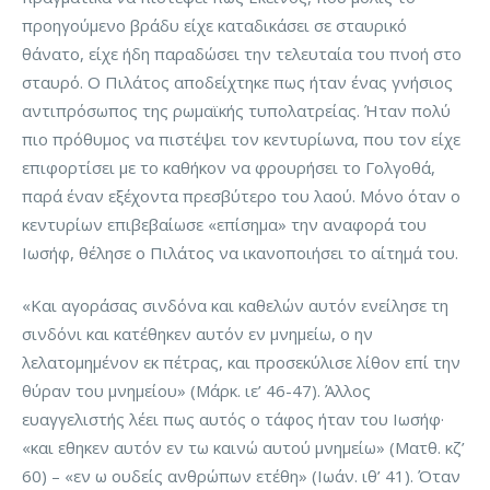
προηγούμενο βράδυ είχε καταδικάσει σε σταυρικό
θάνατο, είχε ήδη παραδώσει την τελευταία του πνοή στο
σταυρό. Ο Πιλάτος αποδείχτηκε πως ήταν ένας γνήσιος
αντιπρόσωπος της ρωμαϊκής τυπολατρείας. Ήταν πολύ
πιο πρόθυμος να πιστέψει τον κεντυρίωνα, που τον είχε
επιφορτίσει με το καθήκον να φρουρήσει το Γολγοθά,
παρά έναν εξέχοντα πρεσβύτερο του λαού. Μόνο όταν ο
κεντυρίων επιβεβαίωσε «επίσημα» την αναφορά του
Ιωσήφ, θέλησε ο Πιλάτος να ικανοποιήσει το αίτημά του.
«Και αγοράσας σινδόνα και καθελών αυτόν ενείλησε τη
σινδόνι και κατέθηκεν αυτόν εν μνημείω, ο ην
λελατομημένον εκ πέτρας, και προσεκύλισε λίθον επί την
θύραν του μνημείου» (Μάρκ. ιε’ 46-47). Άλλος
ευαγγελιστής λέει πως αυτός ο τάφος ήταν του Ιωσήφ·
«και εθηκεν αυτόν εν τω καινώ αυτού μνημείω» (Ματθ. κζ’
60) – «εν ω ουδείς ανθρώπων ετέθη» (Ιωάν. ιθ’ 41). Όταν