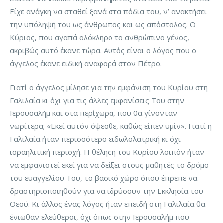
Είχε ανάγκη να σταθεί ξανά στα πόδια του, ν’ ανακτήσει
την υπόληψή του ως άνθρωπος και ως απόστολος. Ο
Κύριος, που αγαπά ολόκληρο το ανθρώπινο γένος,
ακριβώς αυτό έκανε τώρα. Αυτός είναι ο λόγος που ο
άγγελος έκανε ειδική αναφορά στον Πέτρο.
Γιατί ο άγγελος μίλησε για την εμφάνιση του Κυρίου στη
Γαλιλαία κι όχι για τις άλλες εμφανίσεις Του στην
Ιερουσαλήμ και στα περίχωρα, που θα γίνονταν
νωρίτερα; «Εκεί αυτόν όψεσθε, καθώς είπεν υμίν». Γιατί η
Γαλιλαία ήταν περισσότερο ειδωλολατρική κι όχι
ισραηλιτική περιοχή. Η θέληση του Κυρίου λοιπόν ήταν
να εμφανιστεί εκεί για να δείξει στους μαθητές το δρόμο
του ευαγγελίου Του, το βασικό χώρο όπου έπρεπε να
δραστηριοποιηθούν για να ιδρύσουν την Εκκλησία του
Θεού. Κι άλλος ένας λόγος ήταν επειδή στη Γαλιλαία θα
ένιωθαν ελεύθεροι, όχι όπως στην Ιερουσαλήμ που