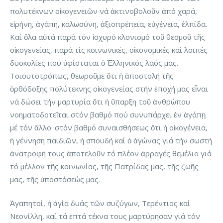
πολυτέκνων οἰκογενειῶν νά ἀκτινοβολοῦν ἀπό χαρά,
εἰρήνη, ἀγάπη, καλωσύνη, ἀξιοπρέπεια, εὐγένεια, ἐλπίδα.
Καί ὅλα αὐτά παρά τόν ἰσχυρό κλονισμό τοῦ θεσμοῦ τῆς
οἰκογενείας, παρά τίς κοινωνικές, οἰκονομικές καί λοιπές
δυσκολίες πού ὑφίσταται ὁ Ἑλληνικός λαός μας.
Τοιουτοτρόπως, θεωροῦμε ὅτι ἡ ἀποστολή τῆς
ὀρθόδοξης πολύτεκνης οἰκογενείας στήν ἐποχή μας εἶναι
νά δώσει τήν μαρτυρία ὅτι ἡ ὕπαρξη τοῦ ἀνθρώπου
νοηματοδοτεῖται στόν βαθμό πού συνυπάρχει ἐν ἀγάπῃ
μέ τόν ἄλλο· στόν βαθμό συναισθήσεως ὅτι ἡ οἰκογένεια,
ἡ γέννηση παιδιῶν, ἡ σπουδή καί ὁ ἀγώνας γιά τήν σωστή
ἀνατροφή τους ἀποτελοῦν τό πλέον ἀρραγές θεμέλιο γιά
τό μέλλον τῆς κοινωνίας, τῆς Πατρίδας μας, τῆς ζωῆς
μας, τῆς ὑποστάσεώς μας.
Ἀγαπητοί, ἡ ἁγία δυάς τῶν συζύγων, Τερέντιος καί
Νεονίλλη, καί τά ἑπτά τέκνα τους μαρτύρησαν γιά τόν