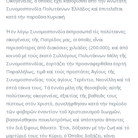
Οἰκογενείας, ὁ ὁποῖος ἔχει καθορισθεῖ ἀπό τήν Ἀνωτάτη
Συνομοσπονδία Πολυτέκνων Ἑλλάδος καί ἐπιτελεῖται
κατά τήν παροῦσα Κυριακή.
Ἡ ἐν λόγῳ Συνομοσπονδία ἐκπροσωπεῖ τίς πολύτεκνες
οἰκογένειες τῆς Πατρίδος μας, οἱ ὁποῖες εἶναι
περισσότερες ἀπό διακόσιες χιλιάδες (200.000), καί ἀπό
κοινοῦ μέ τούς ἑκατό Συλλόγους Πολυτέκνων Μέλη τῆς
Συνομοσπονδίας, ἑορτάζει τήν προαναφερθεῖσα ἑορτή.
Παραλλήλως, τιμᾶ καί τούς προστάτες Ἁγίους τῆς
Συνομοσπονδίας· τούς ἁγίους Τερέντιο, Νεονίλλη καί τά
ἑπτά τέκνα τους. Τά ἐννέα μέλη τῆς θεοσεβοῦς αὐτῆς
πολύτεκνης οἰκογενείας, ἐξαιτίας τῆς βαθειᾶς τους
πίστεως στόν Χριστό, συνελήφθησαν κατά τήν περίοδο
τῶν φοβερῶν ἐναντίον τοῦ Χριστιανισμοῦ διωγμῶν,
βασανίσθηκαν ποικιλοτρόπως καί ὑπέστησαν ἅπαντες
τόν διά ξίφους θάνατο. Ἔτσι, δόξασαν μέ τήν ζωή καί τό
μαρτύριό τους τόν Κύριο, ὁ Ὁποῖος δοξάζει, κάνει