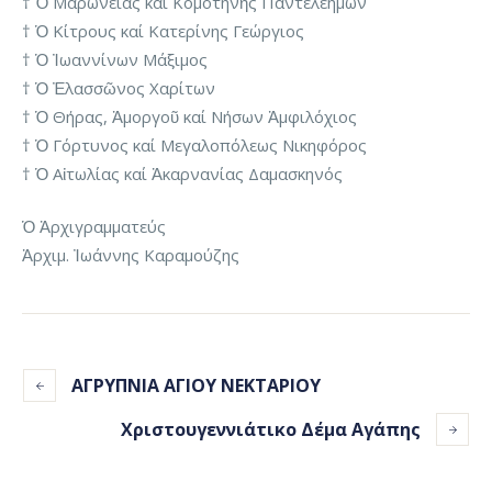
† Ὁ Μαρωνείας καί Κομοτηνῆς Παντελεήμων
† Ὁ Κίτρους καί Κατερίνης Γεώργιος
† Ὁ Ἰωαννίνων Μάξιμος
† Ὁ Ἐλασσῶνος Χαρίτων
† Ὁ Θήρας, Ἀμοργοῦ καί Νήσων Ἀμφιλόχιος
† Ὁ Γόρτυνος καί Μεγαλοπόλεως Νικηφόρος
† Ὁ Αἰτωλίας καί Ἀκαρνανίας Δαμασκηνός
Ὁ Ἀρχιγραμματεύς
Ἀρχιμ. Ἰωάννης Καραμούζης
ΑΓΡΥΠΝΙΑ ΑΓΙΟΥ ΝΕΚΤΑΡΙΟΥ
Χριστουγεννιάτικο Δέμα Αγάπης