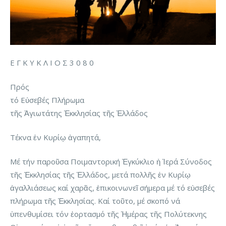
Ε Γ Κ Υ Κ Λ Ι Ο Σ 3 0 8 0
Πρός
τό Εὐσεβές Πλήρωμα
τῆς Ἁγιωτάτης Ἐκκλησίας τῆς Ἑλλάδος
Τέκνα ἐν Κυρίῳ ἀγαπητά,
Μέ τήν παροῦσα Ποιμαντορική Ἐγκύκλιο ἡ Ἱερά Σύνοδος
τῆς Ἐκκλησίας τῆς Ἑλλάδος, μετά πολλῆς ἐν Κυρίῳ
ἀγαλλιάσεως καί χαρᾶς, ἐπικοινωνεῖ σήμερα μέ τό εὐσεβές
πλήρωμα τῆς Ἐκκλησίας. Καί τοῦτο, μέ σκοπό νά
ὑπενθυμίσει τόν ἑορτασμό τῆς Ἡμέρας τῆς Πολύτεκνης