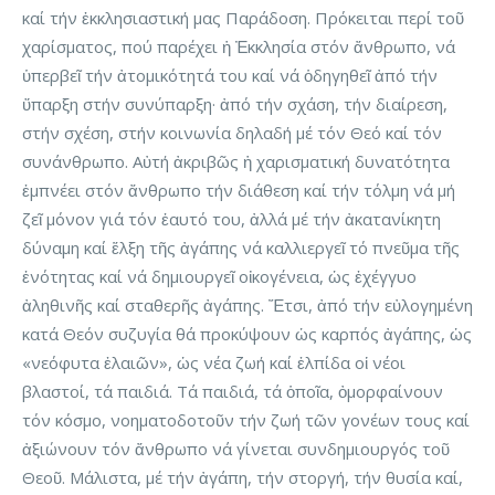
καί τήν ἐκκλησιαστική μας Παράδοση. Πρόκειται περί τοῦ
χαρίσματος, πού παρέχει ἡ Ἐκκλησία στόν ἄνθρωπο, νά
ὑπερβεῖ τήν ἀτομικότητά του καί νά ὁδηγηθεῖ ἀπό τήν
ὕπαρξη στήν συνύπαρξη· ἀπό τήν σχάση, τήν διαίρεση,
στήν σχέση, στήν κοινωνία δηλαδή μέ τόν Θεό καί τόν
συνάνθρωπο. Αὐτή ἀκριβῶς ἡ χαρισματική δυνατότητα
ἐμπνέει στόν ἄνθρωπο τήν διάθεση καί τήν τόλμη νά μή
ζεῖ μόνον γιά τόν ἑαυτό του, ἀλλά μέ τήν ἀκατανίκητη
δύναμη καί ἕλξη τῆς ἀγάπης νά καλλιεργεῖ τό πνεῦμα τῆς
ἑνότητας καί νά δημιουργεῖ οἰκογένεια, ὡς ἐχέγγυο
ἀληθινῆς καί σταθερῆς ἀγάπης. Ἔτσι, ἀπό τήν εὐλογημένη
κατά Θεόν συζυγία θά προκύψουν ὡς καρπός ἀγάπης, ὡς
«νεόφυτα ἐλαιῶν», ὡς νέα ζωή καί ἐλπίδα οἱ νέοι
βλαστοί, τά παιδιά. Τά παιδιά, τά ὁποῖα, ὀμορφαίνουν
τόν κόσμο, νοηματοδοτοῦν τήν ζωή τῶν γονέων τους καί
ἀξιώνουν τόν ἄνθρωπο νά γίνεται συνδημιουργός τοῦ
Θεοῦ. Μάλιστα, μέ τήν ἀγάπη, τήν στοργή, τήν θυσία καί,