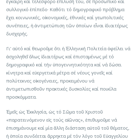
ἔγκαιρη καί τελεσφόρο ἐπίλυσή του, σέ προσωπικό καί
συλλογικό ἐπίπεδο· Καθότι τό δημογραφικό πρόβλημα
ἔχει κοινωνικές, οἰκονομικές, ἐθνικές καί γεωπολιτικές
συνέπειες, ἡ ἀντιμετώπιση τῶν ὁποίων εἶναι ἰδιαιτέρως
δυσχερής.
Γι’ αὐτό καί θεωροῦμε ὅτι ἡ Ἑλληνική Πολιτεία ὀφείλει νά
ἀσχοληθεῖ ὅλως ἰδιαιτέρως καί ἐπισταμένως μέ τό
δημογραφικό καί τήν ὑπογεννητικότητα καί νά δώσει
κίνητρα καί εὐεργετικά μέτρα σέ νέους γονεῖς καί
πολύτεκνες οἰκογένειες, προκειμένου νά
ἀντιμετωπισθοῦν πρακτικές δυσκολίες καί ποικίλα
προσκόμματα.
Ἐμεῖς ὡς Ἐκκλησία, ὡς τό Σῶμα τοῦ Χριστοῦ
«παρατεινόμενον εἰς τούς αἰῶνας», ἐπιθυμοῦμε νά
ἐπισημάνουμε καί μία ἄλλη διάσταση αὐτοῦ τοῦ θέματος,
ἡ ὁποία συνδέεται ἄρρηκτα μέ τόν λόγο τοῦ Εὐαγγελίου