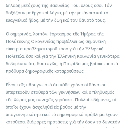
δηλαδή μετόχους τῆς Βασιλείας Του, ὅλους ὅσοι Τόν
δοξάζουν μέ ἔργα καί λόγια, μέ τήν μετάνοια καί τό
εὐαγγελικό ἦθος, μέ τήν ζωή καί τόν θάνατό τους.
Ὁ σημερινός, λοιπόν, ἑορτασμός τῆς Ἡμέρας τῆς
Πολύτεκνης Οἰκογενείας προβάλλει ὡς σημαντική
εὐκαιρία προβληματισμοῦ τόσο γιά τήν Ἑλληνική
Πολιτεία, ὅσο καί γιά τήν Ἑλληνική Κοινωνία γενικότερα,
δεδομένου ὅτι, δυστυχῶς, ἡ Πατρίδα μας βρίσκεται στά
πρόθυρα δημογραφικῆς καταρρεύσεως.
Εἶναι τοῖς πᾶσι γνωστό ὅτι κάθε χρόνο οἱ θάνατοι
ὑπερτεροῦν σταθερά τῶν γεννήσεων καί ὁ πληθυσμός
τῆς Χώρας μας συνεχῶς γηράσκει. Πολλοί εἰδήμονες, οἱ
ὁποῖοι ἔχουν ἀσχοληθεῖ εἰς βάθος μέ τήν
ὑπογεννητικότητα καί τό δημογραφικό πρόβλημα ἔχουν
καταθέσει διάφορες προτάσεις γιά τήν ὅσον τό δυνατόν