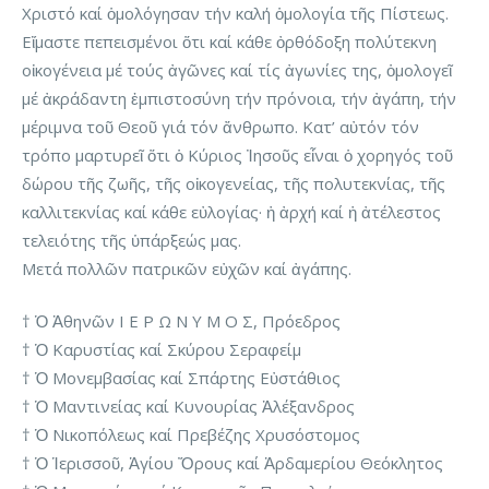
Χριστό καί ὁμολόγησαν τήν καλή ὁμολογία τῆς Πίστεως.
Εἴμαστε πεπεισμένοι ὅτι καί κάθε ὀρθόδοξη πολύτεκνη
οἰκογένεια μέ τούς ἀγῶνες καί τίς ἀγωνίες της, ὁμολογεῖ
μέ ἀκράδαντη ἐμπιστοσύνη τήν πρόνοια, τήν ἀγάπη, τήν
μέριμνα τοῦ Θεοῦ γιά τόν ἄνθρωπο. Κατ’ αὐτόν τόν
τρόπο μαρτυρεῖ ὅτι ὁ Κύριος Ἰησοῦς εἶναι ὁ χορηγός τοῦ
δώρου τῆς ζωῆς, τῆς οἰκογενείας, τῆς πολυτεκνίας, τῆς
καλλιτεκνίας καί κάθε εὐλογίας· ἡ ἀρχή καί ἡ ἀτέλεστος
τελειότης τῆς ὑπάρξεώς μας.
Μετά πολλῶν πατρικῶν εὐχῶν καί ἀγάπης.
† Ὁ Ἀθηνῶν Ι Ε Ρ Ω Ν Υ Μ Ο Σ, Πρόεδρος
† Ὁ Καρυστίας καί Σκύρου Σεραφείμ
† Ὁ Μονεμβασίας καί Σπάρτης Εὐστάθιος
† Ὁ Μαντινείας καί Κυνουρίας Ἀλέξανδρος
† Ὁ Νικοπόλεως καί Πρεβέζης Χρυσόστομος
† Ὁ Ἱερισσοῦ, Ἁγίου Ὄρους καί Ἀρδαμερίου Θεόκλητος