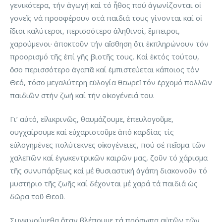
γενικότερα, τήν ἀγωγή καί τό ἦθος πού ἀγωνίζονται οἱ
γονεῖς νά προσφέρουν στά παιδιά τους γίνονται καί οἱ
ἴδιοι καλύτεροι, περισσότερο ἀληθινοί, ἔμπειροι,
χαρούμενοι· ἀποκτοῦν τήν αἴσθηση ὅτι ἐκπληρώνουν τόν
προορισμό τῆς ἐπί γῆς βιοτῆς τους. Καί ἐκτός τούτου,
ὅσο περισσότερο ἀγαπᾶ καί ἐμπιστεύεται κάποιος τόν
Θεό, τόσο μεγαλύτερη εὐλογία θεωρεῖ τόν ἐρχομό πολλῶν
παιδιῶν στήν ζωή καί τήν οἰκογένειά του.
Γι’ αὐτό, εἰλικρινῶς, θαυμάζουμε, ἐπευλογοῦμε,
συγχαίρουμε καί εὐχαριστοῦμε ἀπό καρδίας τίς
εὐλογημένες πολύτεκνες οἰκογένειες, πού σέ πεῖσμα τῶν
χαλεπῶν καί ἐγωκεντρικῶν καιρῶν μας, ζοῦν τό χάρισμα
τῆς συνυπάρξεως καί μέ θυσιαστική ἀγάπη διακονοῦν τό
μυστήριο τῆς ζωῆς καί δέχονται μέ χαρά τά παιδιά ὡς
δῶρα τοῦ Θεοῦ.
Συγκινούμεθα ὅταν βλέπουμε τά πρόσωπα αὐτῶν τῶν