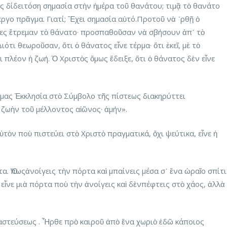
ος δίδειτόση σημασία στὴν ἡμέρα τοῦ θανάτου; τιμᾷ τὸ θανάτο
ργο πρᾶγμα. Γιατί; Ἔχει σημασία αὐτό.Προτοῦ νὰ ᾿ρθῇ ὁ
ρες ἔτρεμαν τὸ θάνατο· προσπαθοῦσαν νὰ σβήσουν ἀπ᾿ τὸ
ότι θεωροῦσαν, ὅτι ὁ θάνατος εἶνε τέρμα· ὅτι ἐκεῖ, μὲ τὸ
 πλέον ἡ ζωή. Ὁ Χριστὸς ὅμως ἔδειξε, ὅτι ὁ θάνατος δὲν εἶνε
α μας Ἐκκλησία στὸ Σύμβολο τῆς πίστεως διακηρύττει
ζωὴν τοῦ μέλλοντος αἰῶνος· ἀμήν».
αὐτὸν ποὺ πιστεύει στὸ Χριστὸ πραγματικά, ὄχι ψεύτικα, εἶνε ἡ
ρτα. Ὅπωςἀνοίγεις τὴν πόρτα καὶ μπαίνεις μέσα σ᾿ ἕνα ὡραῖο σπίτι
 εἶνε μιὰ πόρτα ποὺ τὴν ἀνοίγεις καὶ δὲνπέφτεις στὸ χάος, ἀλλὰ
αναστεύσεως . Ἦρθε πρὸ καιροῦ ἀπὸ ἕνα χωριὸ ἐδῶ κάποιος