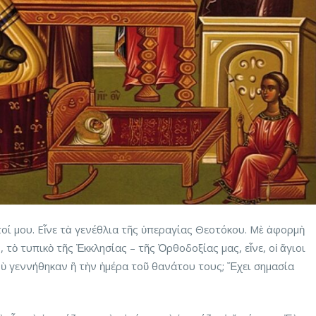
οί μου. Εἶνε τὰ γενέθλια τῆς ὑπεραγίας Θεοτόκου. Μὲ ἀφορμὴ
, τὸ τυπικὸ τῆς Ἐκκλησίας – τῆς Ὀρθοδοξίας μας, εἶνε, οἱ ἅγιοι
ὺ γεννήθηκαν ἢ τὴν ἡμέρα τοῦ θανάτου τους; Ἔχει σημασία