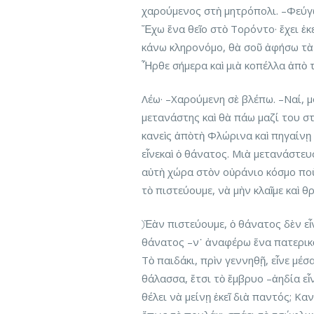
χαρούμενος στὴ μητρόπολι. –Φεύγω,
Ἔχω ἕνα θεῖο στὸ Τορόντο· ἔχει ἐκ
κάνω κληρονόμο, θὰ σοῦ ἀφήσω τὰ 
Ἦρθε σήμερα καὶ μιὰ κοπέλλα ἀπὸ τ
Λέω· –Χαρούμενη σὲ βλέπω. –Ναί, μ
μετανάστης καὶ θὰ πάω μαζί του στ
κανεὶς ἀπὸτὴ Φλώρινα καὶ πηγαίνῃ 
εἶνεκαὶ ὁ θάνατος. Μιὰ μετανάστευ
αὐτὴ χώρα στὸν οὐράνιο κόσμο ποὺ 
τὸ πιστεύουμε, νὰ μὴν κλαῖμε καὶ 
⃝ Ἐὰν πιστεύουμε, ὁ θάνατος δὲν εἶν
θάνατος –ν᾿ ἀναφέρω ἕνα πατερικὸ
Τὸ παιδάκι, πρὶν γεννηθῇ, εἶνε μέσ
θάλασσα, ἔτσι τὸ ἔμβρυο –ἀηδία εἶ
θέλει νὰ μείνῃ ἐκεῖ διὰ παντός; Καν