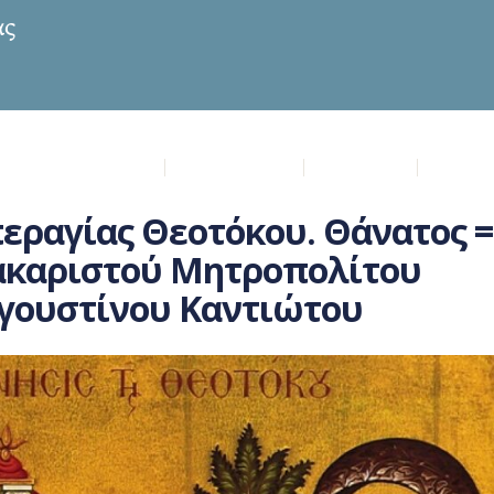
ία Μυρτιδιώτισσα
Επικαιρότητα
Πρόγραμμα
Μυστήρ
περαγίας Θεοτόκου. Θάνατος =
μακαριστού Μητροπολίτου
γουστίνου Καντιώτου