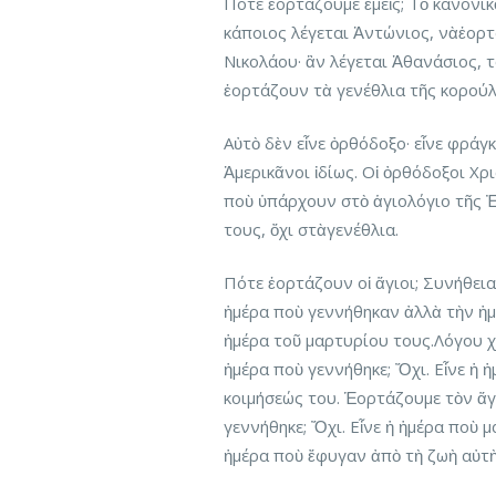
Πότε ἑορτάζουμε ἐμεῖς; Τὸ κανονικ
κάποιος λέγεται Ἀντώνιος, νὰἑορτ
Νικολάου· ἂν λέγεται Ἀθανάσιος, 
ἑορτάζουν τὰ γενέθλια τῆς κορούλ
Αὐτὸ δὲν εἶνε ὀρθόδοξο· εἶνε φράγκι
Ἀμερικᾶνοι ἰδίως. Οἱ ὀρθόδοξοι Χρ
ποὺ ὑπάρχουν στὸ ἁγιολόγιο τῆς Ἐ
τους, ὄχι στὰγενέθλια.
Πότε ἑορτάζουν οἱ ἅγιοι; Συνήθεια 
ἡμέρα ποὺ γεννήθηκαν ἀλλὰ τὴν ἡμ
ἡμέρα τοῦ μαρτυρίου τους.Λόγου χ
ἡμέρα ποὺ γεννήθηκε; Ὄχι. Εἶνε ἡ 
κοιμήσεώς του. Ἑορτάζουμε τὸν ἅγι
γεννήθηκε; Ὄχι. Εἶνε ἡ ἡμέρα ποὺ 
ἡμέρα ποὺ ἔφυγαν ἀπὸ τὴ ζωὴ αὐτὴ 