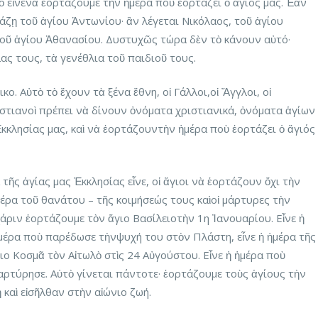
ὸ εἶνενὰ ἑορτάζουμε τὴν ἡμέρα ποὺ ἑορτάζει ὁ ἅγιός μας. Ἐὰν
άζῃ τοῦ ἁγίου Ἀντωνίου· ἂν λέγεται Νικόλαος, τοῦ ἁγίου
τοῦ ἁγίου Ἀθανασίου. Δυστυχῶς τώρα δὲν τὸ κάνουν αὐτό·
ας τους, τὰ γενέθλια τοῦ παιδιοῦ τους.
κο. Αὐτὸ τὸ ἔχουν τὰ ξένα ἔθνη, οἱ Γάλλοι,οἱ Ἄγγλοι, οἱ
ιστιανοὶ πρέπει νὰ δίνουν ὀνόματα χριστιανικά, ὀνόματα ἁγίων
κκλησίας μας, καὶ νὰ ἑορτάζουντὴν ἡμέρα ποὺ ἑορτάζει ὁ ἅγιός
τῆς ἁγίας μας Ἐκκλησίας εἶνε, οἱ ἅγιοι νὰ ἑορτάζουν ὄχι τὴν
έρα τοῦ θανάτου – τῆς κοιμήσεώς τους καὶοἱ μάρτυρες τὴν
άριν ἑορτάζουμε τὸν ἅγιο Βασίλειοτὴν 1η Ἰανουαρίου. Εἶνε ἡ
ἡμέρα ποὺ παρέδωσε τὴνψυχή του στὸν Πλάστη, εἶνε ἡ ἡμέρα τῆς
ο Κοσμᾶ τὸν Αἰτωλὸ στὶς 24 Αὐγούστου. Εἶνε ἡ ἡμέρα ποὺ
μαρτύρησε. Αὐτὸ γίνεται πάντοτε· ἑορτάζουμε τοὺς ἁγίους τὴν
καὶ εἰσῆλθαν στὴν αἰώνιο ζωή.