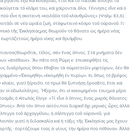
 βγαίνει ἔξω καὶ κελαηδάει, ἔτσι καὶ τὸ παιδάκι ἀνοίγει τὰ
κούγεται τὸ κλάμα του, καὶ χαίρονται ὅλοι. Γέννησις εἶνε καὶ ὁ
ποὺ εἶνε ἡ σκοτεινὴ «κοιλάδα τοῦ κλαυθμῶνος» (Ψαλμ. 83,6) .
κοτάδι σὲ νέα ὡραία ζωή, στὸφωτεινὸ κόσμο τοῦ οὐρανοῦ. Γι᾿
 τυπικὸ τῆς Ἐκκλησίαςμας θεωροῦν τὸ θάνατο ὡς ἡμέρα νέας
 ἑωρτάζετοὡς ἡμέρα νίκης καὶ θριάμβου.
στιανοὺςθεωρεῖται, τέλος, σὰν ἕνας ὕπνος. Στὰ μνήματα δὲν
υν «ἀπέθανε». Ἂν πᾶτε στὴ Ῥώμη κ᾿ ἐπισκεφθῆτε τὶς
νους διαδρόμους ὅπου ἔθαβαν τὰ σώματατῶν μαρτύρων, δὲν θὰ
 γραμμένο·«Ἐκοιμήθη»,«ἐκοιμήθη ἐν Κυρίῳ». Κι ὅπως τὸ βρέφος
 κλαίει, γιατὶ ξέρειὅτι τὸ πρωὶ θὰ ξυπνήσῃ δροσᾶτο, ἔτσι καὶ
αν οἱ εἰδωλολάτρες. Ἤξεραν, ὅτι οἱ κεκοιμημένοι τουςμιὰ μέρα
Κοσμᾶς ὁ Αἰτωλὸς ἔλεγε· «Τί εἶνε ὁ ὕπνος; ἕνας μικρὸς θάνατος·
ς ὕπνος». Ἀπὸ τὸν ὕπνο αὐτόν,ποὺ διαρκεῖ ὄχι μερικὲς ὧρες ἀλλὰ
άλπιγγα τοῦ ἀρχαγγέλου, ἡ σάλπιγγα τοῦ οὐρανοῦ, γιὰ
λοιπὸν γιατί ἡ διδασκαλία καὶ ἡ τάξις τῆς Ἐκκλησίας μας ἔχουν
ορτῆς · ἑορτάζουμε τοὺς ἁ-γίους τὴν ἡμέρα ποὺ πέθαναν. Ἀλλὰ