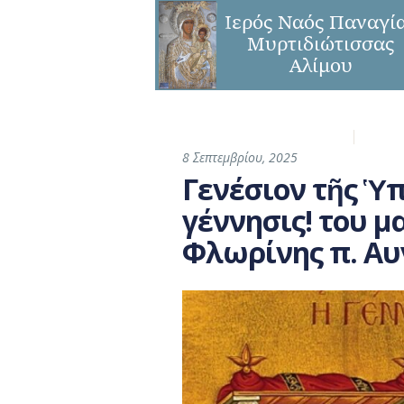
Η Ενορία
Παναγ
8 Σεπτεμβρίου, 2025
Γενέσιον τῆς Ὑ
γέννησις! του 
Φλωρίνης π. Αυ