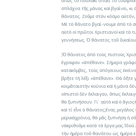
ὅπως τὸ πουλάκι σπάει τὸ τσώφλικαὶ
σπλάχνα τῆς μάνας καὶ βγαίνει, κι ἀ
θάνατος. Ζοῦμε στὸν κόσμο αὐτόν, 
Μὲ τὸ θάνατο βγαί-νουμε ἀπὸ τὸ σ
αὐτὸ οἱ πρῶτοι Χριστιανοὶ καὶ τὸ
γεννήσεως. Ὁ θάνατος τοῦ δικαίου
⃝ Ὁ θάνατος ἀπὸ τοὺς πιστοὺς Χρι
ἔγραφαν «ἀπέθανε». Σήμερα γράφο
κατακόμβες, τοὺς ὑπόγειους ἐκεί
βρῆτε τὴ λέξι «ἀπέθανε». Θὰ δῆτε
κοιμᾶταιστὴν κούνια καὶ ἡ μάνα δὲν
οἱπιστοὶ δὲν ἔκλαιγαν, ὅπως ἔκλαιγ
θὰ ξυπνήσουν. Γι᾿ αὐτὸ καὶ ὁ ἅγιος
καὶ τί εἶνε ὁ θάνατος;ἕνας μεγάλο
μερικὰχρόνια, θὰ μᾶς ξυπνήσῃ ἡ σ
νὰκριθοῦμε κατὰ τὰ ἔργα μας.Ἰδού 
τὴν ἡμέρα τοῦ θανάτου ὡς ἡμέρα ἑ