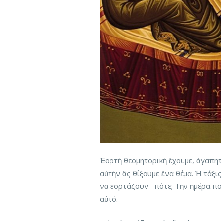
Ἑορτὴ θεομητορικὴ ἔχουμε, ἀγαπητ
αὐτὴν ἂς θίξουμε ἕνα θέμα. Ἡ τάξις
νὰ ἑορτάζουν –πότε; Τὴν ἡμέρα πο
αὐτό.