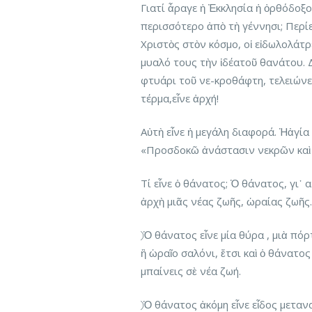
Γιατί ἆραγε ἡ Ἐκκλησία ἡ ὀρθόδοξ
περισσότερο ἀπὸ τὴ γέννησι; Περίε
Χριστὸς στὸν κόσμο, οἱ εἰδωλολάτ
μυαλό τους τὴν ἰδέατοῦ θανάτου. Δι
φτυάρι τοῦ νε-κροθάφτη, τελειώνει
τέρμα,εἶνε ἀρχή!
Αὐτὴ εἶνε ἡ μεγάλη διαφορά. Ἡἁγί
«Προσδοκῶ ἀνάστασιν νεκρῶν καὶ 
Τί εἶνε ὁ θάνατος; Ὁ θάνατος, γι᾿ 
ἀρχὴ μιᾶς νέας ζωῆς, ὡραίας ζωῆς.
⃝ Ὁ θάνατος εἶνε μία θύρα , μιὰ πό
ἢ ὡραῖο σαλόνι, ἔτσι καὶ ὁ θάνατος
μπαίνεις σὲ νέα ζωή.
⃝ Ὁ θάνατος ἀκόμη εἶνε εἶδος μετ