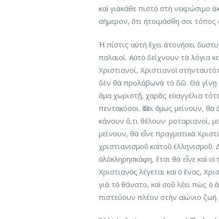
καὶ γιὰκάθε πιστὸ στὴ νεκρώσιμο 
σήμερον, ὅτι ἡτοιμάσθη σοι τόπος
Ἡ πίστις αὐτὴ ἔχει ἀτονήσει δυστυ
παλαιοί. Αὐτὸ δείχνουν τὰ λόγια κ
Χριστιανοί, Χριστιανοὶ στὴνταυτό
δὲν θὰ προλάβωνὰ τὸ δῶ. Θὰ γίνῃ 
ἅμα χωριστῇ, χαρᾶς εὐαγγέλια τότε
πεντακόσοι. Ὅσοι ὅμως μείνουν, θὰ 
κάνουν ὅ,τι θέλουν· ροταριανοί, μασ
μείνουν, θὰ εἶνε πραγματικὰ Χριστ
χριστιανισμοῦ καὶτοῦ ἑλληνισμοῦ. Δ
ὁλόκληρησκάφη, ἔτσι θὰ εἶνε καὶ ο
Χριστιανὸς λέγεται καὶ ὁ ἕνας, Χρι
γιὰ τὸ θάνατο, καὶ σοῦ λέει πὼς 
πιστεύουν πλέον στὴν αἰώνιο ζωή.