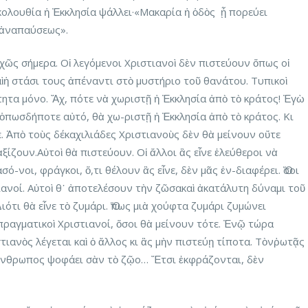
ἀκολουθία ἡ Ἐκκλησία ψάλλει·«Μακαρία ἡ ὁδὸς ᾗ πορεύει
 ἀναπαύσεως».
χῶς σήμερα. Οἱ λεγόμενοι Χριστιανοὶ δὲν πιστεύουν ὅπως οἱ
αὶἡ στάσι τους ἀπέναντι στὸ μυστήριο τοῦ θανάτου. Τυπικοὶ
τητα μόνο. Ἄχ, πότε νὰ χωριστῇ ἡ Ἐκκλησία ἀπὸ τὸ κράτος! Ἐγὼ
ὁπωσδήποτε αὐτό, θὰ χω-ριστῇ ἡ Ἐκκλησία ἀπὸ τὸ κράτος. Κι
. Ἀπὸ τοὺς δέκαχιλιάδες Χριστιανοὺς δὲν θὰ μείνουν οὔτε
ἀξίζουν.Αὐτοὶ θὰ πιστεύουν. Οἱ ἄλλοι ἂς εἶνε ἐλεύθεροι νὰ
ό-νοι, φράγκοι, ὅ,τι θέλουν ἂς εἶνε, δὲν μᾶς ἐν-διαφέρει. Ὅσοι
ιανοί. Αὐτοὶ θ᾿ ἀποτελέσουν τὴν ζῶσακαὶ ἀκατάλυτη δύναμι τοῦ
ιότι θὰ εἶνε τὸ ζυμάρι. Ὅπως μιὰ χούφτα ζυμάρι ζυμώνει
ἱ πραγματικοὶ Χριστιανοί, ὅσοι θὰ μείνουν τότε. Ἐνῷ τώρα
στιανὸς λέγεται καὶ ὁ ἄλλος κι ἂς μὴν πιστεύῃ τίποτα. Τὸνῥωτᾷς
ὁ ἄνθρωπος ψοφάει σὰν τὸ ζῷο… Ἔτσι ἐκφράζονται, δὲν