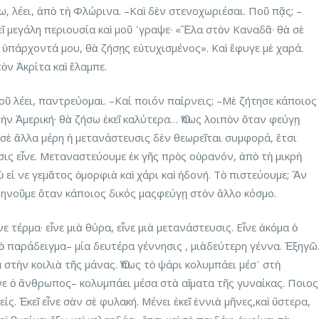
 λέει, ἀπὸ τὴ Φλώρινα. –Καὶ δὲν στενοχωριέσαι. Ποῦ πᾷς; –
εῖ μεγάλη περιουσία καὶ μοῦ ᾿γραψε· «Ἔλα στὸν Καναδᾶ· θὰ σὲ
ὑπάρχοντά μου, θὰ ζήσῃς εὐτυχισμένος». Καὶ ἔφυγε μὲ χαρά.
ὸν Ἀκρίτα καὶ ἔλαμπε.
οῦ λέει, παντρεύομαι. –Καί ποιόν παίρνεις; –Μὲ ζήτησε κάποιος
ὴν Ἀμερική· θὰ ζήσω ἐκεῖ καλύτερα… Ὅπως λοιπὸν ὅταν φεύγῃ
σὲ ἄλλα μέρη ἡ μετανάστευσις δὲν θεωρεῖται συμφορά, ἔτσι
σις εἶνε. Μεταναστεύουμε ἐκ γῆς πρὸς οὐρανόν, ἀπὸ τὴ μικρὴ
εί νε γεμᾶτος ὀμορφιὰ καὶ χάρι καὶ ἡδονή. Τὸ πιστεύουμε; Ἂν
θρηνοῦμε ὅταν κάποιος δικός μαςφεύγῃ στὸν ἄλλο κόσμο.
ε τέρμα· εἶνε μιὰ θύρα, εἶνε μιὰ μετανάστευσις. Εἶνε ἀκόμα ὁ
 παράδειγμα– μία δευτέρα γέννησις , μιὰδεύτερη γέννα. Ἐξηγῶ
α στὴν κοιλιὰ τῆς μάνας. Ὅπως τὸ ψάρι κολυμπάει μέσ᾿ στὴ
νε ὁ ἄνθρωπος– κολυμπάει μέσα στὰ αἵματα τῆς γυναίκας. Ποιος
είς. Ἐκεῖ εἶνε σὰν σὲ φυλακή. Μένει ἐκεῖ ἐννιὰ μῆνες,καὶ ὕστερα,