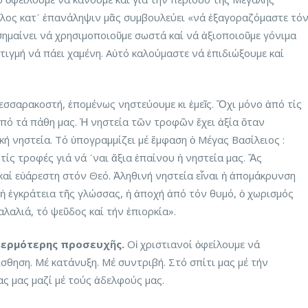
ος κατ᾽ ἐπανάληψιν μᾶς συμβουλεύει «νά ἐξαγοραζόμαστε τό
ύ σημαίνει νά χρησιμοποιοῦμε σωστά καί νά ἀξιοποιοῦμε γόνιμα
τιγμή νά πάει χαμένη. Αὐτό καλούμαστε νά ἐπιδιώξουμε καί
σσαρακοστή, ἑπομένως νηστεύουμε κι ἐμεῖς. Ὄχι μόνο ἀπό τίς
πό τά πάθη μας. Ἡ νηστεία τῶν τροφῶν ἔχει ἀξία ὅταν
ή νηστεία. Τό ὑπογραμμίζει μέ ἔμφαση ὁ Μέγας Βασίλειος :
τίς τροφές γιά νά ᾽ναι ἄξια ἐπαίνου ἡ νηστεία μας. Ἄς
αί εὐάρεστη στόν Θεό. Ἀληθινή νηστεία εἶναι ἡ ἀπομάκρυνση
 ἡ ἐγκράτεια τῆς γλώσσας, ἡ ἀποχή ἀπό τόν θυμό, ὁ χωρισμός
αλαλιά, τό ψεῦδος καί τήν ἐπιορκία».
θερμότερης προσευχῆς.
Οἱ χριστιανοί ὀφείλουμε νά
θηση. Μέ κατάνυξη. Μέ συντριβή. Στό σπίτι μας μέ τήν
ας μας μαζί μέ τούς ἀδελφούς μας.