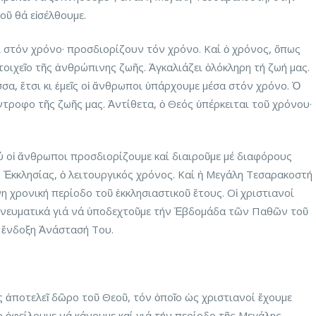
οῦ θά εἰσέλθουμε.
στόν χρόνο· προσδιορίζουν τόν χρόνο. Καί ὁ χρόνος, ὅπως
οιχεῖο τῆς ἀνθρώπινης ζωῆς. Ἀγκαλιάζει ὁλόκληρη τή ζωή μας.
σα, ἔτσι κι ἐμεῖς οἱ ἄνθρωποι ὑπάρχουμε μέσα στόν χρόνο. Ὁ
τροφο τῆς ζωῆς μας. Ἀντίθετα, ὁ Θεός ὑπέρκειται τοῦ χρόνου·
οἱ ἄνθρωποι προσδιορίζουμε καί διαιροῦμε μέ διαφόρους
ς Ἐκκλησίας, ὁ λειτουργικός χρόνος. Καί ἡ Μεγάλη Τεσαρακοστή
νη χρονική περίοδο τοῦ ἐκκλησιαστικοῦ ἔτους. Οἱ χριστιανοί
πνευματικά γιά νά ὑποδεχτοῦμε τήν Ἑβδομάδα τῶν Παθῶν τοῦ
 ἔνδοξη Ἀνάστασή Του.
 ἀποτελεῖ δῶρο τοῦ Θεοῦ, τόν ὁποῖο ὡς χριστιανοί ἔχουμε
ο ὀφείλουμε νά κάνουμε καί γιά τήν περίοδο τῆς Μεγάλης