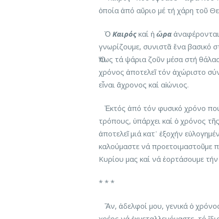
ὁποία ἀπό αὔριο μέ τή χάρη τοῦ Θε
Ὁ
Καιρός
καί ἡ
ὥρα
ἀναφέρονται 
γνωρίζουμε, συνιστᾶ ἕνα βασικό στ
Ὅπως τά ψάρια ζοῦν μέσα στή θάλασ
χρόνος ἀποτελεῖ τόν ἀχώριστο σύν
εἶναι ἄχρονος καί αἰώνιος.
Ἐκτός ἀπό τόν φυσικό χρόνο πού 
τρόπους, ὑπάρχει καί ὁ χρόνος τῆ
ἀποτελεῖ μιά κατ᾽ ἐξοχήν εὐλογημέ
καλούμαστε νά προετοιμαστοῦμε 
Κυρίου μας καί νά ἑορτάσουμε τήν
* * *
Ἄν, ἀδελφοί μου, γενικά ὁ χρόνος
χρέος νά ἐκμεταλλευόμαστε, τό ἴδι