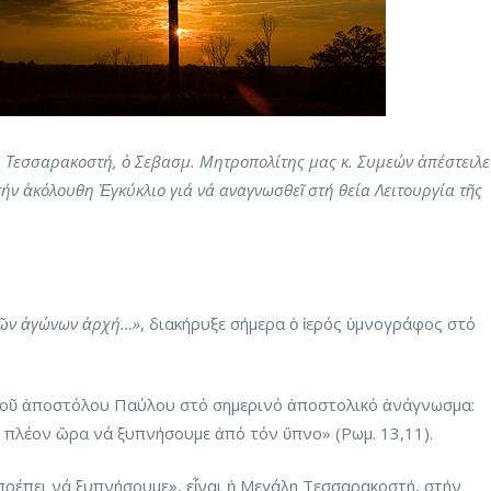
η Τεσσαρακοστή, ὁ Σεβασμ. Μητροπολίτης μας κ. Συμεών ἀπέστειλε
ήν ἀκόλουθη Ἐγκύκλιο γιά νά αναγνωσθεῖ στή θεία Λειτουργία τῆς
κῶν ἀγώνων ἀρχή…»
, διακήρυξε σήμερα ὁ ἱερός ὑμνογράφος στό
τοῦ ἀποστόλου Παύλου στό σημερινό ἀποστολικό ἀνάγνωσμα:
αι πλέον ὥρα νά ξυπνήσουμε ἀπό τόν ὕπνο» (Ρωμ. 13,11).
ρέπει νά ξυπνήσουμε», εἶναι ἡ Μεγάλη Τεσσαρακοστή, στήν