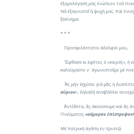
ἐξομολόγησή μας ἐνώπιον τοῦ πνε
Νά ἐξαγνιστεῖ ἡ ψυχή μας. Καί ἐνι
ξεκίνημα.
* * *
Προσφιλέστατοι ἀδελφοί μου,
Ἔφθασε κι ἐφέτος ὁ
«καιρός»
, ἡ 
καλούμαστε ν᾽ ἀγωνιστοῦμε μέ πνε
Ἄς μήν ἰσχύσει γιά μᾶς ἡ διαπίστ
αὔριον
»
, δηλαδή ἀναβάλλει συνεχῶς
Ἀντίθετα, ἄς ἀκούσουμε καί ἄς ἀ
Πνεύματος
«σήμερον ἐπίστρεψον!
Μέ πατρική ἀγάπη ἐν Χριστῷ