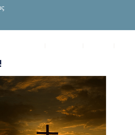
ία Μυρτιδιώτισσα
Επικαιρότητα
Πρόγραμμα
Μυστήρ
!