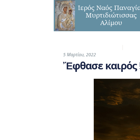
Η Ενορία
Παναγ
5 Μαρτίου, 2022
Ἔφθασε καιρός 