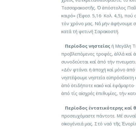
Τεσσαρακοστῆς. Ὁ ἀπόστολος Παῦλ
καιρό» (Ἐφεσ. 5,16· Κολ. 4,5), πο
τόν χρόνο μας. Νά μήν ἀφήνουμε σ
κατά τή φετινή Σαρακοστή.
Περίοδος νηστείας
ἡ Μεγάλη Τε
προβλεπόμενες τροφές, ἀλλά καί ἀ
συνοδεύεται καί ἀπό τήν πνευματικ
«Δέν φτάνει ἡ ἀποχή καί μόνο ἀπό 
νηστέψουμε νηστεία εὐπρόσδεκτη κ
ἀπό ὁτιδήποτε κακό καί ἐφάμαρτο·
ἀπό τίς αἰσχρές ἐπιθυμίες, τήν κατ
Περίοδος ἐντατικότερης καί 
προσευχόμαστε πάντοτε. Μέ συναίσ
οἰκογένειά μας. Στό ναό τῆς Ἐνορί