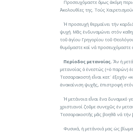
Προσευχόμαστε ὅμως ἀκόμη περισ
Ἀκολουθίες της. Τούς Χαιρετισμού
Ἡ προσευχή θερμαίνει τήν καρδιά 
ψυχή. Μᾶς ἐνδυναμώνει στόν καθη
τοῦ ἁγίου Γρηγορίου τοῦ Θεολόγο
θυμόμαστε καί νά προσευχόμαστε 
Περίοδος μετανοίας.
Ἄν ἡ μετά
μετανοίας ὁ ἐνεστώς (=ὁ παρών) ἐ
Τεσσαρακοστή εἶναι κατ᾽ ἐξοχήν «κ
ἀνακαίνιση ψυχῆς, ἐπιστροφή στό
Ἡ μετάνοια εἶναι ἕνα δυναμικό γεγ
χριστιανοί ζοῦμε συνεχῶς ἐν μετα
Τεσσαρακοστῆς μᾶς βοηθᾶ νά τήν 
Φυσικά, ἡ μετάνοιά μας ὡς βίωμα 