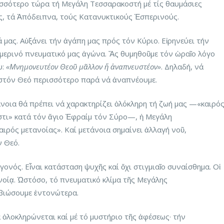
σότερο τώρα τή Μεγάλη Τεσσαρακοστή μέ τίς θαυμάσιες
ς, τά Ἀπόδειπνα, τούς Κατανυκτικούς Ἑσπερινούς.
μας. Αὐξάνει τήν ἀγάπη μας πρός τόν Κύριο. Εἰρηνεύει τήν
μερινό πνευματικό μας ἀγώνα. Ἄς θυμηθοῦμε τόν ὡραῖο λόγο
υ:
«Μνημονευτέον Θεοῦ μᾶλλον ἤ ἀναπνευστέον»
. Δηλαδή, νά
στόν Θεό περισσότερο παρά νά ἀναπνέουμε.
νοια θά πρέπει νά χαρακτηρίζει ὁλόκληρη τή ζωή μας —«καιρό
στι» κατά τόν ἅγιο Ἐφραίμ τόν Σύρο—, ἡ Μεγάλη
αιρός μετανοίας». Καί μετάνοια σημαίνει ἀλλαγή νοῦ,
ν Θεό.
ονός. Εἶναι κατάσταση ψυχῆς καί ὄχι στιγμιαῖο συναίσθημα. Οἱ
νοίᾳ. Ὡστόσο, τό πνευματικό κλίμα τῆς Μεγάλης
βιώσουμε ἐντονώτερα.
ὁλοκληρώνεται καί μέ τό μυστήριο τῆς ἀφέσεως· τήν