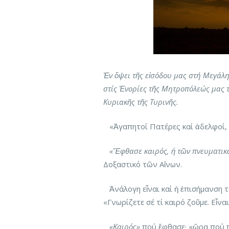
Ἐν ὄψει τῆς εἰσόδου μας στή Μεγάλ
στίς Ἐνορίες τῆς Μητροπόλεώς μας τ
Κυριακῆς τῆς Τυρινῆς.
«Ἀγαπητοί Πατέρες καί ἀδελφοί,
«Ἔφθασε καιρός, ἡ τῶν πνευματι
Δοξαστικό τῶν Αἴνων.
Ἀνάλογη εἶναι καί ἡ ἐπισήμανση 
«Γνωρίζετε σέ τί καιρό ζοῦμε. Εἶν
«Καιρός»
πού ἔφθασε· «ὥρα πού π