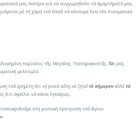
υματικοῦ μας πατέρα γιά νά συγχωρηθοῦν τά ἁμαρτήματά μας.
σχυόμενοι μέ τή χάρη τοῦ Θεοῦ νά κάνουμε ἕνα νέο πνευματικό
εὐλογημένη περίοδος τῆς Μεγάλης Τεσσαρακοστῆς. Ὅλοι μας
υματική φιλοτιμία.
ωση τοῦ ἐρημίτη ὅτι
«ἡ γενεά αὕτη οὐ ζητεῖ
τό σήμερον
ἀλλά
τό
 ὅ,τι ὀφείλει νά κάνει ἐγκαίρως.
νταποκριθοῦμε στή μυστική προτροπή τοῦ Ἁγίου
»
.