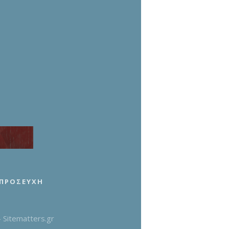
 ΠΡΟΣΕΥΧΉ
Sitematters.gr