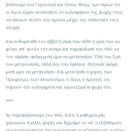
βλέπουμε στο Γεροντικό και στους Βίους των Αγίων ότι
οι Άγιοι είχαν ανύστακτο το ενδιαφέρον της ψυχής τους
να κάνουν αυτόν τον αγώνα, μέχρι την τελευταία τους
στιγμή.
Και ενθυμείσθε τον αββά Σισώη που ήλθε η ώρα του να
φύγει απ’ αυτόν τον κόσμο και παρακάλεσε τον Θεό να
τον αφήσει ακόμη μισή ώρα να μετανοήσει. Όλη την ζωή
του μετανοούσε, αλλά δεν του έφθανε. Ζητούσε ακόμη
μισή ώρα να μετανοήσει. Και μετά ήλθε ο χορός των
Προφητών, των Αποστόλων, ο Ίδιος ο Χριστός να
πάρουν την ευλογημένη και αγωνιζομένη ψυχή του.
***
Ας παρακαλέσουμε τον Θεό, διότι η ραθυμία μάς
χαυνώνει πολλές φορές και ξεχνάμε το «
δι’ ο εξήλθομεν
»,
την εγρήγορση και την πνευματική αναζήτηση της ανόδου