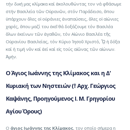
τήν δική μας κλίμακα καί ἀκολουθώντας τον νά φθάσωμε
στήν Βασιλεία τῶν Οὐρανῶν, στόν Παράδεισο, ὅπου
ὑπάρχουν ὅλες οἱ οὐράνιες ἀναπαύσεις, ὅλες οἱ αἰώνιες
χαρές, ὅπου μαζί του ἐκεῖ θά δοξάζουμε τόν Βασιλέα
ὅλων ἐκείνων τῶν ἀγαθῶν, τόν Αἰώνιο Βασιλέα τῆς
Οὐρανίου Βασιλείας, τόν Κύριο Ἰησοῦ Χριστό, ᾯ ἡ δόξα
καί ἡ τιμή νῦν καί ἀεί καί εἰς τούς αἰῶνας τῶν αἰώνων.
Ἀμήν.
Ο Άγιος Ιωάννης της Κλίμακος και η Δ’
Κυριακή των Νηστειών († Αρχ. Γεώργιος
Καψάνης, Προηγούμενος Ι. Μ. Γρηγορίου
Αγίου Όρους)
Ο
άγιος Ιωάννης της Κλίμακος
, τον οποίο σήμερα η