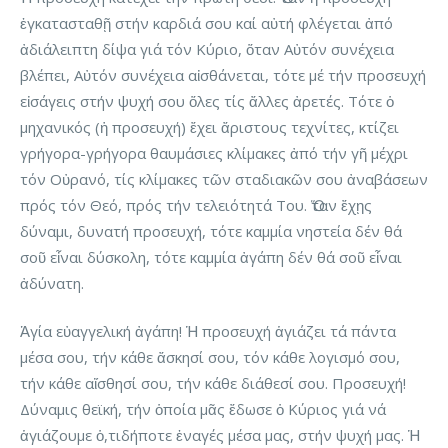
ἐγκατασταθῇ στήν καρδιά σου καί αὐτή φλέγεται ἀπό
ἀδιάλειπτη δίψα γιά τόν Κύριο, ὅταν Αὐτόν συνέχεια
βλέπει, Αὐτόν συνέχεια αἰσθάνεται, τότε μέ τήν προσευχή
εἰσάγεις στήν ψυχή σου ὅλες τίς ἄλλες ἀρετές. Τότε ὁ
μηχανικός (ἡ προσευχή) ἔχει ἄριστους τεχνίτες, κτίζει
γρήγορα-γρήγορα θαυμάσιες κλίμακες ἀπό τήν γῆ μέχρι
τόν Οὐρανό, τίς κλίμακες τῶν σταδιακῶν σου ἀναβάσεων
πρός τόν Θεό, πρός τήν τελειότητά Του. Ὅταν ἔχῃς
δύναμι, δυνατή προσευχή, τότε καμμία νηστεία δέν θά
σοῦ εἶναι δύσκολη, τότε καμμία ἀγάπη δέν θά σοῦ εἶναι
ἀδύνατη.
Ἁγία εὐαγγελική ἀγάπη! Ἡ προσευχή ἁγιάζει τά πάντα
μέσα σου, τήν κάθε ἄσκησί σου, τόν κάθε λογισμό σου,
τήν κάθε αἴσθησί σου, τήν κάθε διάθεσί σου. Προσευχή!
Δύναμις θεϊκή, τήν ὁποία μᾶς ἔδωσε ὁ Κύριος γιά νά
ἁγιάζουμε ὁ,τιδήποτε ἐναγές μέσα μας, στήν ψυχή μας. Ἡ