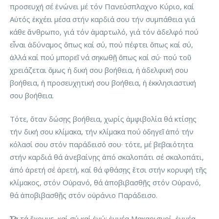
προσευχή σέ ἑνώνει μέ τόν Πανεύσπλαχνο Κύριο, καί
Αὐτός ἐκχέει μέσα στήν καρδιά σου τήν συμπάθεια γιά
κάθε ἄνθρωπο, γιά τόν ἁμαρτωλό, γιά τόν ἀδελφό πού
εἶναι ἀδύναμος ὅπως καί σύ, πού πέφτει ὅπως καί σύ,
ἀλλά καί πού μπορεῖ νά σηκωθῇ ὅπως καί σύ· πού τοῦ
χρειάζεται ὅμως ἡ δική σου βοήθεια, ἡ ἀδελφική σου
βοήθεια, ἡ προσευχητική σου βοήθεια, ἡ ἐκκλησιαστική
σου βοήθεια.
Τότε, ὅταν δώσῃς βοήθεια, χωρίς ἀμφιβολία θά κτίσῃς
τήν δική σου κλίμακα, τήν κλίμακα πού ὁδηγεῖ ἀπό τήν
κόλασί σου στόν παράδεισό σου· τότε, μέ βεβαιότητα
στήν καρδιά θά ἀνεβαίνῃς ἀπό σκαλοπάτι σέ σκαλοπάτι,
ἀπό ἀρετή σέ ἀρετή, καί θά φθάσῃς ἔτσι στήν κορυφή τῆς
κλίμακος, στόν Οὐρανό, θά ἀποβιβασθῇς στόν Οὐρανό,
θά ἀποβιβασθῇς στόν οὐράνιο Παράδεισο.
Ὅλα τά ἔχουμε, καί σύ καί ἐγώ: ἐννέα Μακαρισμοί, ἐννέα