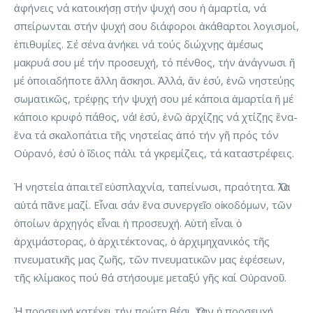
ἀφήνεις νά κατοικήσῃ στήν ψυχή σου ἡ ἁμαρτία, νά
σπείρωνται στήν ψυχή σου διάφοροι ἀκάθαρτοι λογισμοί,
ἐπιθυμίες. Σέ σένα ἀνήκει νά τούς διώχνῃς ἀμέσως
μακρυά σου μέ τήν προσευχή, τό πένθος, τήν ἀνάγνωσι ἤ
μέ ὁποιαδήποτε ἄλλη ἄσκησι. Ἀλλά, ἄν ἐσύ, ἐνῶ νηστεύῃς
σωματικῶς, τρέφῃς τήν ψυχή σου μέ κάποια ἁμαρτία ἤ μέ
κάποιο κρυφό πάθος, νά! ἐσύ, ἐνῶ ἀρχίζῃς νά χτίζῃς ἕνα-
ἕνα τά σκαλοπάτια τῆς νηστείας ἀπό τήν γῆ πρός τόν
Οὐρανό, ἐσύ ὁ ἴδιος πάλι τά γκρεμίζεις, τά καταστρέφεις.
Ἡ νηστεία ἀπαιτεῖ εὐσπλαχνία, ταπείνωσι, πραότητα. Ὅλα
αὐτά πᾶνε μαζί. Εἶναι σάν ἕνα συνεργεῖο οἰκοδόμων, τῶν
ὁποίων ἀρχηγός εἶναι ἡ προσευχή. Αὐτή εἶναι ὁ
ἀρχιμάστορας, ὁ ἀρχιτέκτονας, ὁ ἀρχιμηχανικός τῆς
πνευματικῆς μας ζωῆς, τῶν πνευματικῶν μας ἐφέσεων,
τῆς κλίμακος πού θά στήσουμε μεταξύ γῆς καί Οὐρανοῦ.
Ἡ προσευχή κατέχει τήν πρώτη θέσι. Ὅταν ἡ προσευχή