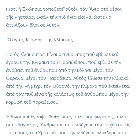
Γ
ιατί ἡ Ἐκκλησία τοποθετεῖ αὐτόν τόν Ἅγιο στό μέσον
τῆς νηστείας, ὡσάν τήν πιό ἅγια εἰκόνα, ὥστε νά
ἀτενίζουν ὅλοι σέ Αὐτόν;
Ὁ ἅγιος Ἰωάννης τῆς Κλίμακος.
Ποιός εἶναι αὐτός; Εἶναι ὁ ἄνθρωπος πού ἐβίωσε καί
ἔγραψε τήν Κλίμακα τοῦ Παραδείσου, πού ἐβίωσε τήν
ἀνάβασι τοῦ ἀνθρώπου ἀπό τήν κόλασι μέχρι τόν
Οὐρανό, μέχρι τόν Παράδεισο. Αὐτός ἐβίωσε τήν κλίμακα
ἀπό τήν γῆ μέχρι τόν Οὐρανό, τήν κλίμακα πού ἐκτείνεται
ἀπό τόν πυθμένα τῆς κολάσεως τοῦ ἀνθρώπου μέχρι τήν
κορυφή τοῦ παραδείσου.
Ἐβίωσε καί ἔγραψε. Ἄνθρωπος πολύ μορφωμένος, πολύ
σπουδαγμένος. Ἄνθρωπος πού ὡδήγησε τήν ψυχή του εἰς
τάς ὁδούς τοῦ Χριστοῦ, πού τήν ὡδήγησε ὁλόκληρη ἀπό