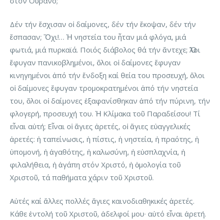
στόν Οὐρανό;
Δέν τήν ἔσχισαν οἱ δαίμονες, δέν τήν ἔκοψαν, δέν τήν
ἔσπασαν; Ὄχι!… Ἡ νηστεία του ἦταν μιά φλόγα, μιά
φωτιά, μιά πυρκαϊά. Ποιός διάβολος θά τήν ἄντεχε; Ὅλοι
ἔφυγαν πανικοβλημένοι, ὅλοι οἱ δαίμονες ἔφυγαν
κινηγημένοι ἀπό τήν ἔνδοξη καί θεία του προσευχή, ὅλοι
οἱ δαίμονες ἔφυγαν τρομοκρατημένοι ἀπό τήν νηστεία
του, ὅλοι οἱ δαίμονες ἐξαφανίσθηκαν ἀπό τήν πύρινη, τήν
φλογερή, προσευχή του. Ἡ Κλίμακα τοῦ Παραδείσου! Τί
εἶναι αὐτή; Εἶναι οἱ ἅγιες ἀρετές, οἱ ἅγιες εὐαγγελικές
ἀρετές: ἡ ταπείνωσις, ἡ πίστις, ἡ νηστεία, ἡ πραότης, ἡ
ὑπομονή, ἡ ἀγαθότης, ἡ καλωσύνη, ἡ εὐσπλαχνία, ἡ
φιλαλήθεια, ἡ ἀγάπη στόν Χριστό, ἡ ὁμολογία τοῦ
Χριστοῦ, τά παθήματα χάριν τοῦ Χριστοῦ.
Αὐτές καί ἄλλες πολλές ἅγιες καινοδιαθηκικές ἀρετές.
Κάθε ἐντολή τοῦ Χριστοῦ, ἀδελφοί μου· αὐτό εἶναι ἀρετή.