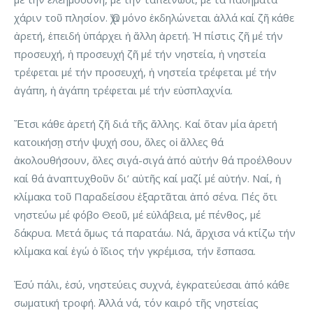
χάριν τοῦ πλησίον. Ὅχι μόνο ἐκδηλώνεται ἀλλά καί ζῆ κάθε
ἀρετή, ἐπειδή ὑπάρχει ἡ ἄλλη ἀρετή. Ἡ πίστις ζῆ μέ τήν
προσευχή, ἡ προσευχή ζῆ μέ τήν νηστεία, ἡ νηστεία
τρέφεται μέ τήν προσευχή, ἡ νηστεία τρέφεται μέ τήν
ἀγάπη, ἡ ἀγάπη τρέφεται μέ τήν εὐσπλαχνία.
Ἔτσι κάθε ἀρετή ζῆ διά τῆς ἄλλης. Καί ὅταν μία ἀρετή
κατοικήσῃ στήν ψυχή σου, ὅλες οἱ ἄλλες θά
ἀκολουθήσουν, ὅλες σιγά-σιγά ἀπό αὐτήν θά προέλθουν
καί θά ἀναπτυχθοῦν δι’ αὐτῆς καί μαζί μέ αὐτήν. Ναί, ἡ
κλίμακα τοῦ Παραδείσου ἐξαρτᾶται ἀπό σένα. Πές ὅτι
νηστεύω μέ φόβο Θεοῦ, μέ εὐλάβεια, μέ πένθος, μέ
δάκρυα. Μετά ὅμως τά παρατάω. Νά, ἄρχισα νά κτίζω τήν
κλίμακα καί ἐγώ ὁ ἴδιος τήν γκρέμισα, τήν ἔσπασα.
Ἐσύ πάλι, ἐσύ, νηστεύεις συχνά, ἐγκρατεύεσαι ἀπό κάθε
σωματική τροφή. Ἀλλά νά, τόν καιρό τῆς νηστείας