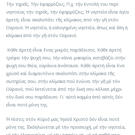
Τήν τηρεῖς; Τήν ἐφαρμόζεις; Π.χ. τήν ἐντολή του περί
νηστείας τήν τηρεῖς, τήν ἐφαρμόζεις; Ἡ νηστεία εἶναι ἁγία
ἀρετή, εἶναι σκαλοπάτι τῆς κλίμακος ἀπό τήν γῆ στόν
Οὐρανό. Ἡ νηστεία, ἡ εὐλογημένη νηστεία, ὅπως καί ὅλη ἡ
κλίμακα ἀπό τήν γῆ στόν Οὐρανό.
Κάθε ἀρετή εἶναι ἕνας μικρός παράδεισος. Κάθε ἀρετή
τρέφει τήν ψυχή σου, τήν κάνει μακαρία, κατεβάζει στήν
ψυχή σου θεία, οὐράνια ἀνάπαυσι. Κάθε ἀρετή εἶναι ἕνα
χρυσό καί διαμαντένιο σκαλοπάτι στήν κλίμακα τῆς
σωτηρίας σου, στήν κλίμακα πού ἑνώνει τήν γῆ μέ τόν
Οὐρανό, πού ἐκτείνεται ἀπό τήν δική σου κόλασι μέχρι
τόν δικό σου παράδεισο. Γι’ αὐτό καμμία ἀπό αὐτές δέν
εἶναι ποτέ μόνη της.
Ἡ πίστις στόν Κύριό μας Ἰησοῦ Χριστό δέν εἶναι ποτέ
μόνη της. Ἐκδηλώνεται μέ τήν προσευχή, μέ τήν νηστεία,
μέ τήν ἐλεημοσύνη, μέ τήν ταπείνωσι, μέ τά παθήματα