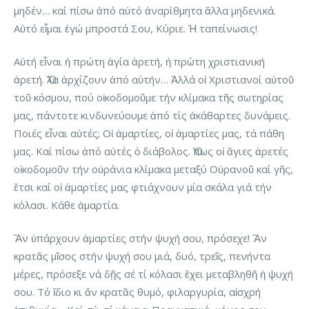
μηδέν… καί πίσω ἀπό αὐτό ἀναρίθμητα ἄλλα μηδενικά.
Αὐτό εἶμαι ἐγώ μπροστά Σου, Κύριε. Ἡ ταπείνωσις!
Αὐτή εἶναι ἡ πρώτη ἁγία ἀρετή, ἡ πρώτη χριστιανική
ἀρετή. Ὅλα ἀρχίζουν ἀπό αὐτήν… Ἀλλά οἱ Χριστιανοί αὐτοῦ
τοῦ κόσμου, πού οἰκοδομοῦμε τήν κλίμακα τῆς σωτηρίας
μας, πάντοτε κινδυνεύουμε ἀπό τίς ἀκάθαρτες δυνάμεις.
Ποιές εἶναι αὐτές; Οἱ ἁμαρτίες, οἱ ἁμαρτίες μας, τά πάθη
μας. Καί πίσω ἀπό αὐτές ὁ διάβολος. Ὅπως οἱ ἅγιες ἀρετές
οἰκοδομοῦν τήν οὐράνια κλίμακα μεταξύ Οὐρανοῦ καί γῆς,
ἔτσι καί οἱ ἁμαρτίες μας φτιάχνουν μία σκάλα γιά τήν
κόλασι. Κάθε ἁμαρτία.
Ἄν ὑπάρχουν ἁμαρτίες στήν ψυχή σου, πρόσεχε! Ἄν
κρατᾶς μῖσος στήν ψυχή σου μιά, δυό, τρεῖς, πενήντα
μέρες, πρόσεξε νά δῇς σέ τί κόλασι ἔχει μεταβληθῆ ἡ ψυχή
σου. Τό ἴδιο κι ἄν κρατᾶς θυμό, φιλαργυρία, αἰσχρή