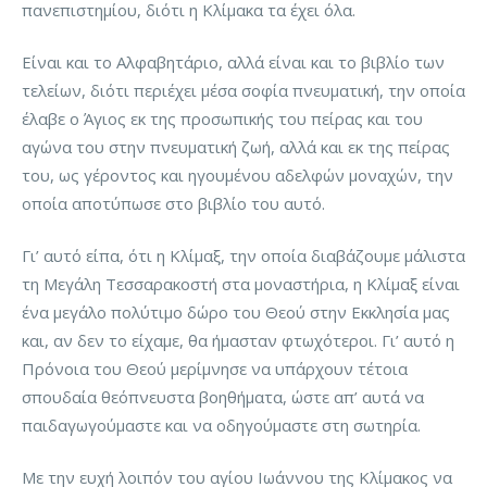
πανεπιστημίου, διότι η Κλίμακα τα έχει όλα.
Είναι και το Αλφαβητάριο, αλλά είναι και το βιβλίο των
τελείων, διότι περιέχει μέσα σοφία πνευματική, την οποία
έλαβε ο Άγιος εκ της προσωπικής του πείρας και του
αγώνα του στην πνευματική ζωή, αλλά και εκ της πείρας
του, ως γέροντος και ηγουμένου αδελφών μοναχών, την
οποία αποτύπωσε στο βιβλίο του αυτό.
Γι’ αυτό είπα, ότι η Κλίμαξ, την οποία διαβάζουμε μάλιστα
τη Μεγάλη Τεσσαρακοστή στα μοναστήρια, η Κλίμαξ είναι
ένα μεγάλο πολύτιμο δώρο του Θεού στην Εκκλησία μας
και, αν δεν το είχαμε, θα ήμασταν φτωχότεροι. Γι’ αυτό η
Πρόνοια του Θεού μερίμνησε να υπάρχουν τέτοια
σπουδαία θεόπνευστα βοηθήματα, ώστε απ’ αυτά να
παιδαγωγούμαστε και να οδηγούμαστε στη σωτηρία.
Με την ευχή λοιπόν του αγίου Ιωάννου της Κλίμακος να