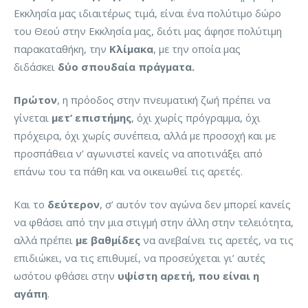
Εκκλησία μας ιδιαιτέρως τιμά, είναι ένα πολύτιμο δώρο
του Θεού στην Εκκλησία μας, διότι μας άφησε πολύτιμη
παρακαταθήκη, την
Κλίμακα
, με την οποία μας
διδάσκει
δύο σπουδαία πράγματα.
Πρώτον
, η πρόοδος στην πνευματική ζωή πρέπει να
γίνεται
μετ’ επιστήμης
, όχι χωρίς πρόγραμμα, όχι
πρόχειρα, όχι χωρίς συνέπεια, αλλά με προσοχή και με
προσπάθεια ν’ αγωνιστεί κανείς να αποτινάξει από
επάνω του τα πάθη και να οικειωθεί τις αρετές.
Και το
δεύτερον
, σ’ αυτόν τον αγώνα δεν μπορεί κανείς
να φθάσει από την μια στιγμή στην άλλη στην τελειότητα,
αλλά πρέπει
με βαθμίδες
να ανεβαίνει τις αρετές, να τις
επιδιώκει, να τις επιθυμεί, να προσεύχεται γι’ αυτές
ωσότου φθάσει στην
υψίστη αρετή, που είναι η
αγάπη
.