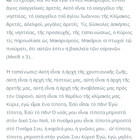
ἅγιες εὐαγγελικές ἀρετές. Αὐτό εἶναι τό εὐαγγέλιο τῆς
νηστείας, τό εὐαγγέλιο τοῦ ἁγίου Ἰωάννου τῆς Κλίμακος.
Ἀρετές, ἀδελφοί, μεγάλες ἀρετές. Τίς δύσκολες ἀσκήσεις
τῆς νηστείας, τῆς προσευχῆς, τῆς ταπεινώσεως, ὁ Κύριος
τίς παρουσίασε ὡς Μακαρισμούς. Μακάριοι οἱ πτωχοί τῷ
πνεύματι, ὅτι αὐτῶν ἐστιν ἡ βασιλεία τῶν οὐρανῶν
(Ματθ. ε΄ 3)…
Ἡ ταπείνωσις! Αὐτή εἶναι ἡ ἀρχή τῆς χριστιανικῆς ζωῆς,
αὐτή εἶναι ἡ ἀρχή τῆς πίστεώς μας, αὐτή εἶναι ἡ ἀρχή τῆς
ἀρετῆς μας, αὐτή εἶναι ἡ ἀρχή τῆς ἀναβάσεώς μας πρός
τόν Οὐρανό, αὐτή εἶναι τό θεμέλιο τῆς κλίμακός μας.
Κύριε, ἐγώ εἶμαι ἕνα τίποτα, Ἐσύ εἶσαι τό πᾶν! Ἐγώ
τίποτα, Ἐσύ τό πᾶν! Ὁ νοῦς μου εἶναι τίποτα μπροστά
στόν δικό Σου Νοῦ, τό πνεῦμα μου εἶναι τίποτα μπροστά
στό Πνεῦμα Σου, ἡ καρδιά μου, ἡ γνῶσις μου… ὤ! τίποτα,
τίποτα, μπροστά στήν γνῶσι Σου Κύριε! Ἐγώ, ἐγώ, μηδέν,