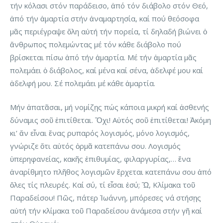
τήν κόλασι στόν παράδεισο, ἀπό τόν διάβολο στόν Θεό,
ἀπό τήν ἁμαρτία στήν ἀναμαρτησία, καί πού θεόσοφα
μᾶς περιέγραψε ὅλη αὐτή τήν πορεία, τί δηλαδή βιώνει ὁ
ἄνθρωπος πολεμώντας μέ τόν κάθε διάβολο πού
βρίσκεται πίσω ἀπό τήν ἁμαρτία. Μέ τήν ἁμαρτία μᾶς
πολεμάει ὁ διάβολος, καί μένα καί σένα, ἀδελφέ μου καί
ἀδελφή μου. Σέ πολεμάει μέ κάθε ἁμαρτία.
Μήν ἀπατᾶσαι, μή νομίζῃς πώς κάποια μικρή καί ἀσθενής
δύναμις σοῦ ἐπιτίθεται. Ὄχι! Αὐτός σοῦ ἐπιτίθεται! Ἀκόμη
κι’ ἄν εἶναι ἕνας ρυπαρός λογισμός, μόνο λογισμός,
γνώριζε ὅτι αὐτός ὁρμᾶ κατεπάνω σου. Λογισμός
ὑπερηφανείας, κακῆς ἐπιθυμίας, φιλαργυρίας,… ἕνα
ἀναρίθμητο πλῆθος λογισμῶν ἔρχεται κατεπάνω σου ἀπό
ὅλες τίς πλευρές. Καί σύ, τί εἶσαι ἐσύ; Ὤ, Κλίμακα τοῦ
Παραδείσου! Πῶς, πάτερ Ἰωάννη, μπόρεσες νά στήσῃς
αὐτή τήν κλίμακα τοῦ Παραδείσου ἀνάμεσα στήν γῆ καί