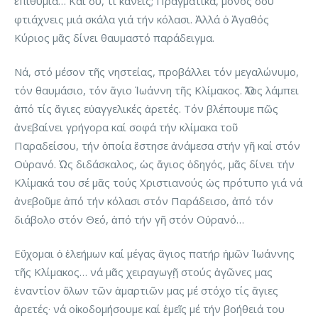
ἐπιθυμία… Καί σύ, τί κάνεις; Πραγματικά, μόνος σου
φτιάχνεις μιά σκάλα γιά τήν κόλασι. Ἀλλά ὁ Ἀγαθός
Κύριος μᾶς δίνει θαυμαστό παράδειγμα.
Νά, στό μέσον τῆς νηστείας, προβάλλει τόν μεγαλώνυμο,
τόν θαυμάσιο, τόν ἅγιο Ἰωάννη τῆς Κλίμακος. Ὅλος λάμπει
ἀπό τίς ἅγιες εὐαγγελικές ἀρετές. Τόν βλέπουμε πῶς
ἀνεβαίνει γρήγορα καί σοφά τήν κλίμακα τοῦ
Παραδείσου, τήν ὁποία ἔστησε ἀνάμεσα στήν γῆ καί στόν
Οὐρανό. Ὡς διδάσκαλος, ὡς ἅγιος ὁδηγός, μᾶς δίνει τήν
Κλίμακά του σέ μᾶς τούς Χριστιανούς ὡς πρότυπο γιά νά
ἀνεβοῦμε ἀπό τήν κόλασι στόν Παράδεισο, ἀπό τόν
διάβολο στόν Θεό, ἀπό τήν γῆ στόν Οὐρανό…
Εὔχομαι ὁ ἐλεήμων καί μέγας ἅγιος πατήρ ἡμῶν Ἰωάννης
τῆς Κλίμακος… νά μᾶς χειραγωγῇ στούς ἀγῶνες μας
ἐναντίον ὅλων τῶν ἁμαρτιῶν μας μέ στόχο τίς ἅγιες
ἀρετές· νά οἰκοδομήσουμε καί ἐμεῖς μέ τήν βοήθειά του