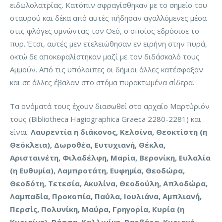
ειδωλολατρίας. Κατόπιν σφραγίσθηκαν με το σημείο του
σταυρού και δέκα από αυτές πήδησαν αγαλλόμενες μέσα
στις φλόγες υμνώντας τον Θεό, ο οποίος εδρόσισε το
πυρ. Έτσι, αυτές μεν ετελειώθησαν εν ειρήνη στην πυρά,
οκτώ δε αποκεφαλίστηκαν μαζί με τον διδάσκαλό τους
Αμμούν. Από τις υπόλοιπες οι δήμιοι άλλες κατέσφαξαν
και σε άλλες έβαλαν στο στόμα πυρακτωμένα σίδερα.
Τα ονόματά τους έχουν διασωθεί στο αρχαίο Μαρτύριόν
τους (Bibliotheca Hagiographica Graeca 2280-2281) και
είναι:
Λαυρεντία η διάκονος, Κελσίνα, Θεοκτίστη (η
Θεόκλεια), Δωροθέα, Ευτυχιανή, Θέκλα,
Αρισταινέτη, Φιλαδέλφη, Μαρία, Βερονίκη, Ευλαλία
(η Ευθυμία), Λαμπροτάτη, Ευφημία, Θεοδώρα,
Θεοδότη, Τετεσία, Ακυλίνα, Θεοδούλη, Απλοδώρα,
Λαμπαδία, Προκοπία, Παύλα, Ιουλιάνα, Αμπλιανή,
Περσίς, Πολυνίκη, Μαύρα, Γρηγορία, Κυρία (η