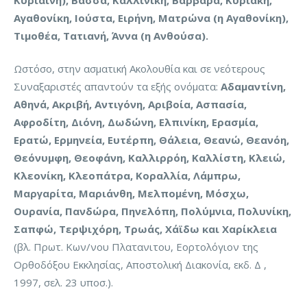
Κυριαίνη), Βάσσα, Καλλινίκη, Βαρβάρα, Κυριακή,
Αγαθονίκη, Ιούστα, Ειρήνη, Ματρώνα (η Αγαθονίκη),
Τιμοθέα, Τατιανή, Άννα (η Ανθούσα).
Ωστόσο, στην ασματική Ακολουθία και σε νεότερους
Συναξαριστές απαντούν τα εξής ονόματα:
Αδαμαντίνη,
Αθηνά, Ακριβή, Αντιγόνη, Αριβοία, Ασπασία,
Αφροδίτη, Διόνη, Δωδώνη, Ελπινίκη, Ερασμία,
Ερατώ, Ερμηνεία, Ευτέρπη, Θάλεια, Θεανώ, Θεανόη,
Θεόνυμφη, Θεοφάνη, Καλλιρρόη, Καλλίστη, Κλειώ,
Κλεονίκη, Κλεοπάτρα, Κοραλλία, Λάμπρω,
Μαργαρίτα, Μαριάνθη, Μελπομένη, Μόσχω,
Ουρανία, Πανδώρα, Πηνελόπη, Πολύμνια, Πολυνίκη,
Σαπφώ, Τερψιχόρη, Τρωάς, Χάϊδω και Χαρίκλεια
(βλ. Πρωτ. Κων/νου Πλατανιτου, Εορτολόγιον της
Ορθοδόξου Εκκλησίας, Αποστολική Διακονία, εκδ. Δ ,
1997, σελ. 23 υποσ.).