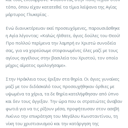
τόπο, όπου είχαν κατατεθεί τα τίμια λείψανα της Αγίας
μάρτυρος Γλυκερίας .
Ενώ διανυκτέρευαν εκεί προσευχόμενες, παρουσιάσθηκε
η Αγία λέγοντας: «Καλώς ήλθατε, άγιες δούλες του Θεού!
Προ πολλού περίμενα την λαμπρή εν Χριστώ συνοδεία
σας, για να χορεύσωμε στεφανωμένες όλες μαζί με τους
αγίους αγγέλους στην βασιλεία του Χριστού, τον οποίο
μέχρις αίματος ομολογήσαμε».
Στην Ηράκλεια τους έριξαν στα θηρία. Οι άγιες γυναίκες
μαζί με τον διδάσκαλό τους προσευχήθηκαν όρθιες με
υψωμένα τα χέρια, τα δε θηρία κατελήφθησαν από ύπνο
και δεν τους άγγιξαν. Την ώρα που οι στρατιώτες άναβαν
φωτιά για να τις ρίξουν μέσα, προφήτευσαν στον ασεβή
Λικίνιο την επικράτηση του Μεγάλου Κωνσταντίνου, τη
νίκη του χριστιανισμού και την κατάργηση της