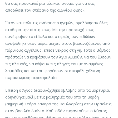
θα σας προσκαλεί μία-μία κατ’ όνομα, για να σας
αποδώσει τον στέφανο της αιωνίου ζωής».
Όταν και πάλι τις ανέκρινε ο ηγεμών, ομολόγησαν όλες
σταθερά την πίστη τους. Με την προσευχή τους
συνέτριψαν τα είδωλα και ο ιερεύς των ειδώλων
ανυψώθηκε στον αέρα, μέχρις ότου, βασανιζόμενος από
πύρινους αγγέλους, έπεσε νεκρός στη γη. Τότε ο Βάβδος
πρόσταξε να κρεμάσουν τον Άγιο Αμμούν, να του ξύσουν
τις πλευρές, να κάψουν τις πληγές του με αναμμένες
λαμπάδες και να του φορέσουν στο κεφάλι χάλκινη
πυρακτωμένη περικεφαλαία.
Επειδή ο Άγιος διαφυλάχθηκε αβλαβής από τα μαρτύρια,
οδηγήθηκε μαζί με τις μαθήτριές του από τη Βερόη
(σημερινή Στάρα Ζαγορά της Βουλγαρίας) στην Ηράκλεια,
στον βασιλέα Λικίνιο. Καθ’ οδόν εμφανίσθηκε ο Κύριος
και τους ενεθάρρυνε. Φθάνοντας στην πόλη πήγαν στον