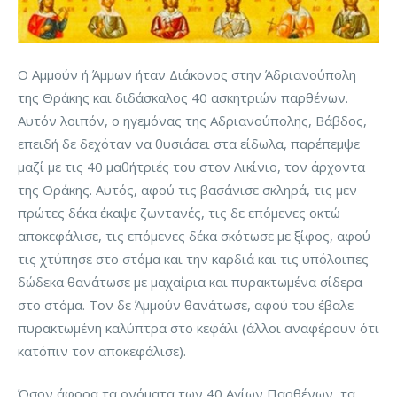
Ο Αμμούν ή Άμμων ήταν Διάκονος στην Άδριανούπολη
της Θράκης και διδάσκαλος 40 ασκητριών παρθένων.
Αυτόν λοιπόν, ο ηγεμόνας της Αδριανούπολης, Βάβδος,
επειδή δε δεχόταν να θυσιάσει στα είδωλα, παρέπεμψε
μαζί με τις 40 μαθήτριές του στον Λικίνιο, τον άρχοντα
της Οράκης. Αυτός, αφού τις βασάνισε σκληρά, τις μεν
πρώτες δέκα έκαψε ζωντανές, τις δε επόμενες οκτώ
αποκεφάλισε, τις επόμενες δέκα σκότωσε με ξίφος, αφού
τις χτύπησε στο στόμα και την καρδιά και τις υπόλοιπες
δώδεκα θανάτωσε με μαχαίρια και πυρακτωμένα σίδερα
στο στόμα. Τον δε Άμμούν θανάτωσε, αφού του έβαλε
πυρακτωμένη καλύπτρα στο κεφάλι (άλλοι αναφέρουν ότι
κατόπιν τον αποκεφάλισε).
Όσον άφορα τα ονόματα των 40 Αγίων Παρθένων, τα