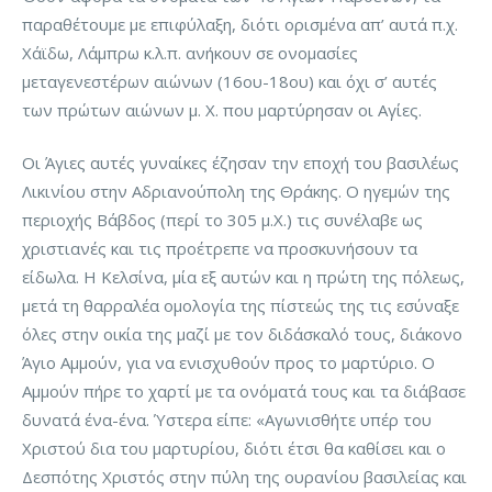
παραθέτουμε με επιφύλαξη, διότι ορισμένα απ’ αυτά π.χ.
Χάϊδω, Λάμπρω κ.λ.π. ανήκουν σε ονομασίες
μεταγενεστέρων αιώνων (16ου-18ου) και όχι σ’ αυτές
των πρώτων αιώνων μ. Χ. που μαρτύρησαν οι Αγίες.
Οι Άγιες αυτές γυναίκες έζησαν την εποχή του βασιλέως
Λικινίου στην Αδριανούπολη της Θράκης. Ο ηγεμών της
περιοχής Βάβδος (περί το 305 μ.Χ.) τις συνέλαβε ως
χριστιανές και τις προέτρεπε να προσκυνήσουν τα
είδωλα. Η Κελσίνα, μία εξ αυτών και η πρώτη της πόλεως,
μετά τη θαρραλέα ομολογία της πίστεώς της τις εσύναξε
όλες στην οικία της μαζί με τον διδάσκαλό τους, διάκονο
Άγιο Αμμούν, για να ενισχυθούν προς το μαρτύριο. Ο
Αμμούν πήρε το χαρτί με τα ονόματά τους και τα διάβασε
δυνατά ένα-ένα. Ύστερα είπε: «Αγωνισθήτε υπέρ του
Χριστού δια του μαρτυρίου, διότι έτσι θα καθίσει και ο
Δεσπότης Χριστός στην πύλη της ουρανίου βασιλείας και