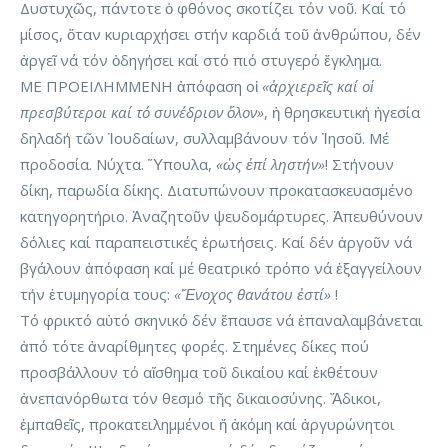
Δυστυχῶς, πάντοτε ὁ φθόνος σκοτίζει τόν νοῦ. Καί τό
μίσος, ὅταν κυριαρχήσει στήν καρδιά τοῦ ἀνθρώπου, δέν
ἀργεῖ νά τόν ὁδηγήσει καί στό πιό στυγερό ἔγκλημα.
ΜΕ ΠΡΟΕΙΛΗΜΜΕΝΗ ἀπόφαση οἱ
«ἀρχιερεῖς καί οἱ
πρεσβύτεροι καί τό συνέδριον ὅλον»
, ἡ θρησκευτική ἡγεσία
δηλαδή τῶν Ἰουδαίων, συλλαμβάνουν τόν Ἰησοῦ. Μέ
προδοσία. Νύχτα. Ὕπουλα,
«ὡς ἐπί ληστήν»
! Στήνουν
δίκη, παρωδία δίκης. Διατυπώνουν προκατασκευασμένο
κατηγορητήριο. Ἀναζητοῦν ψευδομάρτυρες. Ἀπευθύνουν
δόλιες καί παραπειστικές ἐρωτήσεις. Καί δέν ἀργοῦν νά
βγάλουν ἀπόφαση καί μέ θεατρικό τρόπο νά ἐξαγγείλουν
τήν ἐτυμηγορία τους:
«Ἔνοχος θανάτου ἐστί»
!
Τό φρικτό αὐτό σκηνικό δέν ἔπαυσε νά ἐπαναλαμβάνεται
ἀπό τότε ἀναρίθμητες φορές. Στημένες δίκες πού
προσβάλλουν τό αἴσθημα τοῦ δικαίου καί ἐκθέτουν
ἀνεπανόρθωτα τόν θεσμό τῆς δικαιοσύνης. Ἄδικοι,
ἐμπαθεῖς, προκατειλημμένοι ἤ ἀκόμη καί ἀργυρώνητοι