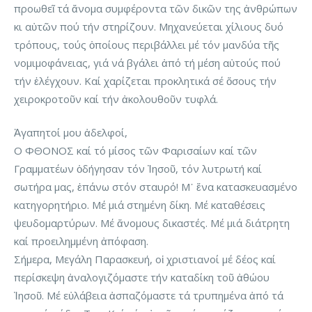
προωθεῖ τά ἄνομα συμφέροντα τῶν δικῶν της ἀνθρώπων
κι αὐτῶν πού τήν στηρίζουν. Μηχανεύεται χίλιους δυό
τρόπους, τούς ὁποίους περιβάλλει μέ τόν μανδύα τῆς
νομιμοφάνειας, γιά νά βγάλει ἀπό τή μέση αὐτούς πού
τήν ἐλέγχουν. Καί χαρίζεται προκλητικά σέ ὅσους τήν
χειροκροτοῦν καί τήν ἀκολουθοῦν τυφλά.
Ἀγαπητοί μου ἀδελφοί,
Ο ΦΘΟΝΟΣ καί τό μίσος τῶν Φαρισαίων καί τῶν
Γραμματέων ὁδήγησαν τόν Ἰησοῦ, τόν λυτρωτή καί
σωτήρα μας, ἐπάνω στόν σταυρό! Μ᾽ ἕνα κατασκευασμένο
κατηγορητήριο. Μέ μιά στημένη δίκη. Μέ καταθέσεις
ψευδομαρτύρων. Μέ ἄνομους δικαστές. Μέ μιά διάτρητη
καί προειλημμένη ἀπόφαση.
Σήμερα, Μεγάλη Παρασκευή, οἱ χριστιανοί μέ δέος καί
περίσκεψη ἀναλογιζόμαστε τήν καταδίκη τοῦ ἀθώου
Ἰησοῦ. Μέ εὐλάβεια ἀσπαζόμαστε τά τρυπημένα ἀπό τά