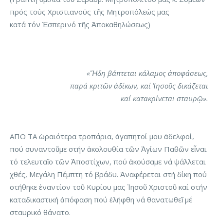
πρός τούς Χριστιανούς τῆς Μητροπόλεώς μας
κατά τόν Ἑσπερινό τῆς Ἀποκαθηλώσεως)
«Ἤδη βάπτεται κάλαμος ἀποφάσεως,
παρά κριτῶν ἀδίκων, καί Ἰησοῦς δικάζεται
καί κατακρίνεται σταυρῷ».
ΑΠΟ ΤΑ ὡραιότερα τροπάρια, ἀγαπητοί μου ἀδελφοί,
πού συναντοῦμε στήν ἀκολουθία τῶν Ἁγίων Παθῶν εἶναι
τό τελευταῖο τῶν Ἀποστίχων, πού ἀκούσαμε νά ψάλλεται
χθές, Μεγάλη Πέμπτη τό βράδυ. Ἀναφέρεται στή δίκη πού
στήθηκε ἐναντίον τοῦ Κυρίου μας Ἰησοῦ Χριστοῦ καί στήν
καταδικαστική ἀπόφαση πού ἐλήφθη νά θανατωθεῖ μέ
σταυρικό θάνατο.