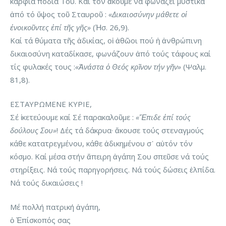
καρφιά πόδια Του. Καί τόν ἀκοῦμε νά φωνάζει μυστικά
ἀπό τό ὕψος τοῦ Σταυροῦ :
«Δικαιοσύνην μάθετε οἱ
ἐνοικοῦντες ἐπί τῆς γῆς»
(Ἡσ. 26,9).
Καί τά θύματα τῆς ἀδικίας, οἱ ἀθῶοι πού ἡ ἀνθρώπινη
δικαιοσύνη καταδίκασε, φωνάζουν ἀπό τούς τάφους καί
τίς φυλακές τους :
«Ἀνάστα ὁ Θεός κρῖνον τήν γῆν»
(Ψαλμ.
81,8).
ΕΣΤΑΥΡΩΜΕΝΕ ΚΥΡΙΕ,
Σέ ἱκετεύουμε καί Σέ παρακαλοῦμε :
«Ἔπιδε ἐπί τούς
δούλους Σου»
! Δές τά δάκρυα· ἄκουσε τούς στεναγμούς
κάθε κατατρεγμένου, κάθε ἀδικημένου σ᾽ αὐτόν τόν
κόσμο. Καί μέσα στήν ἄπειρη ἀγάπη Σου σπεῦσε νά τούς
στηρίξεις. Νά τούς παρηγορήσεις. Νά τούς δώσεις ἐλπίδα.
Νά τούς δικαιώσεις !
Μέ πολλή πατρική ἀγάπη,
ὁ Ἐπίσκοπός σας