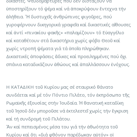
δικαστές. Ψευδομάρτυρες πού δέν διστάζουν νά
ὑποστηρίξουν τό ψέμα καί νά ἀποκρύψουν ἔντεχνα τήν
ἀλήθεια. Ἤ δυστυχεῖς ἀνθρώπινες φιγοῦρες, πού
γυροφέρνουν δικηγορικά γραφεῖα καί δικαστικές αἴθουσες
καί ἀντί «πινακίου φακῆς» «παλαμίζουν» τό Εὐαγγέλιο
καί καταθέτουν στά δικαστήρια χωρίς φόβο Θεοῦ καί
χωρίς ντροπή ψέματα γιά τά ὁποῖα πληρώθηκαν.
Δικαστικές ἀποφάσεις ἄδικες καί προειλημμένες πού ὄχι
σπάνια καταδικάζουν ἀθώους καί ἀπαλλάσσουν ἐνόχους.
Η ΚΑΤΑΔΙΚΗ τοῦ Κυρίου μας σέ σταυρικό θάνατο
συνδέεται καί μέ τόν Πόντιο Πιλάτο, τόν ἐκπρόσωπο τῆς
Ρωμαϊκῆς ἐξουσίας στήν Ἰουδαία. Ἡ θανατική καταδίκη
τοῦ Ἰησοῦ δέν μποροῦσε νά ἐκτελεστεῖ χωρίς τήν ἔγκριση
καί τή συνδρομή τοῦ Πιλάτου.
Ἄν καί πεπεισμένος μέσα του γιά τήν ἀθωότητα τοῦ
Κυρίου καί ὅτι «διά φθόνον παρέδωκαν αὐτόν» οἱ