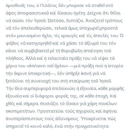
ὁμοεθνεῖς του, ὁ Πιλάτος δέν μπορεσε νά σταθεῖ στό
ὕψος ἀποφασιστικοῦ καί δίκαιου ἡγέτη. Δείχνει ὅτι θέλει
νά σώσει τόν Ἰησοῦ. Ὡστόσο, διστάζει. Ἀναζητεῖ τρόπους
νά τόν ἀπελευθερώσει, τελικά ὅμως ὑποχωρεῖ μπροστά
στόν μανιασμένο ὄχλο, τίς κραυγές καί τίς ἀπειλές του. Ὁ
φόβος νά κατηγορηθεῖ καί νά χάσει τό ἀξίωμά του τόν
κάνει νά συμβιβαστεῖ μέ τή θορυβώδη ἀπαίτηση τοῦ
πλήθους. Ἀλλά καί ἡ τελευταία πράξη του νά νίψει τά
χέρια του
«ἀπέναντι τοῦ ὄχλου»
—μιά πράξη πού ἡ ἱστορία
τήν ἔκρινε ὑποκριτική—, δέν ὑπῆρξε ἱκανή γιά νά
ξεπλύνει τή συνενοχή του στή σταύρωση τοῦ Ἰησοῦ.
Τήν ἴδια συμπεριφορά ἐπιδεικνύει ἡ ἐξουσία, κάθε μορφῆς
ἐξουσία καί οἱ διάφοροι φορεῖς της, σέ κάθε ἐποχή. Καί
χθές καί σήμερα. Θυσιάζει τό δίκαιο γιά χάρη ποικίλων
σκοπιμοτήτων. Προστατεύει τούς ἰσχυρούς καί ἀφήνει
ἀνυπεράσπιστους τούς ἀδύναμους. Ὑποκρίνεται πώς
ὑπηρετεῖ τό κοινό καλό, ἐνῶ στήν πραγματικότητα