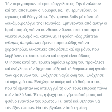
Τήν περιγράφουν οἱ ἱεροί εὐαγγελιστές. Τήν ἀναλύουν
καί τήν ἀποτιμοῦν οἱ νομομαθεῖς. Τήν ἑρμηνεύουν οἱ
κήρυκες τοῦ Εὐαγγελίου. Τήν τραγουδοῦν μέ πόνο τά
λαϊκά μοιρολόγια τῆς Παναγίας. Ἐμπνέονται ἀπό αὐτήν οἱ
ἱεροί ποιητές γιά νά συνθέσουν ὕμνους καί τροπάρια
γεμάτα λυρισμό καί κατάνυξη. Ἡ φράση
«ἤδη βάπτεται
κάλαμος ἀποφάσεως»
ἔμεινε παροιμιώδης γιά νά
χαρακτηρίζει δικαστικές ἀποφάσεις καί ὄχι μόνο, πού
λαμβάνονται ἐσπευσμένα καί συχνά εἶναι ἄδικες.
Ὁ Ἰησοῦς κατά τήν τριετῆ δημόσια δράση του προκάλεσε
καί ἐνόχλησε τήν ἄρχουσα τάξη καί τή θρησκευτική ἡγεσία
τῶν ὁμοεθνῶν του. Ἐνόχλησε ἡ ἁγία ζωή του. Ἐνόχλησε
τό κήρυγμά του. Ἐνόχλησαν ἀκόμη καί τά θαύματά του,
πού τά ἔβλεπαν ὡς ἀπειλή γιά τή δική τους ἐπιρροή πάνω
στόν ἁπλό λαό. Ἔτσι, ἡ ψυχή τους γέμισε ἀπό μίσος καί
φθόνο ἐναντίον τοῦ Χριστοῦ. Γι᾽ αὐτό καί θέλησαν νά
τόν ἐξοντώσουν. Nά τόν βγάλουν ἀπό τή μέση.