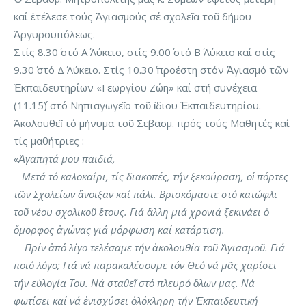
καί ἐτέλεσε τούς Ἁγιασμούς σέ σχολεῖα τοῦ δήμου
Ἀργυρουπόλεως.
Στίς 8.30΄ στό Α΄ Λύκειο, στίς 9.00΄ στό Β΄ Λύκειο καί στίς
9.30΄ στό Δ΄ Λύκειο. Στίς 10.30΄ προέστη στόν Ἁγιασμό τῶν
Ἐκπαιδευτηρίων «Γεωργίου Ζώη» καί στή συνέχεια
(11.15΄) στό Νηπιαγωγεῖο τοῦ ἴδιου Ἐκπαιδευτηρίου.
Ἀκολουθεῖ τό μήνυμα τοῦ Σεβασμ. πρός τούς Μαθητές καί
τίς μαθήτριες :
«
Ἀγαπητά μου παιδιά,
Μετά τό καλοκαίρι, τίς διακοπές, τήν ξεκούραση, οἱ πόρτες
τῶν Σχολείων ἄνοιξαν καί πάλι. Βρισκόμαστε στό κατώφλι
τοῦ νέου σχολικοῦ ἔτους. Γιά ἄλλη μιά χρονιά ξεκινάει ὁ
ὄμορφος ἀγώνας γιά μόρφωση καί κατάρτιση.
Πρίν ἀπό λίγο τελέσαμε τήν ἀκολουθία τοῦ Ἁγιασμοῦ. Γιά
ποιό λόγο; Γιά νά παρακαλέσουμε τόν Θεό νά μᾶς χαρίσει
τήν εὐλογία Του. Νά σταθεῖ στό πλευρό ὅλων μας. Νά
φωτίσει καί νά ἐνισχύσει ὁλόκληρη τήν Ἐκπαιδευτική