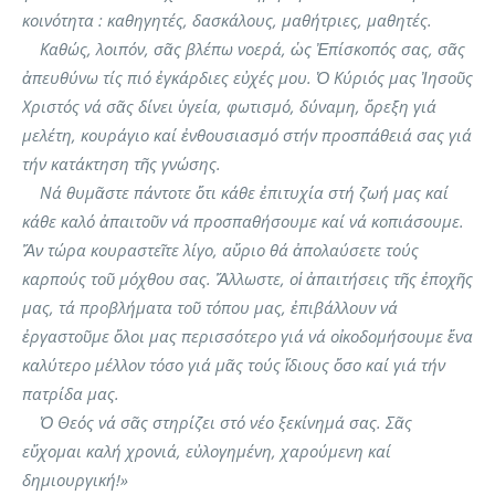
κοινότητα : καθηγητές, δασκάλους, μαθήτριες, μαθητές.
Καθώς, λοιπόν, σᾶς βλέπω νοερά, ὡς Ἐπίσκοπός σας, σᾶς
ἀπευθύνω τίς πιό ἐγκάρδιες εὐχές μου. Ὁ Κύριός μας Ἰησοῦς
Χριστός νά σᾶς δίνει ὑγεία, φωτισμό, δύναμη, ὄρεξη γιά
μελέτη, κουράγιο καί ἐνθουσιασμό στήν προσπάθειά σας γιά
τήν κατάκτηση τῆς γνώσης.
Νά θυμᾶστε πάντοτε ὅτι κάθε ἐπιτυχία στή ζωή μας καί
κάθε καλό ἀπαιτοῦν νά προσπαθήσουμε καί νά κοπιάσουμε.
Ἄν τώρα κουραστεῖτε λίγο, αὔριο θά ἀπολαύσετε τούς
καρπούς τοῦ μόχθου σας. Ἄλλωστε, οἱ ἀπαιτήσεις τῆς ἐποχῆς
μας, τά προβλήματα τοῦ τόπου μας, ἐπιβάλλουν νά
ἐργαστοῦμε ὅλοι μας περισσότερο γιά νά οἰκοδομήσουμε ἕνα
καλύτερο μέλλον τόσο γιά μᾶς τούς ἴδιους ὅσο καί γιά τήν
πατρίδα μας.
Ὁ Θεός νά σᾶς στηρίζει στό νέο ξεκίνημά σας. Σᾶς
εὔχομαι καλή χρονιά, εὐλογημένη, χαρούμενη καί
δημιουργική!
»