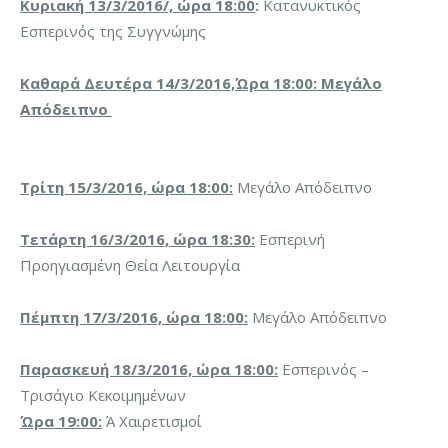
Κυριακή 13/3/2016/, ώρα 18:00
:
Κατανυκτικός
Εσπερινός της Συγγνώμης
Καθαρά Δευτέρα 14/3/2016,Ώρα 18:00: Μεγάλο
Απόδειπνο
Τρίτη 15/3/2016, ώρα 18:00:
Μεγάλο Απόδειπνο
Τετάρτη 16/3/2016, ώρα 18:30:
Εσπερινή
Προηγιασμένη Θεία Λειτουργία
Πέμπτη 17/3/2016, ώρα 18:00:
Μεγάλο Απόδειπνο
Παρασκευή 18/3/2016, ώρα 18:00:
Εσπερινός –
Τρισάγιο Κεκοιμημένων
Ώρα 19:00:
Ά Χαιρετισμοί