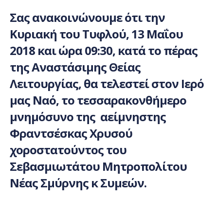
Σας ανακοινώνουμε ότι την
Κυριακή του Τυφλού, 13 Μαΐου
2018 και ώρα 09:30
, κατά το πέρας
της Αναστάσιμης Θείας
Λειτουργίας, θα τελεστεί στον Ιερό
μας Ναό, το τεσσαρακονθήμερο
μνημόσυνο της αείμνηστης
Φραντσέσκας Χρυσού
χοροστατούντος του
Σεβασμιωτάτου Μητροπολίτου
Νέας Σμύρνης κ Συμεών.