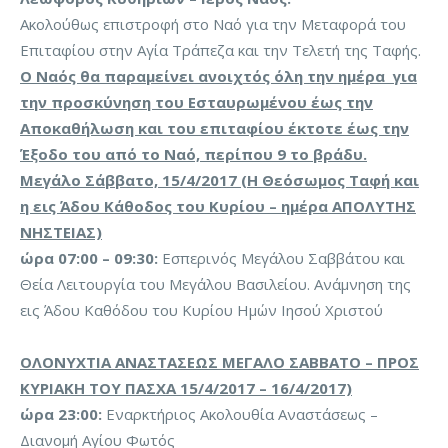
Ακολούθως επιστροφή στο Ναό για την Μεταφορά του
Επιταφίου στην Αγία Τράπεζα και την Τελετή της Ταφής.
Ο Ναός θα παραμείνει ανοιχτός όλη την ημέρα για
την προσκύνηση του Εσταυρωμένου έως την
Αποκαθήλωση και του επιταφίου έκτοτε έως την
Έξοδο του από το Ναό, περίπου 9 το βράδυ.
Μεγάλο Σάββατο, 15/4/2017 (Η Θεόσωμος Ταφή και
η εις Άδου Κάθοδος του Κυρίου – ημέρα ΑΠΟΛΥΤΗΣ
ΝΗΣΤΕΙΑΣ)
ώρα 07:00 – 09:30:
Εσπερινός Μεγάλου Σαββάτου και
Θεία Λειτουργία του Μεγάλου Βασιλείου. Ανάμνηση της
εις Άδου Καθόδου του Κυρίου Ημών Ιησού Χριστού
ΟΛΟΝΥΧΤΙΑ ΑΝΑΣΤΑΣΕΩΣ ΜΕΓΑΛΟ ΣΑΒΒΑΤΟ – ΠΡΟΣ
ΚΥΡΙΑΚΗ ΤΟΥ ΠΑΣΧΑ 15/4/2017 – 16/4/2017)
ώρα 23:00:
Εναρκτήριος Ακολουθία Αναστάσεως –
Διανομή Αγίου Φωτός