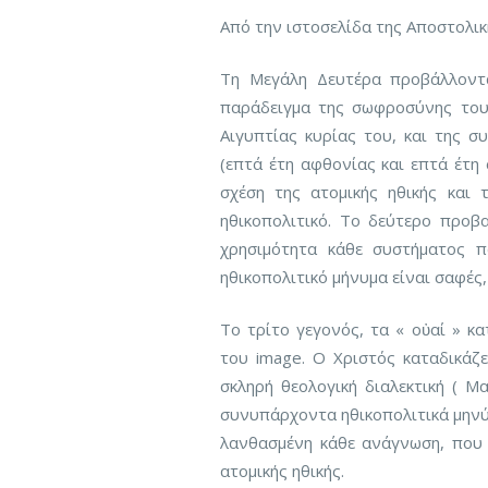
Από την ιστοσελίδα της Αποστολικ
Τη Μεγάλη Δευτέρα προβάλλοντα
παράδειγμα της σωφροσύνης του
Αιγυπτίας κυρίας του, και της σ
(επτά έτη αφθονίας και επτά έτη
σχέση της ατομικής ηθικής και 
ηθικοπολιτικό. Το δεύτερο προβ
χρησιμότητα κάθε συστήματος 
ηθικοπολιτικό μήνυμα είναι σαφές,
Το τρίτο γεγονός, τα « οὐαί » κ
του image. Ο Χριστός καταδικάζε
σκληρή θεολογική διαλεκτική ( Ματ
συνυπάρχοντα ηθικοπολιτικά μηνύμ
λανθασμένη κάθε ανάγνωση, που 
ατομικής ηθικής.