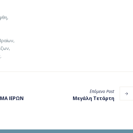
φθη,
βραίων,
άζων,
.
Επόμενο
Post
ΜΜΑ ΙΕΡΩΝ
Μεγάλη Τετάρτη