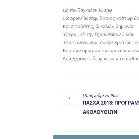
Eἰς τὸν Πάγκαλον Ἰωσὴφ
Σώφρων Ἰωσήφ, δίκαιος κράτωρ ὤ
Καὶ σιτοδότης, ὧ καλῶν θημωνία!
Ἕτεροι, εἰς τὴν ξηρανθεῖσαν Συκῆν
Τὴν Συναγωγήν, συκῆν Χριστός, Ἑ
Καρπῶν ἄμοιρον πνευματικῶν εἰκ
Ἀρᾷ ξηραίνει, ἧς φύγωμεν τὸ πάθος
Προηγούμενο
Post
ΠΑΣΧΑ 2018: ΠΡΟΓΡΑ
ΑΚΟΛΟΥΘΙΩΝ