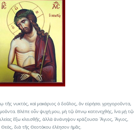
ῳ τῆς νυκτός, καὶ μακάριος ὁ δοῦλος, ὃν εὑρήσει γρηγοροῦντα,
υμοῦντα. Βλέπε οὖν ψυχή μου, μὴ τῷ ὕπνῳ κατενεχθής, ἵνα μῄ τῷ
ιλείας ἔξω κλεισθῇς, ἀλλὰ ἀνάνηψον κράζουσα· Ἅγιος, Ἅγιος,
ὁ Θεός, διὰ τῆς Θεοτόκου ἐλέησον ἡμᾶς.