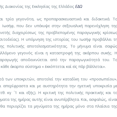
ής Διακονίας της Εκκλησίας της Ελλάδος
ΕΔΩ
ι τρία γεγονότα, ως προπαρασκευαστικά και διδακτικά. Τ
 Ιωσήφ, που δεν υπέκυψε στην σεξουαλική παρενόχληση τη
υνετής διαχειρίσεως της προβλεπομένης παραγωγικής κρίσεω
 σιτοδείας). Η υπόμνηση της ιστορίας του Ιωσήφ προβάλλει τ
της πολιτικής αποτελεσματικότητας. Το μήνυμα είναι σαφώ
αλλόμενο γεγονός είναι η καταστροφή της ακάρπου συκής. 
παραγωγής αποδεικνύεται από την παραγωγικότητά του. Τ
 κάθε άκαρπο σύστημα « ἐκκόπτεται καί εἰς πῦρ βάλλεται».
ατά των υποκριτών, αποτελεί την καταδίκη του «προσωπείου»
ι απερίφραστα και με αυστηρότητα την ηγετική υποκρισία μ
θ. κγ ΄ 1 και εξής). Η κριτική της πολιτικής πρακτικής και τ
ατα της ημέρας αυτής είναι ανυπέρβλητα. Και, ασφαλώς, είνα
θα περιορίζει τα μηνύματα της ημέρας μόνο στα πλαίσια τη