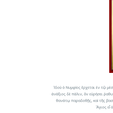
Ἰδοὺ ὁ Νυμφίος ἔρχεται ἐν τῷ μέσ
ἀνάξιος δὲ πάλιν, ὃν εὑρήσει ῥαθ
θανάτῳ παραδοθῇς, καὶ τῆς βασ
Ἅγιος εἶ 