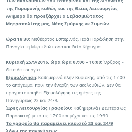
Των ακολουθιών του Εσπερινού και της Λιτανείας
της Παραμονής καθώς και της Θείας Λειτουργίας
Ανήμερα θα προεξάρχει ο Σεβασμιώτατος
Μητροπολίτης μας, Νέας Σμύρνης κκ Συμεών.
ώρα 18:30:
Μεθέορτος Εσπερινός, Ιερά Παράκληση στην
Παναγία τη Μυρτιδιώτισσα και Θείο Κήρυγμα
Κυριακή 25/9/2016, ώρα ώρα 07:00 – 10:00:
Όρθρος –
Θεία Λειτουργία
Εξομολόγηση
: Καθημερινά πλην Κυριακής, από τις 17:00
το απόγευμα, πριν την έναρξη των ακολουθιών. Δεν θα
πραγματοποιηθεί Εξομολόγηση τις ημέρες της
Πανηγύρεως 23 και 24/9.
Ώρες Λειτουργίας Γραφείου:
Καθημερινά ( Δευτέρα ως
Παρασκευή) μετά τις 17:00 και μέχρι και τις 19:30.
Το γραφείο θα παραμείνει κλειστό 23 και 24/9
λόγω της πανηγύρεως.